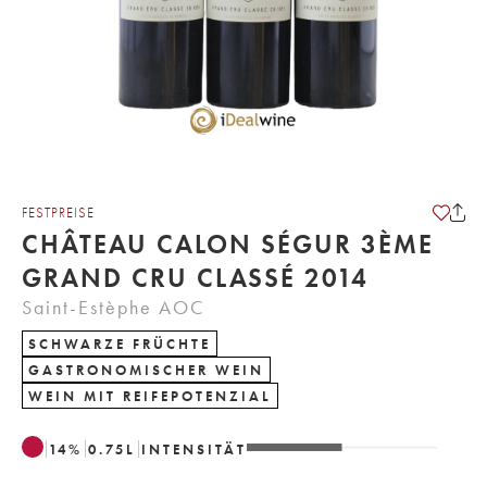
FESTPREISE
CHÂTEAU CALON SÉGUR 3ÈME
GRAND CRU CLASSÉ 2014
Saint-Estèphe AOC
SCHWARZE FRÜCHTE
GASTRONOMISCHER WEIN
WEIN MIT REIFEPOTENZIAL
14
%
0.75
L
INTENSITÄT