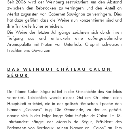
Seit 2006 wird der Weinberg restrukturiert, um den Abstand 
zwischen den Rebstöcken zu verringern und den Anteil an 
Merlot zugunsten von Cabernet Sauvignon zu verringern. Dies 
hat dazu geführt, dass die Weine nun konzentrierter sind und 
ihre Trinkreife früher erreichen. 
Die Weine der letzten Jahrgänge zeichnen sich durch ihren 
Tiefgang aus und entwickeln eine außergewöhnliche 
Aromapalette mit Noten von Unterholz, Graphit, schwarzen 
Früchten und Gewürzen.
DAS WEINGUT CHÂTEAU CALON
SÉGUR
Der Name Calon Ségur ist tief in der Geschichte des Bordelais 
verankert. Tatsächlich wurde dieses Gut am Ort einer alten 
Hauptstadt errichtet, die in der gallisch-römischen Epoche den 
Namen „Calones“ trug. Die Gemeinde, zu der es gehört, 
nannte sich in der Folge lange Saint-Estèphe-de-Calon. Im 18. 
Jahrhundert hängte der Marquis de Ségur, Präsident des 
Parlaments von Bordeaux, seinen Namen an „Calon“ an. Ihm 