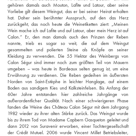
gehören damals auch Mouton, Lafite und Latour, aber seine 
Vorliebe gilt diesem Weingut, das er bei seiner Heirat erhalten 
hat. Daher sein berühmter Ausspruch, auf den das Herz 
zurückgeht, das noch heute die Weinetiketten ziert: „Meinen 
Wein mache ich auf Lafite und auf Latour, aber mein Herz ist auf 
Calon.“ Er, den man damals auch den Prinzen der Reben 
nannte, trieb es sogar so weit, die auf dem Weingut 
gesammelten und polierten Steine als Knöpfe an seiner 
Kleidung zu verwenden. Die 55 Hektar des Weinbergs von 
Calon Ségur sind immer noch zum größten Teil von Mauern 
umgeben – was heute in Bordeaux selten genug ist, um eine 
Erwähnung zu verdienen. Die Reben gedeihen im äußersten 
Norden von Saint-Estèphe in leichter Hanglage, auf einem 
Boden aus sandigem Kies und Kalksteinfelsen. Bis Anfang der 
60er Jahre entstanden hier zahlreiche Jahrgänge von 
außerordentlicher Qualität. Nach einer schwierigeren Phase 
fanden die Weine des Château Calon Ségur mit dem Jahrgang 
1982 wieder zu ihrer alten Stärke zurück. Das Weingut wurde 
bis zu ihrem Tod von Madame Capbern Gasqueton geleitet und 
dann 2012 von Suravenir erworben, einer Tochtergesellschaft 
der Crédit Mutuel. 2006 wurde Vincent Millet Betriebsleiter, 