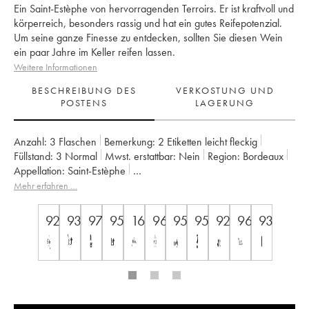
Ein Saint-Estèphe von hervorragenden Terroirs. Er ist kraftvoll und
körperreich, besonders rassig und hat ein gutes Reifepotenzial.
Um seine ganze Finesse zu entdecken, sollten Sie diesen Wein
ein paar Jahre im Keller reifen lassen.
Weitere Informationen
BESCHREIBUNG DES
VERKOSTUNG UND
POSTENS
LAGERUNG
Anzahl:
3 Flaschen
Bemerkung:
2 Etiketten leicht fleckig
Füllstand:
3
Normal
Mwst. erstattbar:
nein
Region:
Bordeaux
Appellation:
Saint-Estèphe
Klassifizierung:
3ème Grand Cru Classé
Mehr erfahren …
Eigentümer:
Suravenir Assurances
92
93
97
95
16.5
96
95
95
92+
96
93