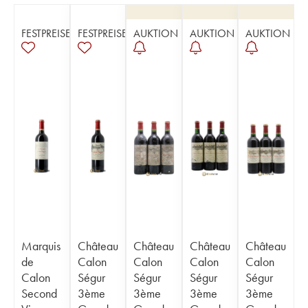
FESTPREISE
FESTPREISE
AUKTION
AUKTION
AUKTION
Marquis
Château
Château
Château
Château
de
Calon
Calon
Calon
Calon
Calon
Ségur
Ségur
Ségur
Ségur
Second
3ème
3ème
3ème
3ème