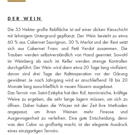
DER WEIN
Die 55 Hektar große Rebfläche ist auf einer dicken Kiesschicht 
mit lehmigem Untergrund gepflanzt. Der Wein besteht zu etwa 
60 % aus Cabernet Sauvignon, 30 % Merlot und der Rest setzt 
sich aus Cabernet Franc und Petit Verdot zusammen. Die 
Trauben werden selbstverständlich von Hand geerntet. Sowohl 
im Weinberg als auch im Keller werden strenge Kontrollen 
durchgeführt. Der Wein wird dann etwa 20 Tage lang vinifiziert, 
davon sind drei Tage der Kaltmazeration vor der Gärung 
gewidmet. Je nach Jahrgang wird er anschließend 18 bis 20 
Monate lang ausschließlich in neuen Fässern ausgebaut. 
Das Terroir von Saint-Estèphe hat den Ruf, tanninreiche, kräftige 
Weine zu ergeben, die sehr lange lagern müssen, um sich zu 
öffnen. Daher haben die Winzer mit der Zeit ihre Methoden 
angepasst, um ihren Weinen mehr Finesse und 
Ausgewogenheit zu verleihen. Eine gute Entscheidung, denn 
was den Calon so großartig macht, ist der elegante Ausdruck 
eines einzigartigen Terroirs. 