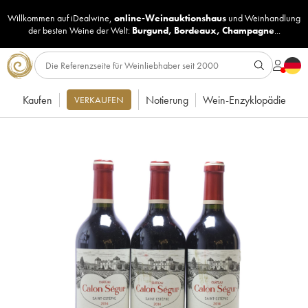
Willkommen auf iDealwine,
online-Weinauktionshaus
und
Weinhandlung
der besten Weine der Welt:
Burgund
,
Bordeaux
,
Champagne
...
Kaufen
Notierung
Wein-Enzyklopädie
VERKAUFEN