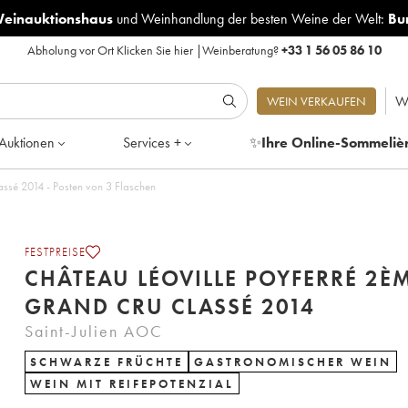
Weinauktionshaus
und
Weinhandlung der besten Weine der Welt:
Bu
Abholung vor Ort
Klicken Sie hier
|
Weinberatung?
+33 1 56 05 86 10
W
WEIN VERKAUFEN
Auktionen
Services +
✨
Ihre Online-Sommeliè
Château Léoville Poyferré 2ème Grand Cru Classé 2014 - Posten von 3 Flaschen
FESTPREISE
CHÂTEAU LÉOVILLE POYFERRÉ 2È
GRAND CRU CLASSÉ 2014
Saint-Julien AOC
SCHWARZE FRÜCHTE
GASTRONOMISCHER WEIN
WEIN MIT REIFEPOTENZIAL