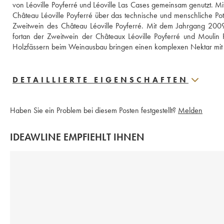
von Léoville Poyferré und Léoville Las Cases gemeinsam genutzt. M
Château Léoville Poyferré über das technische und menschliche Po
Zweitwein des Château Léoville Poyferré. Mit dem Jahrgang 2009 
fortan der Zweitwein der Châteaux Léoville Poyferré und Moulin
Holzfässern beim Weinausbau bringen einen komplexen Nektar mit u
DETAILLIERTE EIGENSCHAFTEN
Haben Sie ein Problem bei diesem Posten festgestellt?
Melden
IDEAWLINE EMPFIEHLT IHNEN