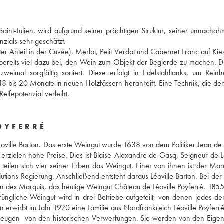
int-Julien, wird aufgrund seiner prächtigen Struktur, seiner unnachahm
zials sehr geschätzt. 
r Anteil in der Cuvée), Merlot, Petit Verdot und Cabernet Franc auf Kie
ereits viel dazu bei, den Wein zum Objekt der Begierde zu machen. Di
imal sorgfältig sortiert. Diese erfolgt in Edelstahltanks, um Reinhe
18 bis 20 Monate in neuen Holzfässern heranreift. Eine Technik, die de
eifepotenzial verleiht.
OYFERRÉ
Léoville Barton. Das erste Weingut wurde 1638 von dem Politiker Jean de 
rzielen hohe Preise. Dies ist Blaise-Alexandre de Gasq, Seigneur de Léo
eilen sich vier seiner Erben das Weingut. Einer von ihnen ist der Marq
olutions-Regierung. Anschließend entsteht daraus Léoville Barton. Bei der 
in des Marquis, das heutige Weingut Château de Léoville Poyferré. 1855,
rüngliche Weingut wird in drei Betriebe aufgeteilt, von denen jedes de
rwirbt im Jahr 1920 eine Familie aus Nordfrankreich Léoville Poyferré,
f zeugen  von den historischen Verwerfungen. Sie werden von den Eigen