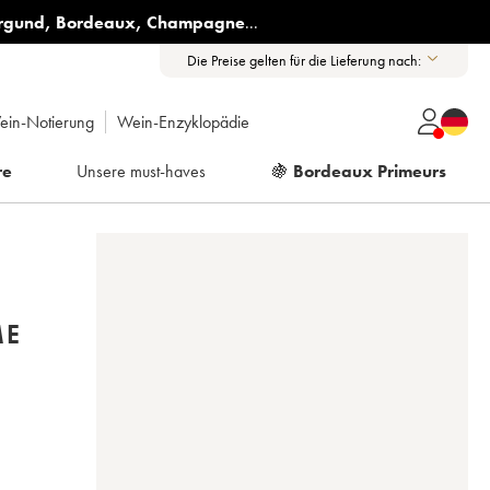
rgund
,
Bordeaux
,
Champagne
...
Die Preise gelten für die Lieferung nach:
ein-Notierung
Wein-Enzyklopädie
re
Unsere must-haves
🍇
Bordeaux Primeurs
ME