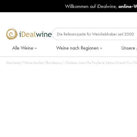
Willkommen auf iDealwine,
online-
Alle Weine
Weine nach Regionen
Unsere 
Startseite
/
Weine kaufen
/
Bordeaux
/