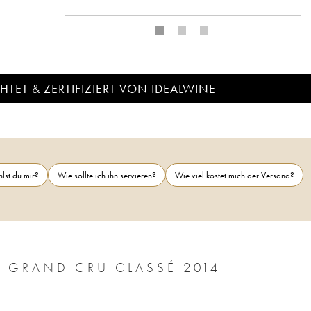
TET & ZERTIFIZIERT VON IDEALWINE
lst du mir?
Wie sollte ich ihn servieren?
Wie viel kostet mich der Versand?
CHÂTEAU LÉOVILLE POYFERRÉ 2ÈME GRAND CRU CLASSÉ 2014