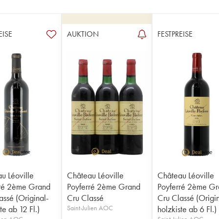
EISE
AUKTION
FESTPREISE
u Léoville
Château Léoville
Château Léoville
ré 2ème Grand
Poyferré 2ème Grand
Poyferré 2ème G
assé (Original-
Cru Classé
Cru Classé (Origi
te ab 12 Fl.)
Saint-Julien AOC
holzkiste ab 6 Fl.)
lien AOC
Saint-Julien AOC