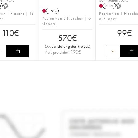
0
T
2021
T
1982
von 1 Flasche | 13
Posten von 1 Flasch
Posten von 3 Flaschen | 0
er
auf Lager
Gebote
110
€
99
€
570
€
(
Aktualisierung des Preises
)
190
€
Preis pro Einheit