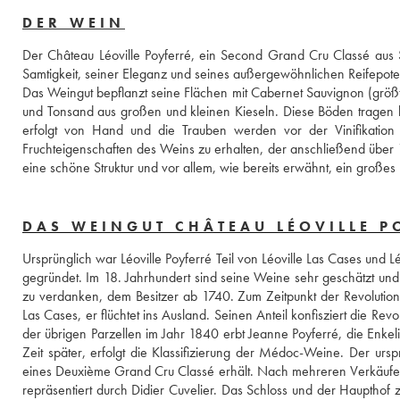
DER WEIN
Der Château Léoville Poyferré, ein Second Grand Cru Classé aus Sa
Samtigkeit, seiner Eleganz und seines außergewöhnlichen Reifepoten
Das Weingut bepflanzt seine Flächen mit Cabernet Sauvignon (größte
und Tonsand aus großen und kleinen Kieseln. Diese Böden tragen b
erfolgt von Hand und die Trauben werden vor der Vinifikation zwe
Fruchteigenschaften des Weins zu erhalten, der anschließend über 
eine schöne Struktur und vor allem, wie bereits erwähnt, ein großes R
DAS WEINGUT CHÂTEAU LÉOVILLE P
Ursprünglich war Léoville Poyferré Teil von Léoville Las Cases und 
gegründet. Im 18. Jahrhundert sind seine Weine sehr geschätzt und e
zu verdanken, dem Besitzer ab 1740. Zum Zeitpunkt der Revolution t
Las Cases, er flüchtet ins Ausland. Seinen Anteil konfisziert die Rev
der übrigen Parzellen im Jahr 1840 erbt Jeanne Poyferré, die Enkel
Zeit später, erfolgt die Klassifizierung der Médoc-Weine. Der ursp
eines Deuxième Grand Cru Classé erhält. Nach mehreren Verkäufen e
repräsentiert durch Didier Cuvelier. Das Schloss und der Hauptho