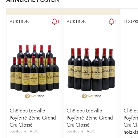
AUKTION
AUKTION
FESTPR
1
4
Château Léoville
Château Léoville
Châtea
Poyferré 2ème Grand
Poyferré 2ème Grand
Poyfer
Cru Classé
Cru Classé
Cru Cl
Saint-Julien AOC
Saint-Julien AOC
holzkis
Saint-Ju