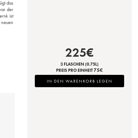
gt das 
ar der 
ré ist 
 neuen 
225
€
3 FLASCHEN
(0.75L)
75
€
PREIS PRO EINHEIT
IN DEN WARENKORB LEGEN