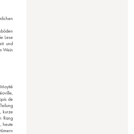
lichen 
sböden 
e Lese 
it und 
m Wein 
Moytié 
ville, 
uis de 
Teilung 
 kurze 
n Rang 
 heute 
tümern 