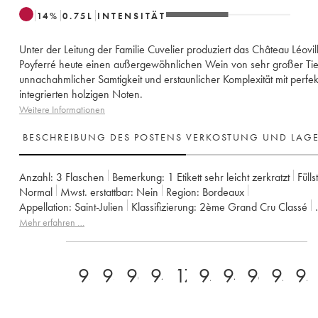
14
%
0.75
L
INTENSITÄT
Unter der Leitung der Familie Cuvelier produziert das Château Léovil
Poyferré heute einen außergewöhnlichen Wein von sehr großer Tie
unnachahmlicher Samtigkeit und erstaunlicher Komplexität mit perfek
integrierten holzigen Noten.
Weitere Informationen
BESCHREIBUNG DES POSTENS
VERKOSTUNG UND LAG
Anzahl:
3 Flaschen
Bemerkung:
1 Etikett sehr leicht zerkratzt
Fülls
Normal
Mwst. erstattbar:
nein
Region:
Bordeaux
Appellation:
Saint-Julien
Klassifizierung:
2ème Grand Cru Classé
Eigentümer:
Famille Cuvelier
Mehr erfahren …
93+
93
96
94
17
95
94
96
95
95