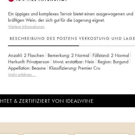
Ein üppiges und komplexes Terroir bietet einen ausgewogenen und
kräftigen Wein, der sich gut für die Lagerung eignet.
Weitere Informationen
BESCHREIBUNG DES POSTENS
VERKOSTUNG UND LAG
Anzahl:
2 Flaschen
Bemerkung:
2 Normal
Füllstand:
2
Normal
Herkunft:
privatperson
Mwst. erstattbar:
nein
Region:
Burgund
Appellation:
Beaune
Klassifizierung:
Premier Cru
Mehr erfahren …
TET & ZERTIFIZIERT VON IDEALWINE