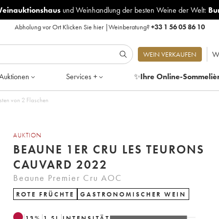
Weinauktionshaus
und
Weinhandlung der besten Weine der Welt:
Bu
Abholung vor Ort
Klicken Sie hier
|
Weinberatung?
+33 1 56 05 86 10
W
WEIN VERKAUFEN
Auktionen
Services +
✨
Ihre Online-Sommeliè
sten von 2 Flaschen
AUKTION
BEAUNE 1ER CRU LES TEURONS
CAUVARD 2022
Beaune Premier Cru AOC
ROTE FRÜCHTE
GASTRONOMISCHER WEIN
13
%
1.5
L
INTENSITÄT