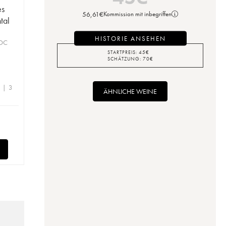
es
56,61
€
Kommission mit inbegriffen
tal
HISTORIE ANSEHEN
AOC
STARTPREIS:
45
€
SCHÄTZUNG:
70
€
e | 3
ÄHNLICHE WEINE