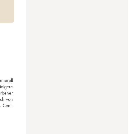
nerell 
digere 
rbener 
ch von 
, Cent-