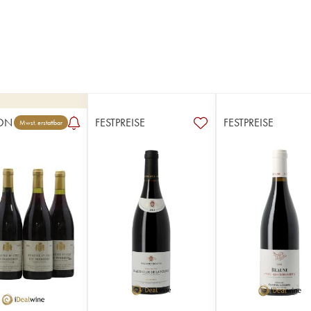
ON
FESTPREISE
FESTPREISE
Mwst. erstattbar