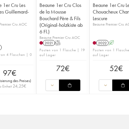
 1er Cru Les
Beaune 1er Cru Clos
Beaune 1er Cru L
res Guillemard-
de la Mousse
Chouacheux Chan
Bouchard Père & Fils
Lescure
Premier Cru AOC
(Original-holzkiste ab
Beaune Premier Cru 
6 Fl.)
Beaune Premier Cru AOC
2021
T
2022
A
Posten von 1 Flasche | 19
Posten von 1 Flasch
von 4 Flaschen | 0
auf Lager
auf Lager
72
€
52
€
97
€
isierung des Preises
)
24,25
€
o Einheit