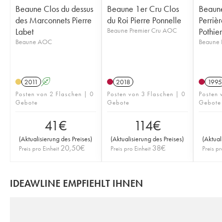
Beaune Clos du dessus
Beaune 1er Cru Clos
Beaune
des Marconnets Pierre
du Roi Pierre Ponnelle
Perriè
Labet
Beaune Premier Cru AOC
Pothier
Beaune AOC
Beaune 
2011
A
2018
1995
Posten von 2 Flaschen | 0
Posten von 3 Flaschen | 0
Posten 
Gebote
Gebote
Gebote
41
€
114
€
(
Aktualisierung des Preises
)
(
Aktualisierung des Preises
)
(
Aktual
20,50
€
38
€
Preis pro Einheit
Preis pro Einheit
Preis pr
IDEAWLINE EMPFIEHLT IHNEN