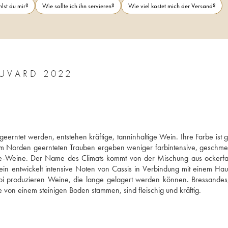
lst du mir?
Wie sollte ich ihn servieren?
Wie viel kostet mich der Versand?
UVARD 2022
rntet werden, entstehen kräftige, tanninhaltige Wein. Ihre Farbe ist ge
 im Norden geernteten Trauben ergeben weniger farbintensive, geschmei
aune-Weine. Der Name des Climats kommt von der Mischung aus ockerfa
ein entwickelt intensive Noten von Cassis in Verbindung mit einem Hau
i produzieren Weine, die lange gelagert werden können. Bressandes
von einem steinigen Boden stammen, sind fleischig und kräftig.