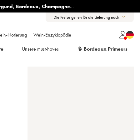
rgund
,
Bordeaux
,
Champagne
...
Die Preise gelten für die Lieferung nach:
ein-Notierung
Wein-Enzyklopädie
re
Unsere must-haves
🍇
Bordeaux Primeurs