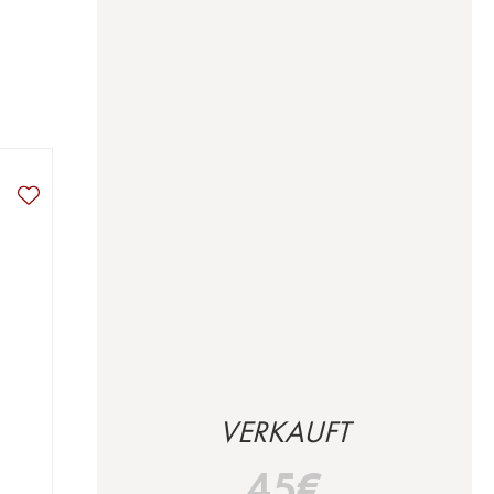
VERKAUFT
45
€