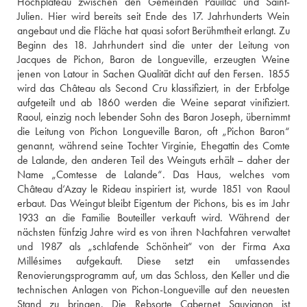
Hochplateau zwischen den Gemeinden Pauillac und Saint-
Julien. Hier wird bereits seit Ende des 17. Jahrhunderts Wein 
angebaut und die Fläche hat quasi sofort Berühmtheit erlangt. Zu 
Beginn des 18. Jahrhundert sind die unter der Leitung von 
Jacques de Pichon, Baron de Longueville, erzeugten Weine 
jenen von Latour in Sachen Qualität dicht auf den Fersen. 1855 
wird das Château als Second Cru klassifiziert, in der Erbfolge 
aufgeteilt und ab 1860 werden die Weine separat vinifiziert. 
Raoul, einzig noch lebender Sohn des Baron Joseph, übernimmt 
die Leitung von Pichon Longueville Baron, oft „Pichon Baron“ 
genannt, während seine Tochter Virginie, Ehegattin des Comte 
de Lalande, den anderen Teil des Weinguts erhält – daher der 
Name „Comtesse de Lalande“. Das Haus, welches vom 
Château d‘Azay le Rideau inspiriert ist, wurde 1851 von Raoul 
erbaut. Das Weingut bleibt Eigentum der Pichons, bis es im Jahr 
1933 an die Familie Bouteiller verkauft wird. Während der 
nächsten fünfzig Jahre wird es von ihren Nachfahren verwaltet 
und 1987 als „schlafende Schönheit“ von der Firma Axa 
Millésimes aufgekauft. Diese setzt ein umfassendes 
Renovierungsprogramm auf, um das Schloss, den Keller und die 
technischen Anlagen von Pichon-Longueville auf den neuesten 
Stand zu bringen. Die Rebsorte Cabernet Sauvignon ist 