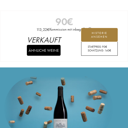
90
€
113,22
€
Kommission mit inbegriffen
HISTORIE
VERKAUFT
ANSEHEN
STARTPREIS:
90
€
ÄHNLICHE WEINE
SCHÄTZUNG:
140
€