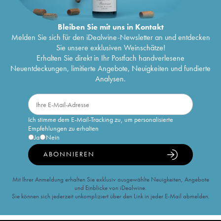
Bleiben Sie mit uns in Kontakt
Melden Sie sich für den iDealwine-Newsletter an und entdecken
Sie unsere exklusiven Weinschätze!
Erhalten Sie direkt in Ihr Postfach handverlesene
Neuentdeckungen, limitierte Angebote, Neuigkeiten und fundierte
Analysen.
Ich stimme dem E-Mail-Tracking zu, um personalisierte
Empfehlungen zu erhalten
Ja
Nein
ABONNIEREN
Mit Ihrer Anmeldung erhalten Sie exklusiv ausgewählte Neuigkeiten, Angebote
und Einblicke von iDealwine.
Sie können sich jederzeit unkompliziert über den Link in jeder E-Mail abmelden.