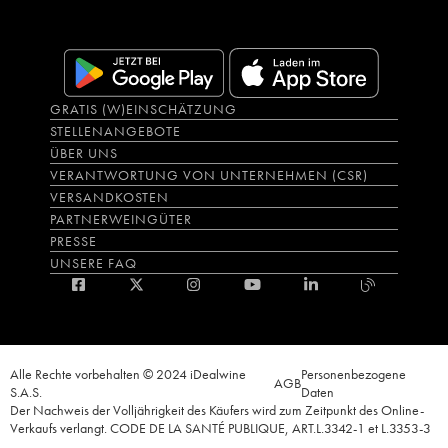
GRATIS (W)EINSCHÄTZUNG
STELLENANGEBOTE
ÜBER UNS
VERANTWORTUNG VON UNTERNEHMEN (CSR)
VERSANDKOSTEN
PARTNERWEINGÜTER
PRESSE
UNSERE FAQ
Alle Rechte vorbehalten © 2024 iDealwine
Personenbezogene
AGB
S.A.S.
Daten
Der Nachweis der Volljährigkeit des Käufers wird zum Zeitpunkt des Online-
Verkaufs verlangt. CODE DE LA SANTÉ PUBLIQUE, ART.L.3342-1 et L.3353-3