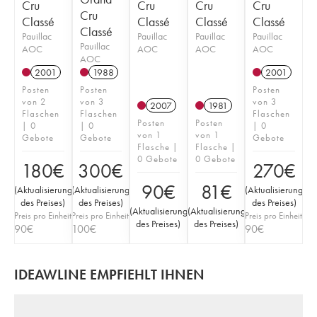
Cru
Cru
Cru
Cru
Cru
Classé
Classé
Classé
Classé
Classé
Pauillac
Pauillac
Pauillac
Pauillac
Pauillac
AOC
AOC
AOC
AOC
AOC
2001
1988
2001
Posten
Posten
Posten
von 2
von 3
von 3
2007
1981
Flaschen
Flaschen
Flaschen
Posten
Posten
| 0
| 0
| 0
von 1
von 1
Gebote
Gebote
Gebote
Flasche |
Flasche |
0 Gebote
0 Gebote
180
€
300
€
270
€
90
€
81
€
(
Aktualisierung
(
Aktualisierung
(
Aktualisierung
des Preises
)
des Preises
)
des Preises
)
(
Aktualisierung
(
Aktualisierung
Preis pro Einheit
Preis pro Einheit
Preis pro Einheit
des Preises
)
des Preises
)
90
€
100
€
90
€
IDEAWLINE EMPFIEHLT IHNEN