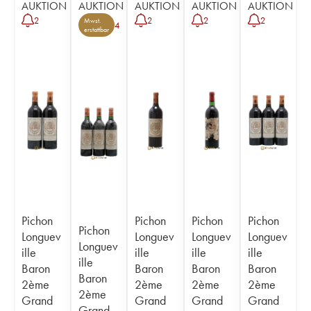
AUKTION
AUKTION
AUKTION
AUKTION
AUKTION
2
2
2
2
Mwst.
4
erstattbar
Pichon
Pichon
Pichon
Pichon
Pichon
Longuev
Longuev
Longuev
Longuev
Longuev
ille
ille
ille
ille
ille
Baron
Baron
Baron
Baron
Baron
2ème
2ème
2ème
2ème
2ème
Grand
Grand
Grand
Grand
Grand