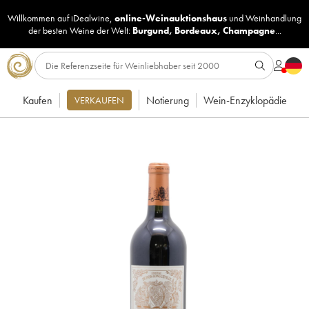
Willkommen auf iDealwine,
online-Weinauktionshaus
und
Weinhandlung
der besten Weine der Welt:
Burgund
,
Bordeaux
,
Champagne
...
Kaufen
Notierung
Wein-Enzyklopädie
VERKAUFEN