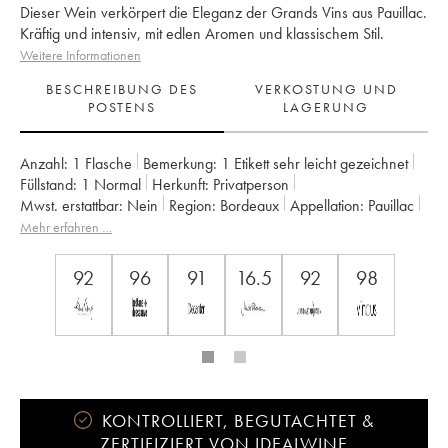
Dieser Wein verkörpert die Eleganz der Grands Vins aus Pauillac.
Kräftig und intensiv, mit edlen Aromen und klassischem Stil.
Weitere Informationen
BESCHREIBUNG DES
VERKOSTUNG UND
POSTENS
LAGERUNG
Anzahl:
1 Flasche
Bemerkung:
1 Etikett sehr leicht gezeichnet
Füllstand:
1
Normal
Herkunft:
privatperson
Mwst. erstattbar:
nein
Region:
Bordeaux
Appellation:
Pauillac
Klassifizierung:
2ème Grand Cru Classé
Mehr erfahren …
Eigentümer:
Château Pichon Baron
92
96
91
16.5
92
98
KONTROLLIERT, BEGUTACHTET &
ZERTIFIZIERT VON IDEALWINE