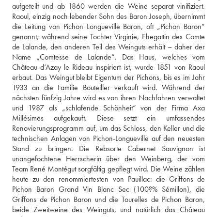
aufgeteilt und ab 1860 werden die Weine separat vinifiziert. 
Raoul, einzig noch lebender Sohn des Baron Joseph, übernimmt 
die Leitung von Pichon Longueville Baron, oft „Pichon Baron“ 
genannt, während seine Tochter Virginie, Ehegattin des Comte 
de Lalande, den anderen Teil des Weinguts erhält – daher der 
Name „Comtesse de Lalande“. Das Haus, welches vom 
Château d‘Azay le Rideau inspiriert ist, wurde 1851 von Raoul 
erbaut. Das Weingut bleibt Eigentum der Pichons, bis es im Jahr 
1933 an die Familie Bouteiller verkauft wird. Während der 
nächsten fünfzig Jahre wird es von ihren Nachfahren verwaltet 
und 1987 als „schlafende Schönheit“ von der Firma Axa 
Millésimes aufgekauft. Diese setzt ein umfassendes 
Renovierungsprogramm auf, um das Schloss, den Keller und die 
technischen Anlagen von Pichon-Longueville auf den neuesten 
Stand zu bringen. Die Rebsorte Cabernet Sauvignon ist 
unangefochtene Herrscherin über den Weinberg, der vom 
Team René Montégut sorgfältig gepflegt wird. Die Weine zählen 
heute zu den renommiertesten von Pauillac: die Griffons de 
Pichon Baron Grand Vin Blanc Sec (100?% Sémillon), die 
Griffons de Pichon Baron und die Tourelles de Pichon Baron, 
beide Zweitweine des Weinguts, und natürlich das Château 