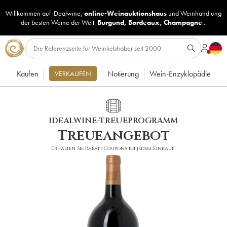
Willkommen auf iDealwine,
online-Weinauktionshaus
und
Weinhandlung
der besten Weine der Welt:
Burgund
,
Bordeaux
,
Champagne
...
Kaufen
Notierung
Wein-Enzyklopädie
VERKAUFEN
IDEALWINE-TREUEPROGRAMM
Treueangebot
Erhalten Sie Rabatt-Coupons bei jedem Einkauf!