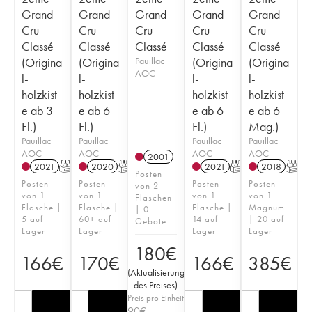
Grand
Grand
Grand
Grand
Grand
Cru
Cru
Cru
Cru
Cru
Classé
Classé
Classé
Classé
Classé
(Origina
(Origina
Pauillac
(Origina
(Origina
AOC
l-
l-
l-
l-
holzkist
holzkist
holzkist
holzkist
e ab 3
e ab 6
e ab 6
e ab 6
Fl.)
Fl.)
Fl.)
Mag.)
Pauillac
Pauillac
Pauillac
Pauillac
AOC
AOC
AOC
AOC
2001
2021
T
2020
T
2021
T
2018
T
Posten
Posten
Posten
Posten
Posten
von 2
von 1
von 1
von 1
von 1
Flaschen
Flasche |
Flasche |
Flasche |
Magnum
| 0
5 auf
60+ auf
14 auf
| 20 auf
Gebote
Lager
Lager
Lager
Lager
180
€
166
€
170
€
166
€
385
€
(
Aktualisierung
des Preises
)
Preis pro Einheit
90
€