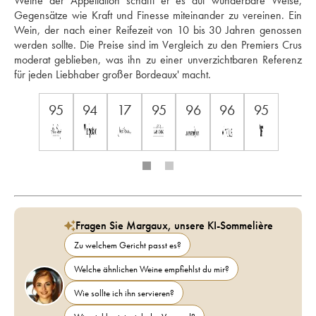
Weine der Appellation schafft er es auf wunderbare Weise, 
Gegensätze wie Kraft und Finesse miteinander zu vereinen. Ein 
Wein, der nach einer Reifezeit von 10 bis 30 Jahren genossen 
werden sollte. Die Preise sind im Vergleich zu den Premiers Crus 
moderat geblieben, was ihn zu einer unverzichtbaren Referenz 
für jeden Liebhaber großer Bordeaux' macht.
95
94
17
95
96
96
95
Fragen Sie Margaux, unsere KI-Sommelière
Zu welchem Gericht passt es?
Welche ähnlichen Weine empfiehlst du mir?
Wie sollte ich ihn servieren?