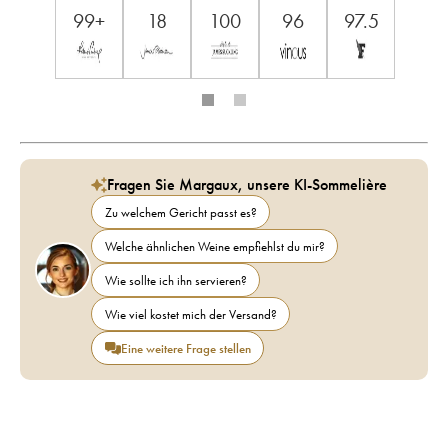
99+
18
100
96
97.5
Fragen Sie Margaux, unsere KI-Sommelière
Zu welchem Gericht passt es?
Welche ähnlichen Weine empfiehlst du mir?
Wie sollte ich ihn servieren?
Wie viel kostet mich der Versand?
Eine weitere Frage stellen