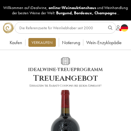
Willkommen auf iDealwine,
online-Weinauktionshaus
und
Weinhandlung
der besten Weine der Welt:
Burgund
,
Bordeaux
,
Champagne
...
Kaufen
Notierung
Wein-Enzyklopädie
VERKAUFEN
IDEALWINE-TREUEPROGRAMM
Treueangebot
Erhalten Sie Rabatt-Coupons bei jedem Einkauf!