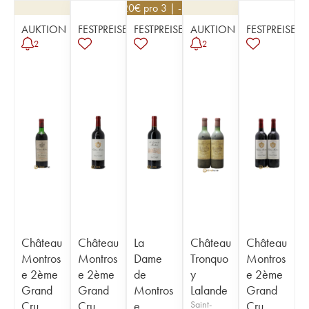
34,20
€
pro 3 | -10%
AUKTION
FESTPREISE
FESTPREISE
AUKTION
FESTPREISE
2
2
Château
Château
La
Château
Château
Montros
Montros
Dame
Tronquo
Montros
e 2ème
e 2ème
de
y
e 2ème
Grand
Grand
Montros
Lalande
Grand
Cru
Cru
e
Saint-
Cru