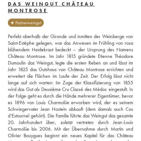
DAS WEINGUT CHÂTEAU
MONTROSE
★ Partnerweingut
Perfekt oberhalb der Gironde und inmitten der Weinberge von 
Saint-Estèphe gelegen, war das Anwesen im Frühling von rosa 
blühendem Heidekraut bedeckt – der Ursprung des Namens 
Château Montrose. Im Jahr 1815 gründete Etienne Théodore 
Dumoulin das Weingut, legte die ersten Reben an und lässt im 
Jahr 1825 das Gutshaus von Château Montrose errichten und 
erweitert die Flächen im Laufe der Zeit. Der Erfolg lässt nicht 
lange auf sich warten: Im Zuge der Klassifizierung von 1855 
wird das Gut als Deuxième Cru Classé des Médoc eingestuft. In 
der Folge geht es durch die Hände mehrerer Eigentümer, bevor 
es 1896 von Louis Charmolüe erworben wird, der es seinem 
Schwiegervater Jean Hostein abkauft (dem damals auch Cos 
d‘Estournel gehört). Die Familie führte das Weingut das gesamte 
20. Jahrhundert über, zuletzt vertreten durch Jean-Louis 
Charmolüe bis 2006. Mit der Übernahme durch Martin und 
Olivier Bouygues beginnt ein neues Kapitel für das Château 