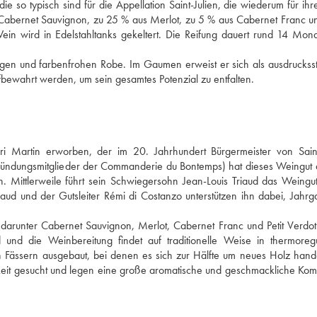
 so typisch sind für die Appellation Saint-Julien, die wiederum für ihre
Cabernet Sauvignon, zu 25 % aus Merlot, zu 5 % aus Cabernet Franc un
ein wird in Edelstahltanks gekeltert. Die Reifung dauert rund 14 Mona
tigen und farbenfrohen Robe. Im Gaumen erweist er sich als ausdruckssta
fbewahrt werden, um sein gesamtes Potenzial zu entfalten.
 Martin erworben, der im 20. Jahrhundert Bürgermeister von Saint-
ündungsmitglieder der Commanderie du Bontemps) hat dieses Weingut a
ittlerweile führt sein Schwiegersohn Jean-Louis Triaud das Weingut
aud und der Gutsleiter Rémi di Costanzo unterstützen ihn dabei, Jahrg
 darunter Cabernet Sauvignon, Merlot, Cabernet Franc und Petit Verdot.
 und die Weinbereitung findet auf traditionelle Weise in thermoregul
n Fässern ausgebaut, bei denen es sich zur Hälfte um neues Holz handel
keit gesucht und legen eine große aromatische und geschmackliche Kompl