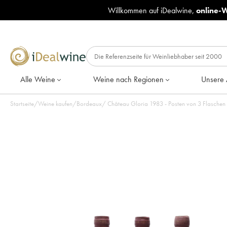
Willkommen auf iDealwine,
online-
Alle Weine
Weine nach Regionen
Unsere 
Startseite
/
Weine kaufen
/
Bordeaux
/
Château Gloria 1983 - Posten von 3 Flaschen