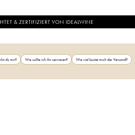
TET & ZERTIFIZIERT VON IDEALWINE
lst du mir?
Wie sollte ich ihn servieren?
Wie viel kostet mich der Versand?