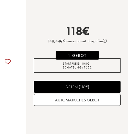
118
€
148,44
€
Kommission mit inbegriffen
1 GEBOT
STARTPREIS:
108
€
SCHÄTZUNG:
165
€
BIETEN
(
118
€
)
AUTOMATISCHES GEBOT