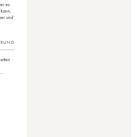
der es
 kann,
per und
ERUNG
ketten