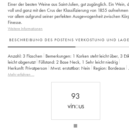
Einer der besten Weine aus Saint-Julien, gut zugänglich. Ein Wein, 
voll und ganz mit den Crus der Klassifizierung von 1855 aufnehmen
vor allem aufgrund seiner perfekten Ausgewogenheit zwischen Kör
Finesse.
Weitere Informationen
BESCHREIBUNG DES POSTENS
VERKOSTUNG UND LAG
Anzahl:
3 Flaschen
Bemerkungen:
1 Korken steht leicht über
,
3 Eti
leicht abgenutzt
Füllstand:
2
Base Neck
,
1
Sehr leicht niedrig
Herkunft:
privatperson
Mwst. erstattbar:
nein
Region:
Bordeaux
Appellation:
Saint-Julien
Eigentümer:
Françoise Triaud
Mehr erfahren …
93