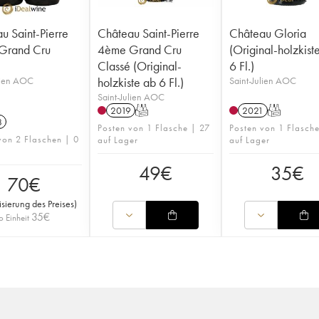
u Saint-Pierre
Château Saint-Pierre
Château Gloria
Grand Cru
4ème Grand Cru
(Original-holzkist
Classé (Original-
6 Fl.)
lien AOC
holzkiste ab 6 Fl.)
Saint-Julien AOC
Saint-Julien AOC
2019
T
2021
T
8
Posten von 1 Flasche | 27
Posten von 1 Flasch
von 2 Flaschen | 0
auf Lager
auf Lager
49
€
35
€
70
€
isierung des Preises
)
35
€
o Einheit