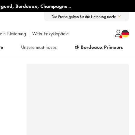
rgund
,
Bordeaux
,
Champagne
...
Die Preise gelten für die Lieferung nach:
ein-Notierung
Wein-Enzyklopädie
re
Unsere must-haves
🍇
Bordeaux Primeurs