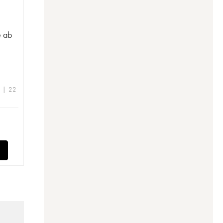
e ab
e | 22