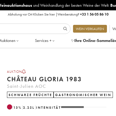
Weinauktionshaus
und
Weinhandlung der besten Weine der Welt:
Bu
Abholung vor Ort
Klicken Sie hier
|
Weinberatung?
+33 1 56 05 86 10
W
WEIN VERKAUFEN
Auktionen
Services +
✨
Ihre Online-Sommeliè
AUKTION
CHÂTEAU GLORIA 1983
Saint-Julien AOC
SCHWARZE FRÜCHTE
GASTRONOMISCHER WEIN
13
%
2.25
L
INTENSITÄT