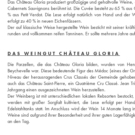
Das Château Gloria produziert großzügige und gehaltvolle Weine, die
Cabernets Sauvignons berühmt ist. Die Cuvée besteht zu 65 % aus 
% aus Petit Verdot. Die Lese erfolgt natürlich von Hand und der W
erfolgt zu 40 % in neuen Eichenfässern. 
Der auf klassische Weise hergestellte Wein besticht mit seiner kräf
runden und vollkommen reifen Tanninen. Er sollte mehrere Jahre au
DAS WEINGUT CHÂTEAU GLORIA
Die Parzellen, die das Château Gloria bilden, wurden von Henri
Beychevelle war. Diese bedeutende Figur des Médoc (eines der Gr
Niveau der herausragenden Crus Classés der Gemeinde gehoben. M
auch das Château Saint-Pierre, ein Quatrième Cru Classé. Jean Tri
Jahrgang einen ausgezeichneten Wein herzustellen. 
Der Weinberg ist mit unterschiedlichen lokalen Rebsorten bestockt,
werden mit großer Sorgfalt kultiviert, die Lese erfolgt per Hand
Edelstahltanks statt. Im Anschluss wird der Wein 14 Monate lang i
Weine sind aufgrund ihrer Besonderheit und ihrer guten Lagerfähig
an den Tag.