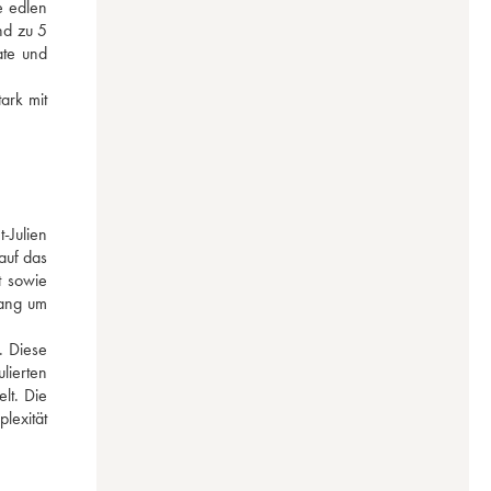
 edlen 
d zu 5 
te und 
rk mit 
Julien 
uf das 
 sowie 
ang um 
 Diese 
ierten 
t. Die 
exität 