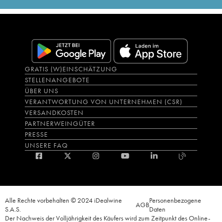
GRATIS (W)EINSCHÄTZUNG
STELLENANGEBOTE
ÜBER UNS
VERANTWORTUNG VON UNTERNEHMEN (CSR)
VERSANDKOSTEN
PARTNERWEINGÜTER
PRESSE
UNSERE FAQ
Alle Rechte vorbehalten © 2024 iDealwine
Personenbezogene
AGB
S.A.S.
Daten
Der Nachweis der Volljährigkeit des Käufers wird zum Zeitpunkt des Online-