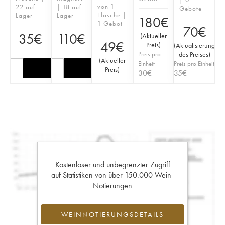
von 1
22 auf
| 18 auf
Gebote
Flasche |
Lager
Lager
180
€
1 Gebot
70
€
35
€
110
€
(
Aktueller
49
€
Preis
)
(
Aktualisierung
Preis pro
des Preises
)
(
Aktueller
Einheit
Preis pro Einheit
Preis
)
30
€
35
€
Kostenloser und unbegrenzter Zugriff
auf Statistiken von über 150.000 Wein-
Notierungen
WEINNOTIERUNGSDETAILS