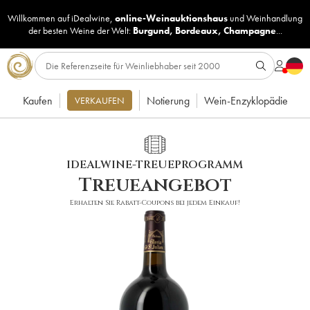
Willkommen auf iDealwine,
online-Weinauktionshaus
und
Weinhandlung
der besten Weine der Welt:
Burgund
,
Bordeaux
,
Champagne
...
Kaufen
Notierung
Wein-Enzyklopädie
VERKAUFEN
IDEALWINE-TREUEPROGRAMM
Treueangebot
Erhalten Sie Rabatt-Coupons bei jedem Einkauf!