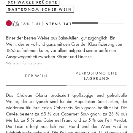
SCHWARZE FRÜCHTE
GASTRONOMISCHER WEIN
T
13
%
1.5
L
INTENSITÄT
Einer der besten Weine aus Saint-Julien, gut zugänglich. Ein
Wein, der es voll und ganz mit den Crus der Klassifizierung von
1855 aufnehmen kann, vor allem aufgrund seiner perfekten
Ausgewogenheit zwischen Körper und Finesse.
Weitere Informationen
VERKOSTUNG UND
DER WEIN
LAGERUNG
Das Château Gloria produziert großzügige und gehaltvolle 
Weine, die so typisch sind für die Appellation Saint-Julien, die 
wiederum für ihre edlen Cabernets Sauvignons berühmt ist. Die 
Cuvée besteht zu 65 % aus Cabernet Sauvignon, zu 25 % aus 
Merlot, zu 5 % aus Cabernet Franc und zu 5 % aus Petit Verdot. 
Die Lese erfolgt natürlich von Hand und der Wein wird in 
Edelstahltanks gekeltert. Die Reifung dauert rund 14 Monate und 