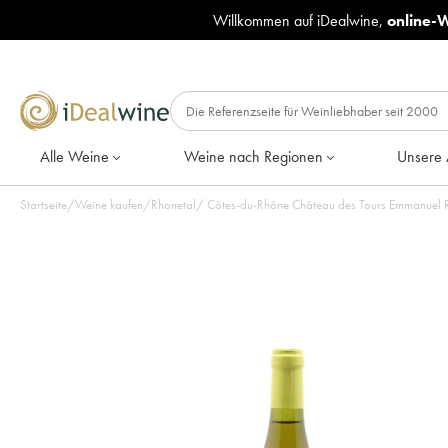
Willkommen auf iDealwine,
online-
Alle Weine
Weine nach Regionen
Unsere 
Startseite
/
Weine kaufen
/
Rhonetal
/