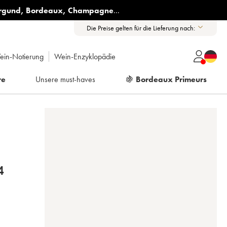
rgund
,
Bordeaux
,
Champagne
...
Die Preise gelten für die Lieferung nach:
ein-Notierung
Wein-Enzyklopädie
re
Unsere must-haves
🍇
Bordeaux Primeurs
 2014