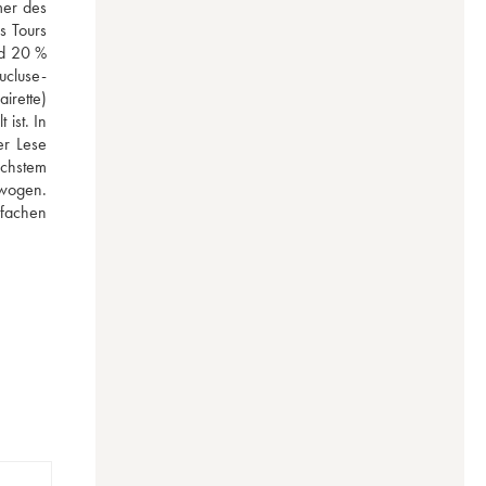
er des 
 Tours 
d 20 % 
ucluse-
rette) 
st. In 
r Lese 
chstem 
wogen. 
fachen 