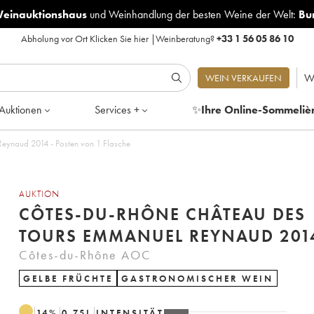
Weinauktionshaus
und
Weinhandlung der besten Weine der Welt:
Bu
Abholung vor Ort
Klicken Sie hier
|
Weinberatung?
+33 1 56 05 86 10
W
WEIN VERKAUFEN
Auktionen
Services +
✨
Ihre Online-Sommeliè
Côtes-du-Rhône Château des Tours Emmanuel Reynaud 2014 - Posten von 1 Flasche
AUKTION
CÔTES-DU-RHÔNE CHÂTEAU DES
TOURS EMMANUEL REYNAUD
Côtes-du-Rhône AOC
GELBE FRÜCHTE
GASTRONOMISCHER WEIN
14
%
0.75
L
INTENSITÄT