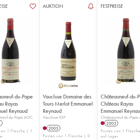
EISE
AUKTION
FESTPREISE
auneuf-du-Pape
Vaucluse Domaine des
Châteauneuf-du-
au Rayas
Tours Merlot Emmanuel
Château Rayas
uel Reynaud
Reynaud
Emmanuel Reyna
neuf-du-Pape AOC
Vaucluse IGP
Châteauneuf-du-Pape
1
2003
2005
von 1 Flasche | 1
Posten von 1 Flasch
Posten von 1 Flasche | 0
er
auf Lager