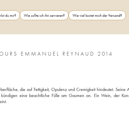
lst du mir?
Wie sollte ich ihn servieren?
Wie viel kostet mich der Versand?
CÔTES-DU-RHÔNE CHÂTEAU DES TOURS EMMANUEL REYNAUD 2014
rfläche, die auf Fettigkeit, Opulenz und Cremigkeit hindeutet. Seine 
kündigen eine beachtliche Fülle am Gaumen an. Ein Wein, der Konsi
int.