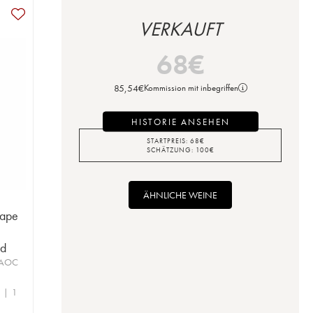
VERKAUFT
68
€
85,54
€
Kommission mit inbegriffen
HISTORIE ANSEHEN
STARTPREIS:
68
€
SCHÄTZUNG:
100
€
ÄHNLICHE WEINE
Pape
ud
 AOC
e | 1