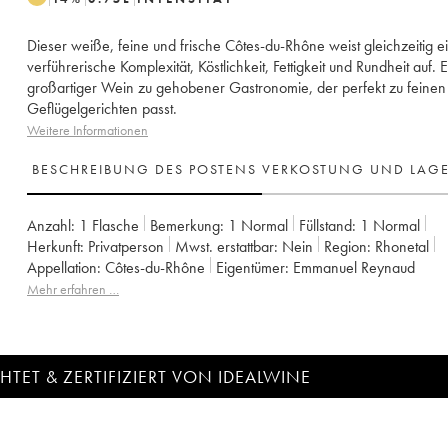
Dieser weiße, feine und frische Côtes-du-Rhône weist gleichzeitig e
verführerische Komplexität, Köstlichkeit, Fettigkeit und Rundheit auf. E
großartiger Wein zu gehobener Gastronomie, der perfekt zu feinen
Geflügelgerichten passt.
Weitere Informationen
BESCHREIBUNG DES POSTENS
VERKOSTUNG UND LAG
Anzahl:
1 Flasche
Bemerkung:
1 Normal
Füllstand:
1
Normal
Herkunft:
privatperson
Mwst. erstattbar:
nein
Region:
Rhonetal
Appellation:
Côtes-du-Rhône
Eigentümer:
Emmanuel Reynaud
Mehr erfahren …
TET & ZERTIFIZIERT VON IDEALWINE