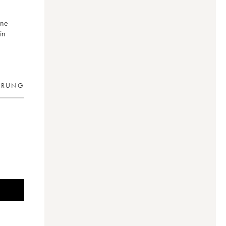
ine
in
ERUNG