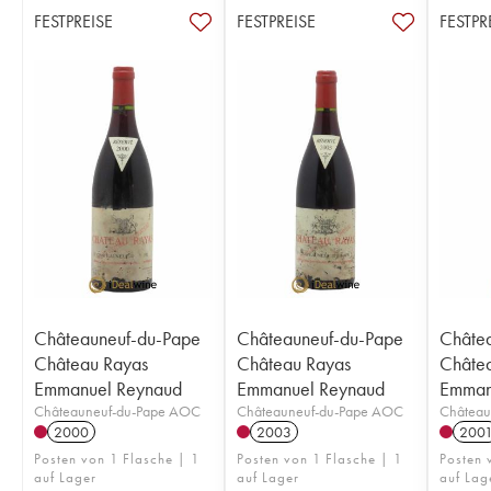
FESTPREISE
FESTPREISE
FESTPR
Châteauneuf-du-Pape
Châteauneuf-du-Pape
Châte
Château Rayas
Château Rayas
Châte
Emmanuel Reynaud
Emmanuel Reynaud
Emman
Châteauneuf-du-Pape AOC
Châteauneuf-du-Pape AOC
Château
2000
2003
200
Posten von 1 Flasche | 1
Posten von 1 Flasche | 1
Posten 
auf Lager
auf Lager
auf Lag