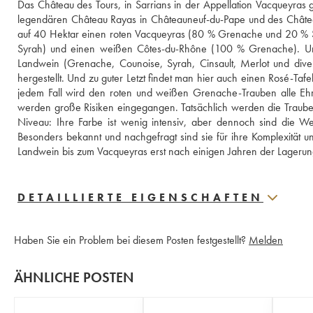
Das Château des Tours, in Sarrians in der Appellation Vacqueyra
legendären Château Rayas in Châteauneuf-du-Pape und des Châtea
auf 40 Hektar einen roten Vacqueyras (80 % Grenache und 20 % S
Syrah) und einen weißen Côtes-du-Rhône (100 % Grenache). Un
Landwein (Grenache, Counoise, Syrah, Cinsault, Merlot und dive
hergestellt. Und zu guter Letzt findet man hier auch einen Rosé-Taf
jedem Fall wird den roten und weißen Grenache-Trauben alle Ehr
werden große Risiken eingegangen. Tatsächlich werden die Trauben
Niveau: Ihre Farbe ist wenig intensiv, aber dennoch sind die We
Besonders bekannt und nachgefragt sind sie für ihre Komplexität u
Landwein bis zum Vacqueyras erst nach einigen Jahren der Lageru
DETAILLIERTE EIGENSCHAFTEN
Haben Sie ein Problem bei diesem Posten festgestellt?
Melden
ÄHNLICHE POSTEN