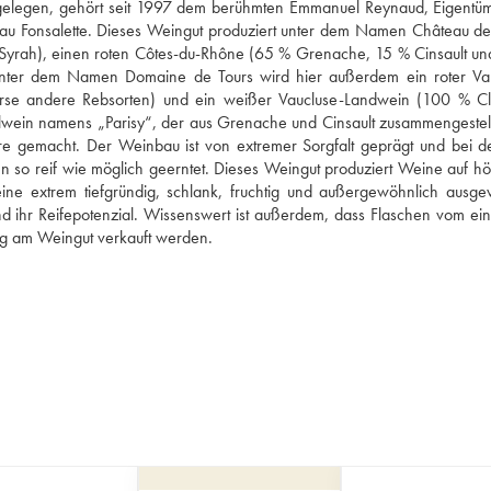
s gelegen, gehört seit 1997 dem berühmten Emmanuel Reynaud, Eigentüm
u Fonsalette. Dieses Weingut produziert unter dem Namen Château des
yrah), einen roten Côtes-du-Rhône (65 % Grenache, 15 % Cinsault un
ter dem Namen Domaine de Tours wird hier außerdem ein roter Va
rse andere Rebsorten) und ein weißer Vaucluse-Landwein (100 % Clai
elwein namens „Parisy“, der aus Grenache und Cinsault zusammengestellt i
e gemacht. Der Weinbau ist von extremer Sorgfalt geprägt und bei de
 so reif wie möglich geerntet. Dieses Weingut produziert Weine auf hö
ine extrem tiefgründig, schlank, fruchtig und außergewöhnlich ausge
nd ihr Reifepotenzial. Wissenswert ist außerdem, dass Flaschen vom ein
ng am Weingut verkauft werden.