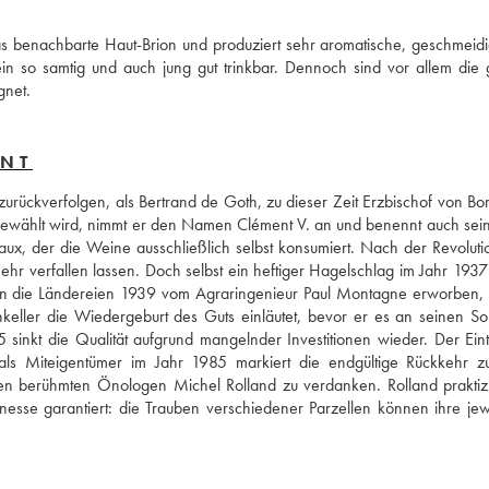
s benachbarte Haut-Brion und produziert sehr aromatische, geschmeidi
n so samtig und auch jung gut trinkbar. Dennoch sind vor allem die 
gnet.
ENT
zurückverfolgen, als Bertrand de Goth, zu dieser Zeit Erzbischof von Bor
wählt wird, nimmt er den Namen Clément V. an und benennt auch sein 
ux, der die Weine ausschließlich selbst konsumiert. Nach der Revolutio
r verfallen lassen. Doch selbst ein heftiger Hagelschlag im Jahr 1937 s
en die Ländereien 1939 vom Agraringenieur Paul Montagne erworben, d
ller die Wiedergeburt des Guts einläutet, bevor er es an seinen So
inkt die Qualität aufgrund mangelnder Investitionen wieder. Der Eintri
als Miteigentümer im Jahr 1985 markiert die endgültige Rückkehr zu
en berühmten Önologen Michel Rolland zu verdanken. Rolland praktizie
inesse garantiert: die Trauben verschiedener Parzellen können ihre jewe