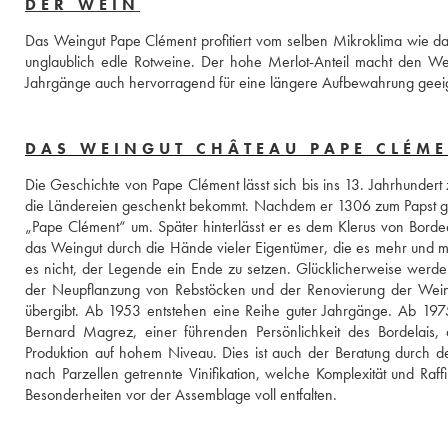
DER WEIN
Das Weingut Pape Clément profitiert vom selben Mikroklima wie da
unglaublich edle Rotweine. Der hohe Merlot-Anteil macht den Wei
Jahrgänge auch hervorragend für eine längere Aufbewahrung geei
DAS WEINGUT CHÂTEAU PAPE CLÉM
Die Geschichte von Pape Clément lässt sich bis ins 13. Jahrhundert 
die Ländereien geschenkt bekommt. Nachdem er 1306 zum Papst ge
„Pape Clément“ um. Später hinterlässt er es dem Klerus von Bordea
das Weingut durch die Hände vieler Eigentümer, die es mehr und meh
es nicht, der Legende ein Ende zu setzen. Glücklicherweise werd
der Neupflanzung von Rebstöcken und der Renovierung der Weinke
übergibt. Ab 1953 entstehen eine Reihe guter Jahrgänge. Ab 1975 s
Bernard Magrez, einer führenden Persönlichkeit des Bordelais, 
Produktion auf hohem Niveau. Dies ist auch der Beratung durch d
nach Parzellen getrennte Vinifikation, welche Komplexität und Raff
Besonderheiten vor der Assemblage voll entfalten.