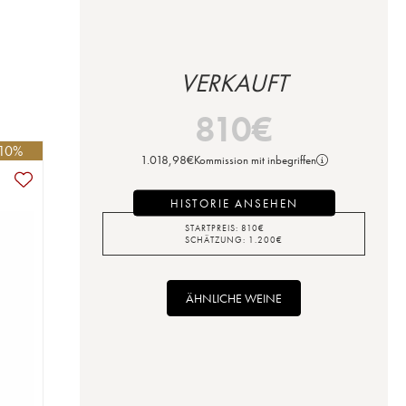
VERKAUFT
810
€
-10%
1.018,98
€
Kommission mit inbegriffen
HISTORIE ANSEHEN
STARTPREIS:
810
€
SCHÄTZUNG:
1.200
€
ÄHNLICHE WEINE