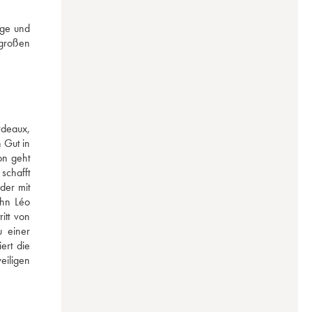
ge und 
großen 
deaux, 
Gut in 
n geht 
chafft 
er mit 
hn Léo 
tt von 
 einer 
rt die 
iligen 