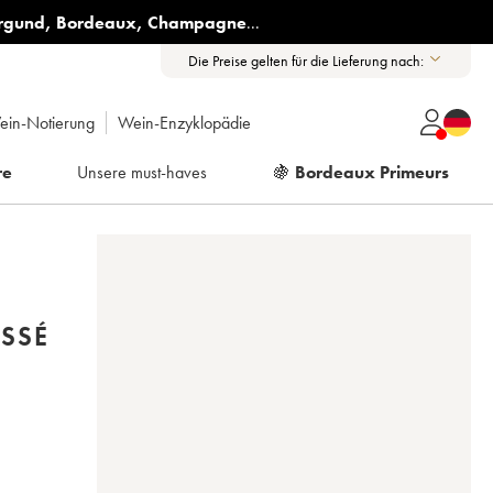
rgund
,
Bordeaux
,
Champagne
...
Die Preise gelten für die Lieferung nach:
ein-Notierung
Wein-Enzyklopädie
re
Unsere must-haves
🍇
Bordeaux Primeurs
SSÉ