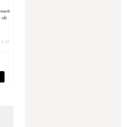
ément
e ab
e | 17