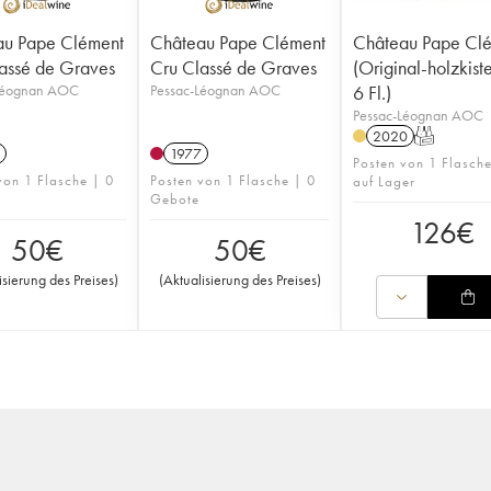
au Pape Clément
Château Pape Clément
Château Pape Cl
assé de Graves
Cru Classé de Graves
(Original-holzkist
Léognan AOC
Pessac-Léognan AOC
6 Fl.)
Pessac-Léognan AOC
2020
T
1977
Posten von 1 Flasch
von 1 Flasche | 0
Posten von 1 Flasche | 0
auf Lager
Gebote
126
€
50
€
50
€
isierung des Preises
)
(
Aktualisierung des Preises
)