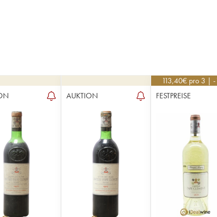
113,40
€
pro 3 | 
ON
AUKTION
FESTPREISE