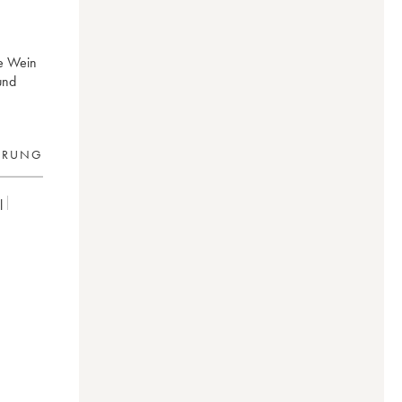
he Wein
und
ERUNG
l