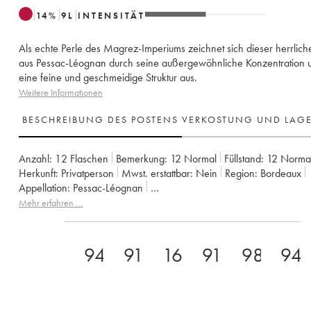
14
%
9
L
INTENSITÄT
Als echte Perle des Magrez-Imperiums zeichnet sich dieser herrlic
aus Pessac-Léognan durch seine außergewöhnliche Konzentration 
eine feine und geschmeidige Struktur aus.
Weitere Informationen
BESCHREIBUNG DES POSTENS
VERKOSTUNG UND LAG
Anzahl:
12 Flaschen
Bemerkung:
12 Normal
Füllstand:
12
Norma
Herkunft:
privatperson
Mwst. erstattbar:
nein
Region:
Bordeaux
Appellation:
Pessac-Léognan
Klassifizierung:
Cru classé de graves (Cru klassifiziert)
Mehr erfahren …
Eigentümer:
Léo Montagne et Bernard Magrez
94
91
16
91
98
94