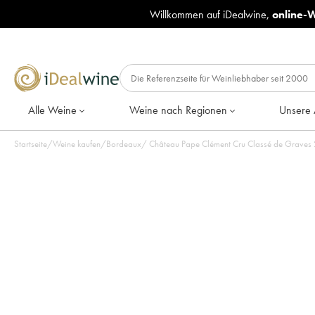
Willkommen auf iDealwine,
online-
Alle Weine
Weine nach Regionen
Unsere 
Startseite
/
Weine kaufen
/
Bordeaux
/