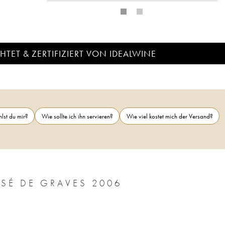
TET & ZERTIFIZIERT VON IDEALWINE
lst du mir?
Wie sollte ich ihn servieren?
Wie viel kostet mich der Versand?
CHÂTEAU PAPE CLÉMENT CRU CLASSÉ DE GRAVES 2006