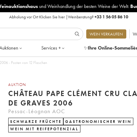
Weinauktionshaus
und
Weinhandlung der besten Weine der Welt:
Bu
Abholung vor Ort
Klicken Sie hier
|
Weinberatung?
+33 1 56 05 86 10
W
WEIN VERKAUFEN
Auktionen
Services +
✨
Ihre Online-Sommeliè
Château Pape Clément Cru Classé de Graves 2006 - Posten von 12 Flaschen
AUKTION
CHÂTEAU PAPE CLÉMENT CRU CLA
DE GRAVES 2006
Pessac-Léognan AOC
SCHWARZE FRÜCHTE
GASTRONOMISCHER WEIN
WEIN MIT REIFEPOTENZIAL