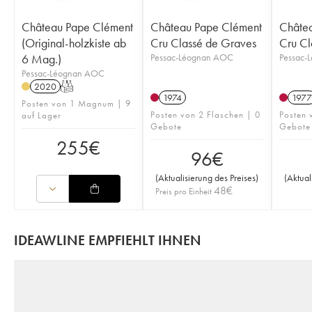
Château Pape Clément
Château Pape Clément
Châte
(Original-holzkiste ab
Cru Classé de Graves
Cru Cl
6 Mag.)
Pessac-Léognan AOC
Pessac-
Pessac-Léognan AOC
2020
T
1974
1977
Posten von 1 Magnum | 9
Posten von 2 Flaschen | 0
Posten 
auf Lager
Gebote
Gebote
255
€
96
€
(
Aktualisierung des Preises
)
(
Aktual
48
€
Preis pro Einheit
IDEAWLINE EMPFIEHLT IHNEN