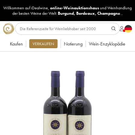
Willkommen auf iDealwine,
online-Weinauktionshaus
und
Weinhandlung
der besten Weine der Welt:
Burgund
,
Bordeaux
,
Champagne
...
Kaufen
Notierung
Wein-Enzyklopädie
VERKAUFEN