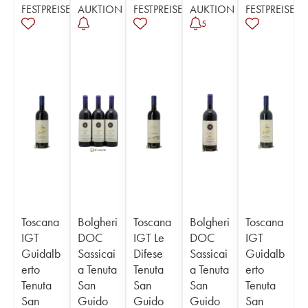
FESTPREISE
AUKTION
FESTPREISE
AUKTION
FESTPREISE
5
Toscana
Bolgheri
Toscana
Bolgheri
Toscana
IGT
DOC
IGT Le
DOC
IGT
Guidalb
Sassicai
Difese
Sassicai
Guidalb
erto
a Tenuta
Tenuta
a Tenuta
erto
Tenuta
San
San
San
Tenuta
San
Guido
Guido
Guido
San