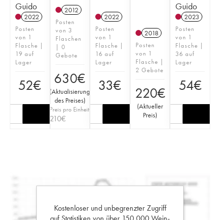
Guido
Guido
2012
2022
2022
2023
Posten
Posten
Posten
Posten
von 3
2018
von 1
von 1
von 1
Flaschen
Posten
Flasche |
Flasche |
Flasche |
| 0
von 1
19 auf
16 auf
36 auf
Gebote
Flasche |
Lager
Lager
Lager
2 Gebote
630
€
52
€
33
€
54
€
220
€
(
Aktualisierung
des Preises
)
(
Aktueller
Preis pro Einheit
Preis
)
210
€
Kostenloser und unbegrenzter Zugriff
auf Statistiken von über 150.000 Wein-