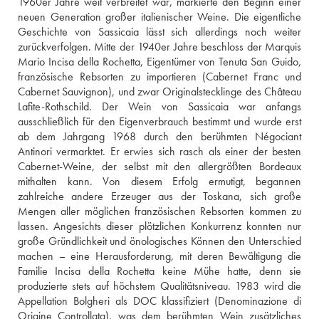
1960er Jahre weit verbreitet war, markierte den Beginn einer 
neuen Generation großer italienischer Weine. Die eigentliche 
Geschichte von Sassicaia lässt sich allerdings noch weiter 
zurückverfolgen. Mitte der 1940er Jahre beschloss der Marquis 
Mario Incisa della Rochetta, Eigentümer von Tenuta San Guido, 
französische Rebsorten zu importieren (Cabernet Franc und 
Cabernet Sauvignon), und zwar Originalstecklinge des Château 
Lafite-Rothschild. Der Wein von Sassicaia war anfangs 
ausschließlich für den Eigenverbrauch bestimmt und wurde erst 
ab dem Jahrgang 1968 durch den berühmten Négociant 
Antinori vermarktet. Er erwies sich rasch als einer der besten 
Cabernet-Weine, der selbst mit den allergrößten Bordeaux 
mithalten kann. Von diesem Erfolg ermutigt, begannen 
zahlreiche andere Erzeuger aus der Toskana, sich große 
Mengen aller möglichen französischen Rebsorten kommen zu 
lassen. Angesichts dieser plötzlichen Konkurrenz konnten nur 
große Gründlichkeit und önologisches Können den Unterschied 
machen – eine Herausforderung, mit deren Bewältigung die 
Familie Incisa della Rochetta keine Mühe hatte, denn sie 
produzierte stets auf höchstem Qualitätsniveau. 1983 wird die 
Appellation Bolgheri als DOC klassifiziert (Denominazione di 
Origine Controllata), was dem berühmten Wein zusätzliches 