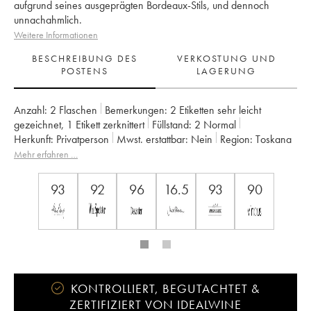
aufgrund seines ausgeprägten Bordeaux-Stils, und dennoch
unnachahmlich.
Weitere Informationen
BESCHREIBUNG DES
VERKOSTUNG UND
POSTENS
LAGERUNG
Anzahl:
2 Flaschen
Bemerkungen:
2 Etiketten sehr leicht
gezeichnet
,
1 Etikett zerknittert
Füllstand:
2
Normal
Herkunft:
privatperson
Mwst. erstattbar:
nein
Region:
Toskana
Appellation:
Bolgheri
Klassifizierung:
DOC
Mehr erfahren …
Eigentümer:
Tenuta San Guido
93
92
96
16.5
93
90
KONTROLLIERT, BEGUTACHTET &
ZERTIFIZIERT VON IDEALWINE