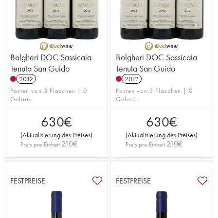
Bolgheri DOC Sassicaia
Bolgheri DOC Sassicaia
Tenuta San Guido
Tenuta San Guido
2012
2012
Posten von 3 Flaschen | 0
Posten von 3 Flaschen | 0
Gebote
Gebote
630
€
630
€
(
Aktualisierung des Preises
)
(
Aktualisierung des Preises
)
210
€
210
€
Preis pro Einheit
Preis pro Einheit
FESTPREISE
FESTPREISE