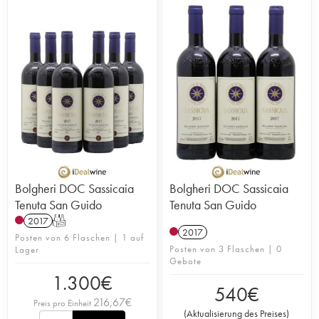
Bolgheri DOC Sassicaia
Bolgheri DOC Sassicaia
Tenuta San Guido
Tenuta San Guido
2017
T
2017
Posten von 6 Flaschen | 1 auf
Posten von 3 Flaschen | 0
Lager
Gebote
1.300
€
540
€
216,67
€
Preis pro Einheit
(
Aktualisierung des Preises
)