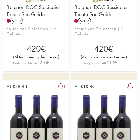
Bolgheri DOC Sassicaia
Bolgheri DOC Sassicaia
Tenuta San Guido
Tenuta San Guido
2012
2012
Posten von 2 Flaschen | 0
Posten von 2 Flaschen | 0
Gebote
Gebote
420
€
420
€
(
Aktualisierung des Preises
)
(
Aktualisierung des Preises
)
210
€
210
€
Preis pro Einheit
Preis pro Einheit
AUKTION
AUKTION
1