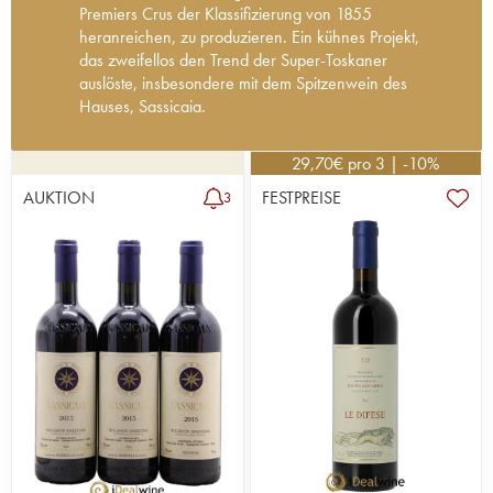
Premiers Crus der Klassifizierung von 1855
heranreichen, zu produzieren. Ein kühnes Projekt,
das zweifellos den Trend der Super-Toskaner
auslöste, insbesondere mit dem Spitzenwein des
Hauses, Sassicaia.
Neben Ornellaia wurde Sassicaia („steiniger Ort“
auf Italienisch) einer der ersten „Super-Toskaner“,
29,70
€
pro 3 | -10%
der das Licht der Welt erblickte. Diese großen
AUKTION
FESTPREISE
3
Weine werden größtenteils aus französischen
Rebsorten erzeugt, aber auf ganz andere Weise
als in Frankreich ausgearbeitet. Diese Initiative, die
Ende der 1960er Jahre weit verbreitet war,
markierte den Beginn einer neuen Generation
großer italienischer Weine. Die eigentliche
Geschichte von Sassicaia lässt sich allerdings
noch weiter zurückverfolgen. Mitte der 1940er
Jahre beschloss der Marquis Mario Incisa della
Rochetta, Eigentümer von Tenuta San Guido,
französische Rebsorten zu importieren (Cabernet
Franc und Cabernet Sauvignon), und zwar
Originalstecklinge des Château Lafite-Rothschild.