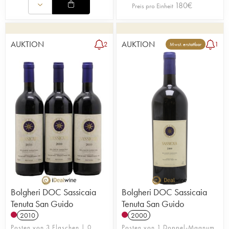
180
€
Preis pro Einheit
AUKTION
AUKTION
2
1
Mwst. erstattbar
Bolgheri DOC Sassicaia
Bolgheri DOC Sassicaia
Tenuta San Guido
Tenuta San Guido
2010
2000
Posten von 3 Flaschen | 0
Posten von 1 Doppel-Magnum