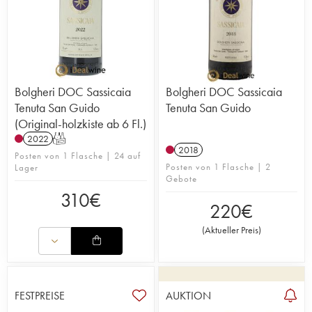
Bolgheri DOC Sassicaia
Bolgheri DOC Sassicaia
Tenuta San Guido
Tenuta San Guido
(Original-holzkiste ab 6 Fl.)
2022
T
2018
Posten von 1 Flasche | 24 auf
Posten von 1 Flasche | 2
Lager
Gebote
310
€
220
€
(
Aktueller Preis
)
FESTPREISE
AUKTION