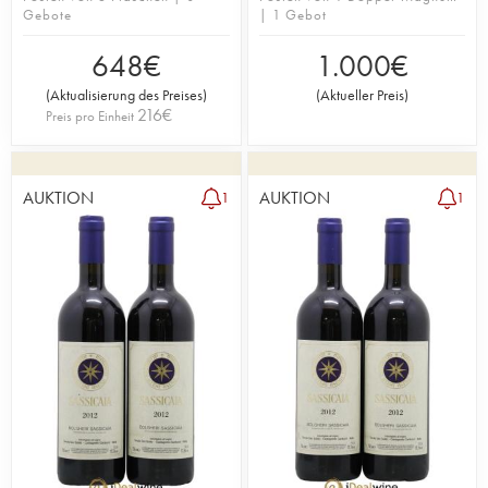
Gebote
| 1 Gebot
648
€
1.000
€
(
Aktualisierung des Preises
)
(
Aktueller Preis
)
216
€
Preis pro Einheit
AUKTION
AUKTION
1
1