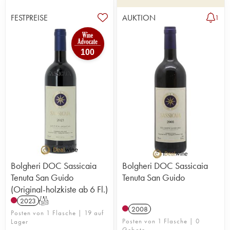
FESTPREISE
AUKTION
1
100
Bolgheri DOC Sassicaia
Bolgheri DOC Sassicaia
Tenuta San Guido
Tenuta San Guido
(Original-holzkiste ab 6 Fl.)
2023
T
2008
Posten von 1 Flasche | 19 auf
Posten von 1 Flasche | 0
Lager
Gebote