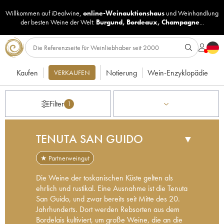
Willkommen auf iDealwine,
online-Weinauktionshaus
und
Weinhandlung
der besten Weine der Welt:
Burgund
,
Bordeaux
,
Champagne
...
Kaufen
Notierung
Wein-Enzyklopädie
VERKAUFEN
Filter
1
TENUTA SAN GUIDO
▼
★ Partnerweingut
Die Weine der toskanischen Küste gelten als
ehrlich und rustikal. Eine Ausnahme ist die Tenuta
San Guido, und zwar bereits seit Mitte des 20.
Jahrhunderts. Dort werden Rebsorten aus dem
Bordelais kultiviert, um große Weine, die an die