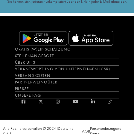
Sie können sich jederzeit unkompliziert über den Link in jeder E-Mail abmelden.
GRATIS (W)EINSCHÄTZUNG
STELLENANGEBOTE
ÜBER UNS
VERANTWORTUNG VON UNTERNEHMEN (CSR)
VERSANDKOSTEN
PARTNERWEINGÜTER
PRESSE
UNSERE FAQ
Alle Rechte vorbehalten © 2024 iDealwine
Personenbezogene
AGB
S.A.S.
Daten