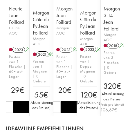
Fleurie
Morgon
Morgon
Morgon
Morgon
Jean
Jean
3.14
Côte du
Côte du
Foillard
Foillard
Jean
Py Jean
Py Jean
Fleurie
Morgon
Foillard
Foillard
Foillard
AOC
AOC
Morgon
Morgon
Morgon
AOC
AOC
AOC
2018
A
2023
A
K
2023
A
K
2023
A
K
Posten
2021
A
K
Posten
Posten
Posten
von 3
Posten
von 1
von 1
von 1
Flaschen
von 1
Doppel-
Flasche |
Flasche |
| 0
Magnum
Magnum
60+ auf
60+ auf
Gebote
| 0
| 0
Lager
Lager
Gebote
Gebote
320
€
29
€
20
€
55
€
120
€
(
Aktualisierung
des Preises
)
(
Aktualisierung
(
Aktualisierung
Preis pro Einheit
des Preises
)
des Preises
)
106,67
€
IDEAWLINE EMPFIEHLT IHNEN