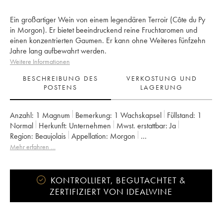
Ein großartiger Wein von einem legendären Terroir (Côte du Py
in Morgon). Er bietet beeindruckend reine Fruchtaromen und
einen konzentrierten Gaumen. Er kann ohne Weiteres fünfzehn
Jahre lang aufbewahrt werden.
Weitere Informationen
BESCHREIBUNG DES
VERKOSTUNG UND
POSTENS
LAGERUNG
Anzahl:
1 Magnum
Bemerkung:
1 Wachskapsel
Füllstand:
1
Normal
Herkunft:
unternehmen
Mwst. erstattbar:
ja
Region:
Beaujolais
Appellation:
Morgon
Eigentümer:
Jean Foillard
Mehr erfahren …
KONTROLLIERT, BEGUTACHTET &
ZERTIFIZIERT VON IDEALWINE