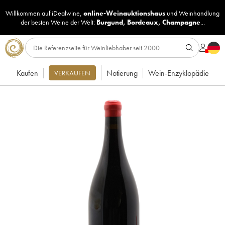
Willkommen auf iDealwine,
online-Weinauktionshaus
und
Weinhandlung
der besten Weine der Welt:
Burgund
,
Bordeaux
,
Champagne
...
Kaufen
Notierung
Wein-Enzyklopädie
VERKAUFEN