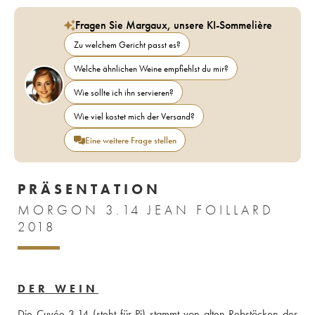
Fragen Sie Margaux, unsere KI-Sommelière
Zu welchem Gericht passt es?
Welche ähnlichen Weine empfiehlst du mir?
Wie sollte ich ihn servieren?
Wie viel kostet mich der Versand?
Eine weitere Frage stellen
PRÄSENTATION
MORGON 3.14 JEAN FOILLARD
2018
DER WEIN
Die Cuvée 3.14 (steht für Pi) stammt von alten Rebstöcken der 