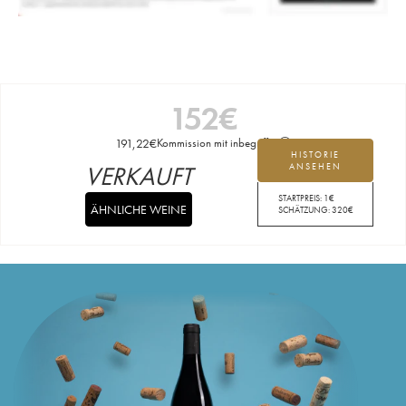
152
€
191,22
€
Kommission mit inbegriffen
HISTORIE
VERKAUFT
ANSEHEN
STARTPREIS:
1
€
ÄHNLICHE WEINE
SCHÄTZUNG:
320
€