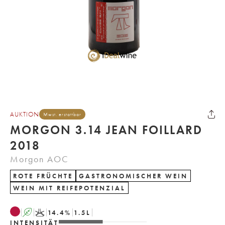
AUKTION
Mwst. erstattbar
MORGON 3.14 JEAN FOILLARD
2018
Morgon AOC
ROTE FRÜCHTE
GASTRONOMISCHER WEIN
WEIN MIT REIFEPOTENZIAL
A
K
14.4
%
1.5
L
INTENSITÄT