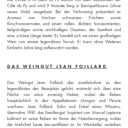
Côte du Py und wird 9 Monate lang in Barriquefässern (ohne 
neues Holz) ausgebaut. Bei der Verkostung präsentiert er 
Aromen von frischen schwarzen Früchten sowie 
Kirschwassernoten und einen vollen, dichten, konzentrierten, 
tiefgründigen sowie reichhaltigen Gaumen, der Samtheit und 
eine schöne Länge bietet. Es handelt sich um einen großartigen 
Wein von einem legendären Terroir. Er kann ohne Weiteres 
fünfzehn Jahre lang aufbewahrt werden. 
DAS WEINGUT JEAN FOILLARD
Das Weingut Jean Foillard, das zweifelsohne zu den 
legendärsten des Beaujolais gehört, erstreckt sich über eine 
Fläche von etwa zwanzig Hektar, wobei die Reben 
hauptsächlich in den Appellationen Morgon und Fleurie 
wachsen. Jean Foillard, Sohn und Enkel eines Winzers, 
übernahm 1981 das Familiengut. Inspiriert von Marcel Lapierre 
kultiviert er seine Reben im Sinne der Naturbewegung, wobei 
die Mehrheit heute bio-zertifiziert ist. Im Weinkeller verleihen 