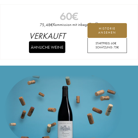
60
€
75,48
€
Kommission mit inbegriffen
HISTORIE
VERKAUFT
ANSEHEN
STARTPREIS:
60
€
ÄHNLICHE WEINE
SCHÄTZUNG:
75
€