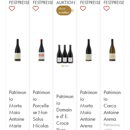
FESTPREISE
FESTPREISE
AUKTION
FESTPREISE
FESTPREISE
Mwst.
erstattbar
Patrimon
Patrimon
Patrimon
Patrimon
Patrimon
io
io
io
io
io
Morta
Porcelle
Morta
Carco
Domain
Maio
se Non
Maio
Antoine
e d' E.
Antoine
Solus
Antoine
Arena
Croce
Marie
Nicolas
Arena
Patrimonio
Yves
AOC