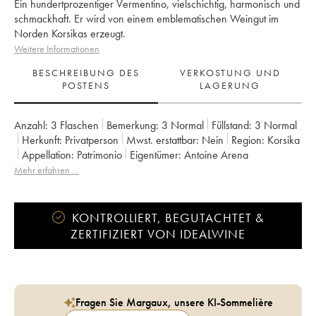
Ein hundertprozentiger Vermentino, vielschichtig, harmonisch und
schmackhaft. Er wird von einem emblematischen Weingut im
Norden Korsikas erzeugt.
Weitere Informationen
BESCHREIBUNG DES
VERKOSTUNG UND
POSTENS
LAGERUNG
Anzahl:
3 Flaschen
Bemerkung:
3 Normal
Füllstand:
3
Normal
Herkunft:
privatperson
Mwst. erstattbar:
nein
Region:
Korsika
Appellation:
Patrimonio
Eigentümer:
Antoine Arena
Mehr erfahren …
KONTROLLIERT, BEGUTACHTET &
ZERTIFIZIERT VON IDEALWINE
Fragen Sie Margaux, unsere KI-Sommelière