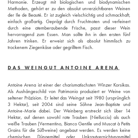
Harmonie. Erzeugt mit biologischen und biodynamischen 
Methoden, gehört er zu den absolut unverzichtbaren Weinen 
der Ile de Beauté. Er ist zugleich vielschichtig und schmackhaft, 
einfach großartig. Geprägt durch Fruchtnoten und verfeinert 
durch eine atemberaubende Frische, passt dieser Wein 
hervorragend zum Essen. Man sollte ihn in den ersten fünf 
Jahren trinken. Er erweist sich als absolut himmlisch zu 
trockenem Ziegenkäse oder gegrilltem Fisch.
DAS WEINGUT ANTOINE ARENA
Antoine Arena ist einer der charismatischsten Winzer Korsikas. 
Als Aushängeschild von Patrimonio produziert er Weine von 
seltener Präzision. Er leitet das Weingut seit 1980 (ursprünglich 
3 Hektar), seit 2004 sind seine Söhne Jean-Baptiste und 
Antoine-Marie dabei. Der Weinberg erstreckt sich über 14 
Hektar, auf denen sowohl rote Trauben (Niellucciu) als auch 
weiße Trauben (Vermentino, Bianco Gentile und Muscat à Petits 
Grains für die Süßweine) angebaut werden. Es werden keine 
chemischen Düngemittel oder Unkrautvernichtungsmittel 