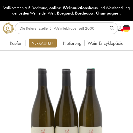
Willkommen auf iDealwine,
online-Weinauktionshaus
und
Weinhandlung
der besten Weine der Welt:
Burgund
,
Bordeaux
,
Champagne
...
Kaufen
Notierung
Wein-Enzyklopädie
VERKAUFEN