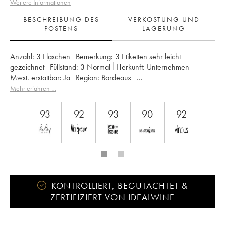
Weitere Informationen
BESCHREIBUNG DES
VERKOSTUNG UND
POSTENS
LAGERUNG
Anzahl:
3 Flaschen
Bemerkung:
3 Etiketten sehr leicht
gezeichnet
Füllstand:
3
Normal
Herkunft:
unternehmen
Mwst. erstattbar:
ja
Region:
Bordeaux
Appellation:
Castillon Côtes de Bordeaux
Mehr erfahren …
Eigentümer:
Vignobles Comtes Von Neipperg
93
92
93
90
92
KONTROLLIERT, BEGUTACHTET &
ZERTIFIZIERT VON IDEALWINE