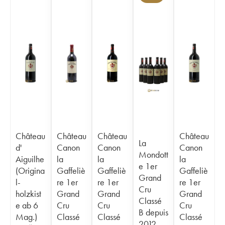
Château
Château
Château
Château
La
d'
Canon
Canon
Canon
Mondott
Aiguilhe
la
la
la
e 1er
(Origina
Gaffeliè
Gaffeliè
Gaffeliè
Grand
l-
re 1er
re 1er
re 1er
Cru
holzkist
Grand
Grand
Grand
Classé
e ab 6
Cru
Cru
Cru
B depuis
Mag.)
Classé
Classé
Classé
2012