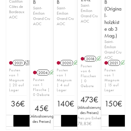
Castillon
B
B
B
Saint-
Côtes de
Saint-
Saint-
(Origina
Émilion
Bordeaux
Émilion
Émilion
l-
Grand Cru
AOC
Grand Cru
Grand Cru
AOC
holzkist
AOC
AOC
e ab 3
Mag.)
Saint-
Émilion
Grand Cru
AOC
2018
A
T
2021
T
2020
A
2021
A
Posten
Posten
Posten
Posten
von 6
2004
A
von 1
von 1
von 1
Flaschen
Posten
Magnum
Magnum
Magnum
| 0
von 1
| 20 auf
| 4 auf
| 15 auf
Gebote
Flasche |
Lager
Lager
Lager
0 Gebote
473
€
36
€
140
€
150
€
45
€
(
Aktualisierung
des Preises
)
(
Aktualisierung
Preis pro Einheit
des Preises
)
78,83
€