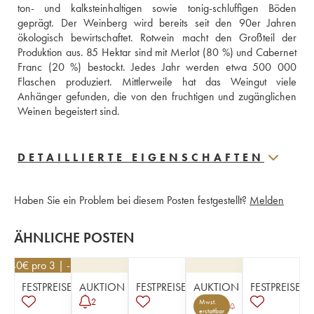
ton- und kalksteinhaltigen sowie tonig-schluffigen Böden 
geprägt. Der Weinberg wird bereits seit den 90er Jahren 
ökologisch bewirtschaftet. Rotwein macht den Großteil der 
Produktion aus. 85 Hektar sind mit Merlot (80 %) und Cabernet 
Franc (20 %) bestockt. Jedes Jahr werden etwa 500 000 
Flaschen produziert. Mittlerweile hat das Weingut viele 
Anhänger gefunden, die von den fruchtigen und zugänglichen 
Weinen begeistert sind.
DETAILLIERTE EIGENSCHAFTEN
Haben Sie ein Problem bei diesem Posten festgestellt?
Melden
ÄHNLICHE POSTEN
32,40
€
pro 3 | -10%
FESTPREISE
AUKTION
FESTPREISE
AUKTION
FESTPREISE
2
Mwst.
erstattbar