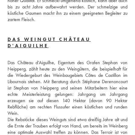
hoher Qualität. Er schmeckt umgehend köstlich, kann aber auch 
bis zu acht Jahre aufbewahrt werden. Der schmelzige und 
köstliche Gaumen macht ihn zu einem geeigneten Begleiter zu 
zartem Fleisch.
DAS WEINGUT CHÂTEAU
D'AIGUILHE
Das Château d‘Aiguilhe, Eigentum des Grafen Stephan von 
Neipperg, zählt heute zu den Weingütern, die beispielhaft für 
die Wiedergeburt des Weinbaugebiets Côtes de Castillon im 
Libournais stehen. Mit Beratung durch Stéphane Derenoncourt 
ist Stephan von Neipperg und seinen Mitarbeitern hier eine 
echte Meisterleistung gelungen: Jahrgang um Jahrgang 
erzeugen sie auf diesen 140 Hektar (davon 90 Hektar 
Rebfläche) am rechten Flussufer einen köstlichen und runden 
Wein.
Die Rebstöcke dieses Weinguts sind etwa dreißig Jahre alt und 
die Ernte der Trauben erfolgt von Hand, um bereits im Weinberg 
eine optimale Auswahl treffen zu können. Das Terroir ist von 