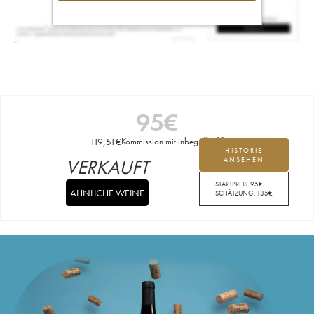
95
€
119,51
€
Kommission mit inbegriffen
HISTORIE
VERKAUFT
ANSEHEN
STARTPREIS:
95
€
ÄHNLICHE WEINE
SCHÄTZUNG:
135
€