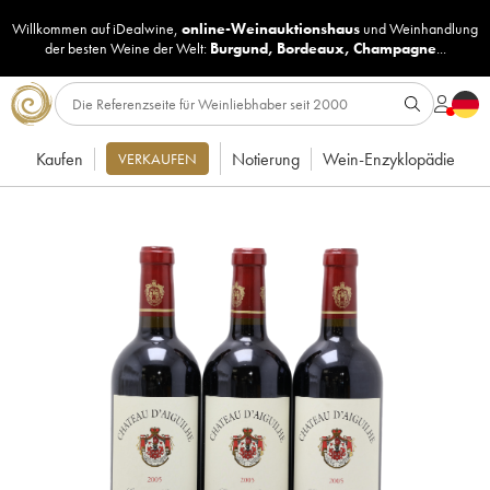
Willkommen auf iDealwine,
online-Weinauktionshaus
und
Weinhandlung
der besten Weine der Welt:
Burgund
,
Bordeaux
,
Champagne
...
Kaufen
Notierung
Wein-Enzyklopädie
VERKAUFEN