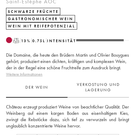
Saint-Estèphe AOC
SCHWARZE FRÜCHTE
GASTRONOMISCHER WEIN
WEIN MIT REIFEPOTENZIAL
T
13
%
0.75
L
INTENSITÄT
Die Domaine, die heute den Brüdern Martin und Olivier Bouygues
gehört, produziert einen dichten, kräftigen und komplexen Wein,
der in der Regel eine schöne Fruchtreife zum Ausdruck bringt.
Weitere Informationen
VERKOSTUNG UND
DER WEIN
LAGERUNG
Château erzeugt produziert Weine von beachtlicher Qualität. Der 
Weinberg auf einem kargen Boden aus eisenhaltigem Kies, 
zwingt die Rebstöcke dazu, sich tief zu verwurzeln und bringt 
unglaublich konzentrierte Weine hervor.