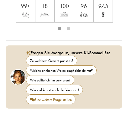
99+
18
100
96
97.5
Fragen Sie Margaux, unsere KI-Sommelière
Zu welchem Gericht passt es?
Welche ähnlichen Weine empfiehlst du mir?
Wie sollte ich ihn servieren?
Wie viel kostet mich der Versand?
Eine weitere Frage stellen