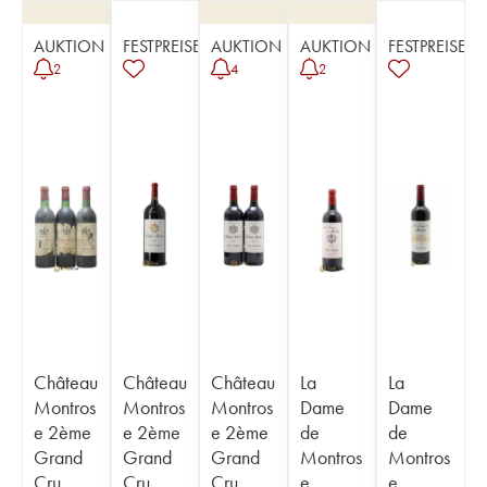
AUKTION
FESTPREISE
AUKTION
AUKTION
FESTPREISE
2
4
2
Château
Château
Château
La
La
Montros
Montros
Montros
Dame
Dame
e 2ème
e 2ème
e 2ème
de
de
Grand
Grand
Grand
Montros
Montros
Cru
Cru
Cru
e
e