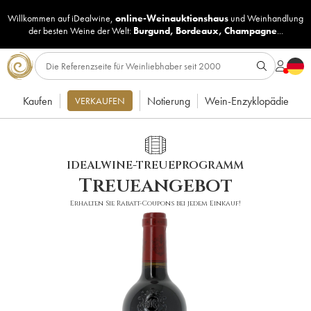
Willkommen auf iDealwine,
online-Weinauktionshaus
und
Weinhandlung
der besten Weine der Welt:
Burgund
,
Bordeaux
,
Champagne
...
Kaufen
Notierung
Wein-Enzyklopädie
VERKAUFEN
IDEALWINE-TREUEPROGRAMM
Treueangebot
Erhalten Sie Rabatt-Coupons bei jedem Einkauf!