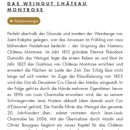
DAS WEINGUT CHÂTEAU
MONTROSE
★ Partnerweingut
Perfekt oberhalb der Gironde und inmitten der Weinberge von 
Saint-Estèphe gelegen, war das Anwesen im Frühling von rosa 
blühendem Heidekraut bedeckt – der Ursprung des Namens 
Château Montrose. Im Jahr 1815 gründete Etienne Théodore 
Dumoulin das Weingut, legte die ersten Reben an und lässt im 
Jahr 1825 das Gutshaus von Château Montrose errichten und 
erweitert die Flächen im Laufe der Zeit. Der Erfolg lässt nicht 
lange auf sich warten: Im Zuge der Klassifizierung von 1855 
wird das Gut als Deuxième Cru Classé des Médoc eingestuft. In 
der Folge geht es durch die Hände mehrerer Eigentümer, bevor 
es 1896 von Louis Charmolüe erworben wird, der es seinem 
Schwiegervater Jean Hostein abkauft (dem damals auch Cos 
d‘Estournel gehört). Die Familie führte das Weingut das gesamte 
20. Jahrhundert über, zuletzt vertreten durch Jean-Louis 
Charmolüe bis 2006. Mit der Übernahme durch Martin und 
Olivier Bouygues beginnt ein neues Kapitel für das Château 