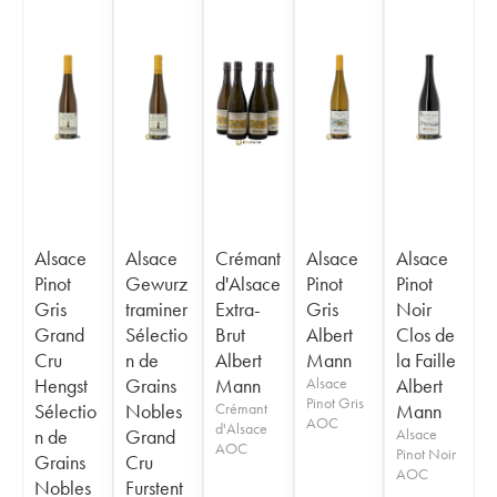
Alsace
Alsace
Crémant
Alsace
Alsace
Pinot
Gewurz
d'Alsace
Pinot
Pinot
Gris
traminer
Extra-
Gris
Noir
Grand
Sélectio
Brut
Albert
Clos de
Cru
n de
Albert
Mann
la Faille
Hengst
Grains
Mann
Alsace
Albert
Pinot Gris
Sélectio
Nobles
Crémant
Mann
AOC
d'Alsace
n de
Grand
Alsace
AOC
Pinot Noir
Grains
Cru
AOC
Nobles
Furstent