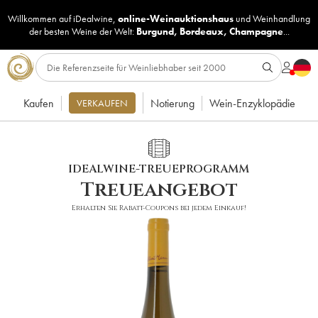
Willkommen auf iDealwine,
online-Weinauktionshaus
und
Weinhandlung
der besten Weine der Welt:
Burgund
,
Bordeaux
,
Champagne
...
Kaufen
Notierung
Wein-Enzyklopädie
VERKAUFEN
IDEALWINE-TREUEPROGRAMM
Treueangebot
Erhalten Sie Rabatt-Coupons bei jedem Einkauf!