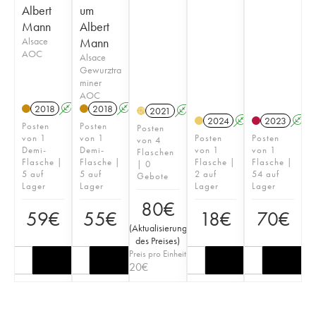
Albert
um
Mann
Albert
Alsace
Mann
AOC
Alsace
Gewurztra
miner
AOC
2018
A
2018
A
2021
A
H
2024
A
2023
A
Posten
Posten
Posten
von 1
von 1
Posten
Posten
von 4
Demi-
Demi-
von 1
von 1
Flaschen
Flasche |
Flasche |
Flasche |
Flasche |
| 0
5 auf
5 auf
2 auf
54 auf
Gebote
Lager
Lager
Lager
Lager
80
€
59
€
55
€
18
€
70
€
(
Aktualisierung
des Preises
)
Preis pro Einheit
20
€