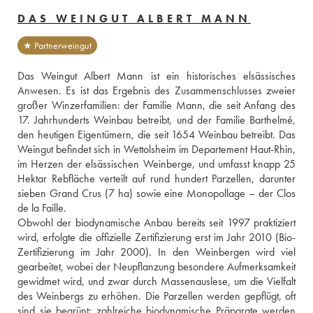
DAS WEINGUT ALBERT MANN
★ Partnerweingut
Das Weingut Albert Mann ist ein historisches elsässisches 
Anwesen. Es ist das Ergebnis des Zusammenschlusses zweier 
großer Winzerfamilien: der Familie Mann, die seit Anfang des 
17. Jahrhunderts Weinbau betreibt, und der Familie Barthelmé, 
den heutigen Eigentümern, die seit 1654 Weinbau betreibt. Das 
Weingut befindet sich in Wettolsheim im Departement Haut-Rhin, 
im Herzen der elsässischen Weinberge, und umfasst knapp 25 
Hektar Rebfläche verteilt auf rund hundert Parzellen, darunter 
sieben Grand Crus (7 ha) sowie eine Monopollage – der Clos 
de la Faille.
Obwohl der biodynamische Anbau bereits seit 1997 praktiziert 
wird, erfolgte die offizielle Zertifizierung erst im Jahr 2010 (Bio-
Zertifizierung im Jahr 2000). In den Weinbergen wird viel 
gearbeitet, wobei der Neupflanzung besondere Aufmerksamkeit 
gewidmet wird, und zwar durch Massenauslese, um die Vielfalt 
des Weinbergs zu erhöhen. Die Parzellen werden gepflügt, oft 
sind sie begrünt; zahlreiche biodynamische Präparate werden 