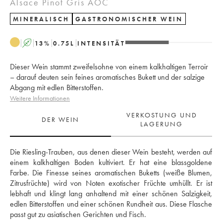
Alsace Pinot Gris AOC
MINERALISCH
GASTRONOMISCHER WEIN
A
13
%
0.75
L
INTENSITÄT
Dieser Wein stammt zweifelsohne von einem kalkhaltigen Terroir
– darauf deuten sein feines aromatisches Bukett und der salzige
Abgang mit edlen Bitterstoffen.
Weitere Informationen
VERKOSTUNG UND
DER WEIN
LAGERUNG
Die Riesling-Trauben, aus denen dieser Wein besteht, werden auf 
einem kalkhaltigen Boden kultiviert. Er hat eine blassgoldene 
Farbe. Die Finesse seines aromatischen Buketts (weiße Blumen, 
Zitrusfrüchte) wird von Noten exotischer Früchte umhüllt. Er ist 
lebhaft und klingt lang anhaltend mit einer schönen Salzigkeit, 
edlen Bitterstoffen und einer schönen Rundheit aus. Diese Flasche 
passt gut zu asiatischen Gerichten und Fisch.