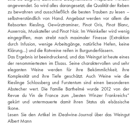
angewendet. So wird alles darangesetzt, die Qualität der Reben 
zu bewahren und ausschließlich die besten Trauben zu lesen – 
selbstverständlich von Hand. Angebaut werden vor allem die 
Rebsorten Riesling, Gewürztraminer, Pinot Gris, Pinot Blanc, 
Auxerrois, Muskateller und Pinot Noir. Im Weinkeller wird wenig 
eingegriffen, man strebt nach maximaler Finesse (Extraktion 
durch Infusion, wenige Arbeitsgänge, natürliche Hefen, keine 
Klärung...) und die Rotweine reifen in Burgunderfässern.
Das Ergebnis ist beeindruckend, und das Weingut ist heute eines 
der renommiertesten im Elsass. Seine charaktervollen und sehr 
eleganten Weine werden für ihre Bekömmlichkeit, ihre 
Komplexität und ihre Tiefe geschätzt. Auch Weine wie die 
Rieslinge Schlossberg und Furstentum sind einen besonderen 
Abstecher wert. Die Familie Barthelmé wurde 2012 von der 
Revue du Vin de France zum „besten Winzer Frankreichs“ 
gekürt und untermauerte damit ihren Status als elsässische 
Ikone.
Lesen Sie den Artikel im iDealwine-Journal über das Weingut 
Albert Mann