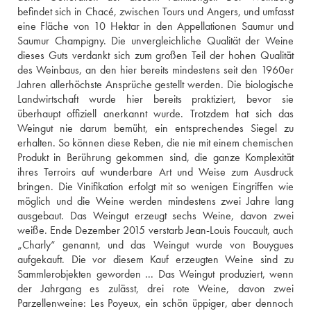
befindet sich in Chacé, zwischen Tours und Angers, und umfasst 
eine Fläche von 10 Hektar in den Appellationen Saumur und 
Saumur Champigny. Die unvergleichliche Qualität der Weine 
dieses Guts verdankt sich zum großen Teil der hohen Qualität 
des Weinbaus, an den hier bereits mindestens seit den 1960er 
Jahren allerhöchste Ansprüche gestellt werden. Die biologische 
Landwirtschaft wurde hier bereits praktiziert, bevor sie 
überhaupt offiziell anerkannt wurde. Trotzdem hat sich das 
Weingut nie darum bemüht, ein entsprechendes Siegel zu 
erhalten. So können diese Reben, die nie mit einem chemischen 
Produkt in Berührung gekommen sind, die ganze Komplexität 
ihres Terroirs auf wunderbare Art und Weise zum Ausdruck 
bringen. Die Vinifikation erfolgt mit so wenigen Eingriffen wie 
möglich und die Weine werden mindestens zwei Jahre lang 
ausgebaut. Das Weingut erzeugt sechs Weine, davon zwei 
weiße. Ende Dezember 2015 verstarb Jean-Louis Foucault, auch 
„Charly“ genannt, und das Weingut wurde von Bouygues 
aufgekauft. Die vor diesem Kauf erzeugten Weine sind zu 
Sammlerobjekten geworden ... Das Weingut produziert, wenn 
der Jahrgang es zulässt, drei rote Weine, davon zwei 
Parzellenweine: Les Poyeux, ein schön üppiger, aber dennoch 