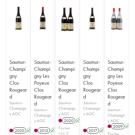
Saumur-
Saumur-
Saumur-
Saumur-
Saumur-
Champi
Champi
Champi
Champi
Champi
gny
gny Les
gny
gny
gny Les
Clos
Poyeux
Clos
Clos
Poyeux
Rougear
Clos
Rougear
Rougear
Clos
d
Rougear
d
d
Rougear
Saumur-
d
Saumur-
Saumur-
d
Champign
Champign
Champign
Saumur-
Saumur-
y AOC
y AOC
y AOC
Champign
Champign
y AOC
y AOC
2020
A
2009
A
Posten
2020
A
2015
A
2017
A
von 2
Posten