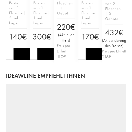
Posten
Posten
Posten
Flaschen
von 2
von 1
von 1
von 1
| 1
Flaschen
Flasche |
Flasche |
Flasche |
Gebot
| 0
2 auf
1 auf
1 auf
Gebote
Lager
Lager
Lager
220
€
432
€
140
€
300
€
170
€
(
Aktueller
Preis
)
(
Aktualisierung
Preis pro
des Preises
)
Einheit
Preis pro Einheit
110
€
216
€
IDEAWLINE EMPFIEHLT IHNEN