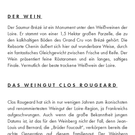
DER WEIN
Der Saumur-Brézé ist ein Monument unter den Weißweinen der 
Loire. Er stammt von einer 1,5 Hektar großen Parzelle, die zu 
den kalkhaltigen Böden des Grand Cru von Brézé gehört. Die 
Rebsorte Chenin äußert sich hier auf wunderbare Weise, durch 
ein fantastisches Gleichgewicht zwischen Frische und Reife. Der 
Wein präsentiert feine Röstaromen und ein langes, saftiges 
Finale. Vermutlich der beste trockene Weißwein der Loire.
DAS WEINGUT CLOS ROUGEARD
Clos Rougeard hat sich in nur wenigen Jahren zum ikonischsten 
und renommiertesten Weingut der Loire-Region, ja Frankreichs 
aufgeschwungen. Auch wenn die große Bekanntheit jungen 
Datums ist, ist das für den Weinberg nicht der Fall, denn Jean-
Louis und Bernard, die „Brüder Foucault“, verkörpern bereits die 
achte Generation auf diesem Familiengut. Der Weinberg 