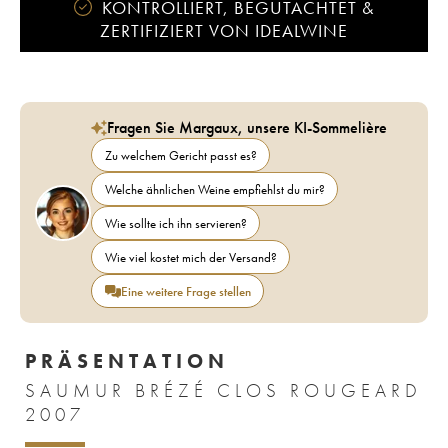
KONTROLLIERT, BEGUTACHTET &
ZERTIFIZIERT VON IDEALWINE
Fragen Sie Margaux, unsere KI-Sommelière
Zu welchem Gericht passt es?
Welche ähnlichen Weine empfiehlst du mir?
Wie sollte ich ihn servieren?
Wie viel kostet mich der Versand?
Eine weitere Frage stellen
PRÄSENTATION
SAUMUR BRÉZÉ CLOS ROUGEARD
2007