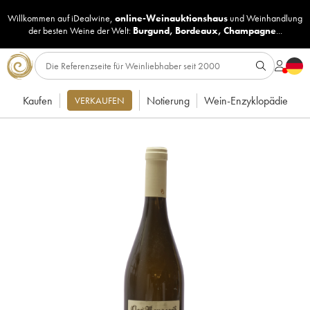
Willkommen auf iDealwine,
online-Weinauktionshaus
und
Weinhandlung
der besten Weine der Welt:
Burgund
,
Bordeaux
,
Champagne
...
Kaufen
Notierung
Wein-Enzyklopädie
VERKAUFEN