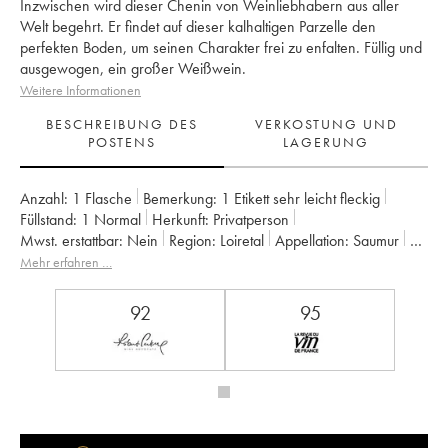
Inzwischen wird dieser Chenin von Weinliebhabern aus aller
Welt begehrt. Er findet auf dieser kalhaltigen Parzelle den
perfekten Boden, um seinen Charakter frei zu enfalten. Füllig und
ausgewogen, ein großer Weißwein.
Weitere Informationen
BESCHREIBUNG DES
VERKOSTUNG UND
POSTENS
LAGERUNG
Anzahl:
1 Flasche
Bemerkung:
1 Etikett sehr leicht fleckig
Füllstand:
1
Normal
Herkunft:
privatperson
Mwst. erstattbar:
nein
Region:
Loiretal
Appellation:
Saumur
Eigentümer:
Clos Rougeard
Mehr erfahren …
92
95