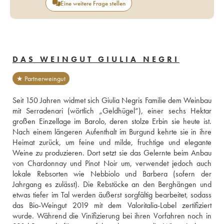
Eine weitere Frage stellen
DAS WEINGUT GIULIA NEGRI
★ Partnerweingut
Seit 150 Jahren widmet sich Giulia Negris Familie dem Weinbau 
mit Serradenari (wörtlich „Geldhügel“), einer sechs Hektar 
großen Einzellage im Barolo, deren stolze Erbin sie heute ist. 
Nach einem längeren Aufenthalt im Burgund kehrte sie in ihre 
Heimat zurück, um feine und milde, fruchtige und elegante 
Weine zu produzieren. Dort setzt sie das Gelernte beim Anbau 
von Chardonnay und Pinot Noir um, verwendet jedoch auch 
lokale Rebsorten wie Nebbiolo und Barbera (sofern der 
Jahrgang es zulässt). Die Rebstöcke an den Berghängen und 
etwas tiefer im Tal werden äußerst sorgfältig bearbeitet, sodass 
das Bio-Weingut 2019 mit dem Valoritalia-Label zertifiziert 
wurde. Während die Vinifizierung bei ihren Vorfahren noch in 