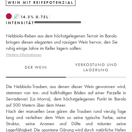
WEIN MIT REIFEPOTENZIAL
A
14.5
%
0.75
L
INTENSITÄT
Nebbiolo-Reben aus dem höchstgelegenen Terroir im Barolo
bringen diesen eleganten und rassigen Wein hervor, den Sie
ruhig einige Jahre im Keller lagern sollten.
Weitere Informationen
VERKOSTUNG UND
DER WEIN
LAGERUNG
Die Nebbiolo-Trauben, aus denen dieser Wein gewonnen wird, 
stammen von ton- und kalkhaltigen Böden auf einer Parzelle in 
Serradenari (La Morra), dem höchstgelegenen Punkt im Barolo 
auf 500 Metern über dem Meer.
Nach der manuellen Lese gären die Trauben rund vierzig Tage 
lang und verleihen dem Wein so seine typische Farbe, seine 
Struktur, seine Aromen und Düfte und mitunter seine 
Lagerfähigkeit. Die spontane Gärung wird durch natürliche Hefen 