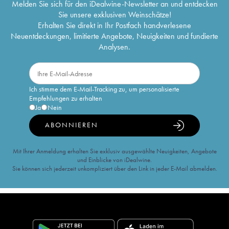
Melden Sie sich für den iDealwine-Newsletter an und entdecken
Sie unsere exklusiven Weinschätze!
Erhalten Sie direkt in Ihr Postfach handverlesene
Neuentdeckungen, limitierte Angebote, Neuigkeiten und fundierte
Analysen.
Ich stimme dem E-Mail-Tracking zu, um personalisierte
Empfehlungen zu erhalten
Ja
Nein
ABONNIEREN
Mit Ihrer Anmeldung erhalten Sie exklusiv ausgewählte Neuigkeiten, Angebote
und Einblicke von iDealwine.
Sie können sich jederzeit unkompliziert über den Link in jeder E-Mail abmelden.