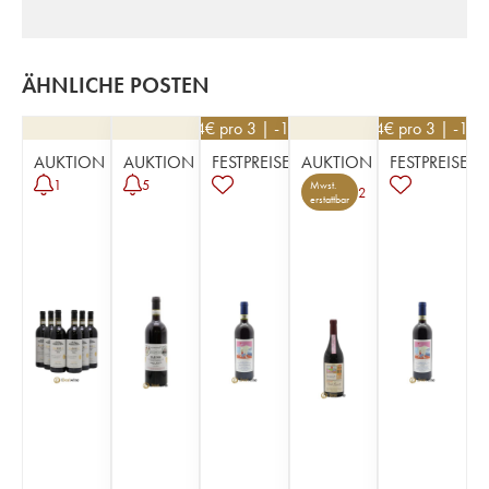
ÄHNLICHE POSTEN
234
€
pro 3 | -10%
234
€
pro 3 | -10%
AUKTION
AUKTION
FESTPREISE
AUKTION
FESTPREISE
1
5
Mwst.
2
erstattbar