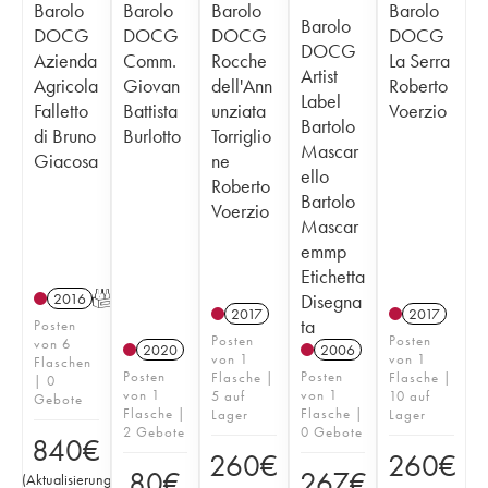
Barolo
Barolo
Barolo
Barolo
Barolo
DOCG
DOCG
DOCG
DOCG
DOCG
Azienda
Comm.
Rocche
La Serra
Artist
Agricola
Giovan
dell'Ann
Roberto
Label
Falletto
Battista
unziata
Voerzio
Bartolo
di Bruno
Burlotto
Torriglio
Mascar
Giacosa
ne
ello
Roberto
Bartolo
Voerzio
Mascar
emmp
Etichetta
Disegna
2016
T
2017
2017
ta
Posten
Posten
Posten
von 6
2020
2006
von 1
von 1
Flaschen
Posten
Posten
Flasche |
Flasche |
| 0
von 1
von 1
5 auf
10 auf
Gebote
Flasche |
Flasche |
Lager
Lager
2 Gebote
0 Gebote
840
€
260
€
260
€
80
€
267
€
(
Aktualisierung