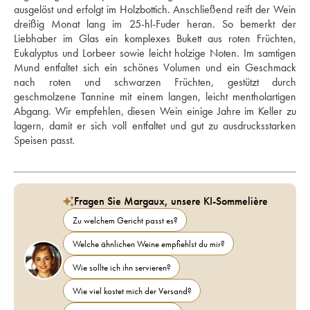
ausgelöst und erfolgt im Holzbottich. Anschließend reift der Wein 
dreißig Monat lang im 25-hl-Fuder heran. So bemerkt der 
Liebhaber im Glas ein komplexes Bukett aus roten Früchten, 
Eukalyptus und Lorbeer sowie leicht holzige Noten. Im samtigen 
Mund entfaltet sich ein schönes Volumen und ein Geschmack 
nach roten und schwarzen Früchten, gestützt durch 
geschmolzene Tannine mit einem langen, leicht mentholartigen 
Abgang. Wir empfehlen, diesen Wein einige Jahre im Keller zu 
lagern, damit er sich voll entfaltet und gut zu ausdrucksstarken 
Speisen passt.
Fragen Sie Margaux, unsere KI-Sommelière
Zu welchem Gericht passt es?
Welche ähnlichen Weine empfiehlst du mir?
Wie sollte ich ihn servieren?
Wie viel kostet mich der Versand?