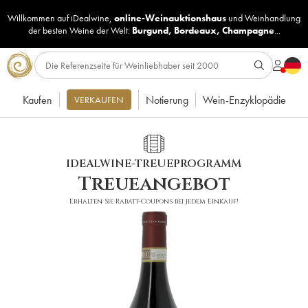
Willkommen auf iDealwine,
online-Weinauktionshaus
und
Weinhandlung
der besten Weine der Welt:
Burgund
,
Bordeaux
,
Champagne
...
Kaufen
Notierung
Wein-Enzyklopädie
VERKAUFEN
IDEALWINE-TREUEPROGRAMM
Treueangebot
Erhalten Sie Rabatt-Coupons bei jedem Einkauf!