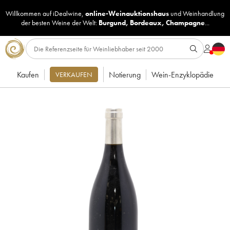
Willkommen auf iDealwine,
online-Weinauktionshaus
und
Weinhandlung
der besten Weine der Welt:
Burgund
,
Bordeaux
,
Champagne
...
Kaufen
Notierung
Wein-Enzyklopädie
VERKAUFEN