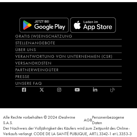
GRATIS (W)EINSCHÄTZUNG
STELLENANGEBOTE
ÜBER UNS
VERANTWORTUNG VON UNTERNEHMEN (CSR)
VERSANDKOSTEN
PARTNERWEINGÜTER
PRESSE
UNSERE FAQ
Alle Rechte vorbehalten © 2024 iDealwine
Personenbezogene
AGB
S.A.S.
Daten
Der Nachweis der Volljährigkeit des Käufers wird zum Zeitpunkt des Online-
Verkaufs verlangt. CODE DE LA SANTÉ PUBLIQUE, ART.L.3342-1 et L.3353-3