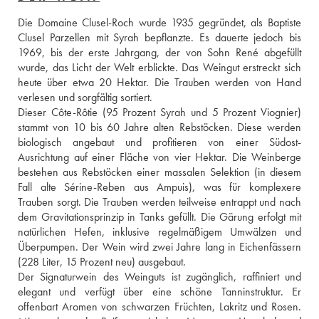
Die Domaine Clusel-Roch wurde 1935 gegründet, als Baptiste 
Clusel Parzellen mit Syrah bepflanzte. Es dauerte jedoch bis 
1969, bis der erste Jahrgang, der von Sohn René abgefüllt 
wurde, das Licht der Welt erblickte. Das Weingut erstreckt sich 
heute über etwa 20 Hektar. Die Trauben werden von Hand 
verlesen und sorgfältig sortiert.
Dieser Côte-Rôtie (95 Prozent Syrah und 5 Prozent Viognier) 
stammt von 10 bis 60 Jahre alten Rebstöcken. Diese werden 
biologisch angebaut und profitieren von einer Südost-
Ausrichtung auf einer Fläche von vier Hektar. Die Weinberge 
bestehen aus Rebstöcken einer massalen Selektion (in diesem 
Fall alte Sérine-Reben aus Ampuis), was für komplexere 
Trauben sorgt. Die Trauben werden teilweise entrappt und nach 
dem Gravitationsprinzip in Tanks gefüllt. Die Gärung erfolgt mit 
natürlichen Hefen, inklusive regelmäßigem Umwälzen und 
Überpumpen. Der Wein wird zwei Jahre lang in Eichenfässern 
(228 Liter, 15 Prozent neu) ausgebaut. 
Der Signaturwein des Weinguts ist zugänglich, raffiniert und 
elegant und verfügt über eine schöne Tanninstruktur. Er 
offenbart Aromen von schwarzen Früchten, Lakritz und Rosen. 