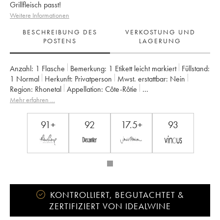
Grillfleisch passt!
Weitere Informationen
BESCHREIBUNG DES
VERKOSTUNG UND
POSTENS
LAGERUNG
Anzahl:
1 Flasche
Bemerkung:
1 Etikett leicht markiert
Füllstand:
1
Normal
Herkunft:
privatperson
Mwst. erstattbar:
nein
Region:
Rhonetal
Appellation:
Côte-Rôtie
Eigentümer:
Clusel-Roch
Mehr erfahren …
91+
92
17.5+
93
KONTROLLIERT, BEGUTACHTET &
ZERTIFIZIERT VON IDEALWINE