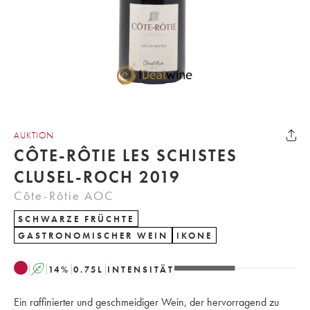
AUKTION
CÔTE-RÔTIE LES SCHISTES
CLUSEL-ROCH 2019
Côte-Rôtie AOC
SCHWARZE FRÜCHTE
GASTRONOMISCHER WEIN
IKONE
A
14
%
0.75
L
INTENSITÄT
Ein raffinierter und geschmeidiger Wein, der hervorragend zu