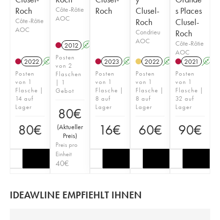
Roch
Côte-Rôtie
Roch
Clusel-
s Places
AOC
Côte-Rôtie
Roch
Clusel-
AOC
Condrieu
Roch
AOC
Côte-Rôtie
2012
A
AOC
Posten
2022
A
2023
A
2022
A
2021
A
von 2
Posten
Posten
Posten
Posten
Flaschen
von 1
von 1
von 1
von 1
| 1
Flasche |
Flasche |
Flasche |
Flasche |
Gebot
14 auf
8 auf
8 auf
32 auf
Lager
Lager
Lager
Lager
80
€
80
€
16
€
60
€
90
€
(
Aktueller
Preis
)
Preis pro
Einheit
40
€
IDEAWLINE EMPFIEHLT IHNEN