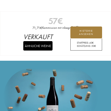
57
€
71,71
€
Kommission mit inbegriffen
HISTORIE
VERKAUFT
ANSEHEN
STARTPREIS:
40
€
ÄHNLICHE WEINE
SCHÄTZUNG:
50
€