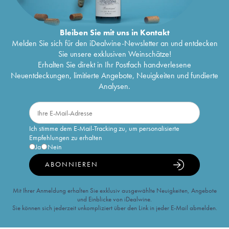
Bleiben Sie mit uns in Kontakt
Melden Sie sich für den iDealwine-Newsletter an und entdecken
Sie unsere exklusiven Weinschätze!
Erhalten Sie direkt in Ihr Postfach handverlesene
Neuentdeckungen, limitierte Angebote, Neuigkeiten und fundierte
Analysen.
Ich stimme dem E-Mail-Tracking zu, um personalisierte
Empfehlungen zu erhalten
Ja
Nein
ABONNIEREN
Mit Ihrer Anmeldung erhalten Sie exklusiv ausgewählte Neuigkeiten, Angebote
und Einblicke von iDealwine.
Sie können sich jederzeit unkompliziert über den Link in jeder E-Mail abmelden.