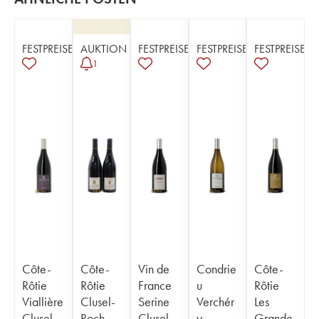
FESTPREISE
AUKTION
FESTPREISE
FESTPREISE
FESTPREISE
1
Côte-
Côte-
Vin de
Condrie
Côte-
Rôtie
Rôtie
France
u
Rôtie
Viallière
Clusel-
Serine
Verchér
Les
Clusel-
Roch
Clusel-
y
Grande