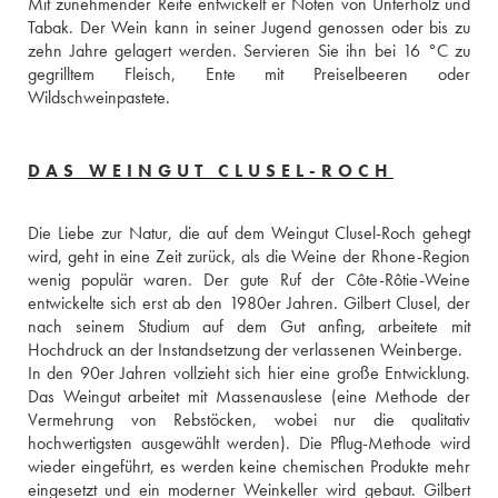
Mit zunehmender Reife entwickelt er Noten von Unterholz und 
Tabak. Der Wein kann in seiner Jugend genossen oder bis zu 
zehn Jahre gelagert werden. Servieren Sie ihn bei 16 °C zu 
gegrilltem Fleisch, Ente mit Preiselbeeren oder 
Wildschweinpastete.
DAS WEINGUT CLUSEL-ROCH
Die Liebe zur Natur, die auf dem Weingut Clusel-Roch gehegt 
wird, geht in eine Zeit zurück, als die Weine der Rhone-Region 
wenig populär waren. Der gute Ruf der Côte-Rôtie-Weine 
entwickelte sich erst ab den 1980er Jahren. Gilbert Clusel, der 
nach seinem Studium auf dem Gut anfing, arbeitete mit 
Hochdruck an der Instandsetzung der verlassenen Weinberge. 
In den 90er Jahren vollzieht sich hier eine große Entwicklung. 
Das Weingut arbeitet mit Massenauslese (eine Methode der 
Vermehrung von Rebstöcken, wobei nur die qualitativ 
hochwertigsten ausgewählt werden). Die Pflug-Methode wird 
wieder eingeführt, es werden keine chemischen Produkte mehr 
eingesetzt und ein moderner Weinkeller wird gebaut. Gilbert 