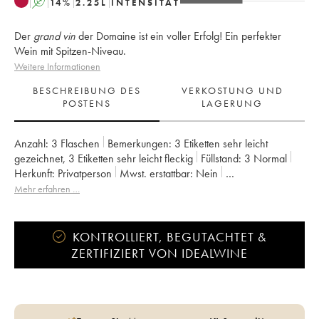
A
14
%
2.25
L
INTENSITÄT
Der
grand vin
der Domaine ist ein voller Erfolg! Ein perfekter
Wein mit Spitzen-Niveau.
Weitere Informationen
BESCHREIBUNG DES
VERKOSTUNG UND
POSTENS
LAGERUNG
Anzahl:
3 Flaschen
Bemerkungen:
3 Etiketten sehr leicht
gezeichnet
,
3 Etiketten sehr leicht fleckig
Füllstand:
3
Normal
Herkunft:
privatperson
Mwst. erstattbar:
nein
Region:
Languedoc
Appellation:
Terrasses du Larzac
Mehr erfahren …
Eigentümer:
Olivier Jullien
KONTROLLIERT, BEGUTACHTET &
ZERTIFIZIERT VON IDEALWINE