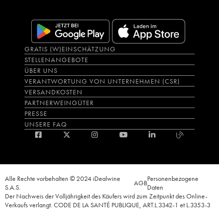
GRATIS (W)EINSCHÄTZUNG
STELLENANGEBOTE
ÜBER UNS
VERANTWORTUNG VON UNTERNEHMEN (CSR)
VERSANDKOSTEN
PARTNERWEINGÜTER
PRESSE
UNSERE FAQ
Alle Rechte vorbehalten © 2024 iDealwine
Personenbezogene
AGB
S.A.S.
Daten
Der Nachweis der Volljährigkeit des Käufers wird zum Zeitpunkt des Online-
Verkaufs verlangt. CODE DE LA SANTÉ PUBLIQUE, ART.L.3342-1 et L.3353-3