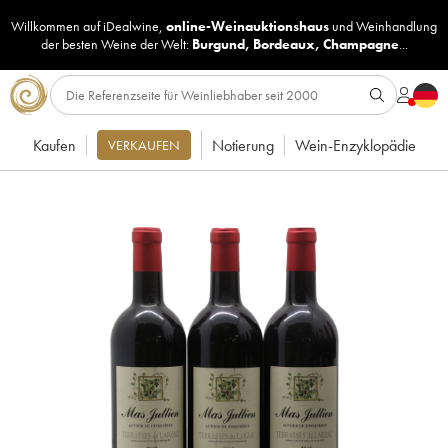
Willkommen auf iDealwine,
online-Weinauktionshaus
und
Weinhandlung
der besten Weine der Welt:
Burgund
,
Bordeaux
,
Champagne
...
Kaufen
Notierung
Wein-Enzyklopädie
VERKAUFEN