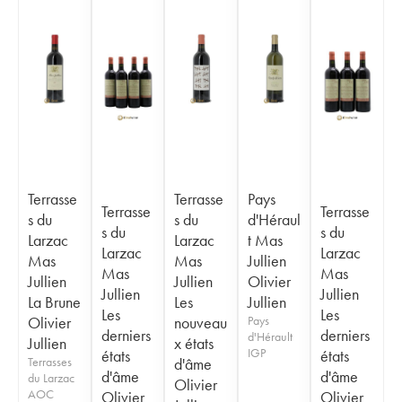
Terrasse
Terrasse
Pays
Terrasse
Terrasse
s du
s du
d'Héraul
s du
s du
Larzac
Larzac
t Mas
Larzac
Larzac
Mas
Mas
Jullien
Mas
Mas
Jullien
Jullien
Olivier
Jullien
Jullien
La Brune
Les
Jullien
Les
Les
Olivier
nouveau
Pays
derniers
derniers
d'Hérault
Jullien
x états
IGP
états
états
Terrasses
d'âme
d'âme
d'âme
du Larzac
Olivier
AOC
Olivier
Olivier