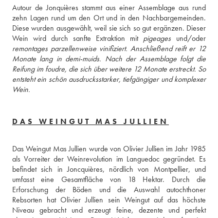
Autour de Jonquières stammt aus einer Assemblage aus rund 
zehn Lagen rund um den Ort und in den Nachbargemeinden. 
Diese wurden ausgewählt, weil sie sich so gut ergänzen. Dieser 
Wein wird durch sanfte Extraktion mit 
pigeages
remontages
 parzellenweise vinifiziert. Anschließend reift er 12 
Monate lang in 
demi-muids
. Nach der Assemblage folgt die 
Reifung im 
foudre
, die sich über weitere 12 Monate erstreckt. So 
entsteht ein schön ausdrucksstarker, tiefgängiger und komplexer 
Wein.
DAS WEINGUT MAS JULLIEN
Das Weingut Mas Jullien wurde von Olivier Jullien im Jahr 1985 
als Vorreiter der Weinrevolution im Languedoc gegründet. Es 
befindet sich in Joncquières, nördlich von Montpellier, und 
umfasst eine Gesamtfläche von 18 Hektar. Durch die 
Erforschung der Böden und die Auswahl autochthoner 
Rebsorten hat Olivier Jullien sein Weingut auf das höchste 
Niveau gebracht und erzeugt feine, dezente und perfekt 