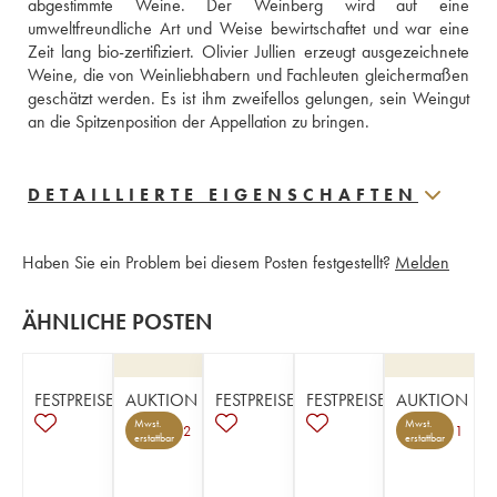
abgestimmte Weine. Der Weinberg wird auf eine 
umweltfreundliche Art und Weise bewirtschaftet und war eine 
Zeit lang bio-zertifiziert. Olivier Jullien erzeugt ausgezeichnete 
Weine, die von Weinliebhabern und Fachleuten gleichermaßen 
geschätzt werden. Es ist ihm zweifellos gelungen, sein Weingut 
an die Spitzenposition der Appellation zu bringen.
DETAILLIERTE EIGENSCHAFTEN
Haben Sie ein Problem bei diesem Posten festgestellt?
Melden
ÄHNLICHE POSTEN
FESTPREISE
AUKTION
FESTPREISE
FESTPREISE
AUKTION
Mwst.
Mwst.
2
1
erstattbar
erstattbar