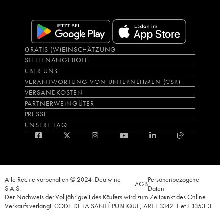
GRATIS (W)EINSCHÄTZUNG
STELLENANGEBOTE
ÜBER UNS
VERANTWORTUNG VON UNTERNEHMEN (CSR)
VERSANDKOSTEN
PARTNERWEINGÜTER
PRESSE
UNSERE FAQ
Alle Rechte vorbehalten © 2024 iDealwine
Personenbezogene
AGB
S.A.S.
Daten
Der Nachweis der Volljährigkeit des Käufers wird zum Zeitpunkt des Online-
Verkaufs verlangt. CODE DE LA SANTÉ PUBLIQUE, ART.L.3342-1 et L.3353-3