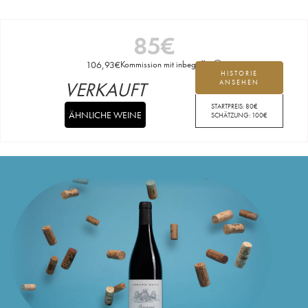
85
€
106,93
€
Kommission mit inbegriffen
HISTORIE
VERKAUFT
ANSEHEN
STARTPREIS:
80
€
ÄHNLICHE WEINE
SCHÄTZUNG:
100
€