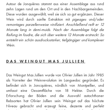
Autour de Jonquières stammt aus einer Assemblage aus rund 
zehn Lagen rund um den Ort und in den Nachbargemeinden. 
Diese wurden ausgewählt, weil sie sich so gut ergänzen. Dieser 
Wein wird durch sanfte Extraktion mit 
pigeages
remontages
 parzellenweise vinifiziert. Anschließend reift er 12 
Monate lang in 
demi-muids
. Nach der Assemblage folgt die 
Reifung im 
foudre
, die sich über weitere 12 Monate erstreckt. So 
entsteht ein schön ausdrucksstarker, tiefgängiger und komplexer 
Wein.
DAS WEINGUT MAS JULLIEN
Das Weingut Mas Jullien wurde von Olivier Jullien im Jahr 1985 
als Vorreiter der Weinrevolution im Languedoc gegründet. Es 
befindet sich in Joncquières, nördlich von Montpellier, und 
umfasst eine Gesamtfläche von 18 Hektar. Durch die 
Erforschung der Böden und die Auswahl autochthoner 
Rebsorten hat Olivier Jullien sein Weingut auf das höchste 
Niveau gebracht und erzeugt feine, dezente und perfekt 