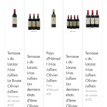
Terrasse
Pays
Terrasse
Terrasse
Terrasse
s du
d'Héraul
s du
s du
s du
Larzac
t Mas
Larzac
Larzac
Larzac
Mas
Jullien
Mas
Mas
Mas
Jullien
Olivier
Jullien
Jullien
Jullien
La Brune
Jullien
Olivier
Les
Les
Olivier
Pays
Jullien
derniers
derniers
d'Hérault
Jullien
Terrasses
IGP
états
états
du Larzac
Terrasses
AOC
d'âme
d'âme
du Larzac
AOC
Olivier
Olivier