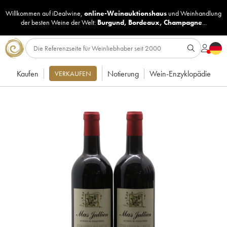
Willkommen auf iDealwine,
online-Weinauktionshaus
und
Weinhandlung
der besten Weine der Welt:
Burgund
,
Bordeaux
,
Champagne
...
Kaufen
Notierung
Wein-Enzyklopädie
VERKAUFEN