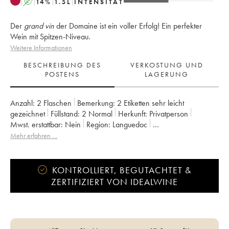
A
14
%
1.5
L
INTENSITÄT
Der
grand vin
der Domaine ist ein voller Erfolg! Ein perfekter
Wein mit Spitzen-Niveau.
Weitere Informationen
BESCHREIBUNG DES
VERKOSTUNG UND
POSTENS
LAGERUNG
Anzahl:
2 Flaschen
Bemerkung:
2 Etiketten sehr leicht
gezeichnet
Füllstand:
2
Normal
Herkunft:
privatperson
Mwst. erstattbar:
nein
Region:
Languedoc
Appellation:
Terrasses du Larzac
Eigentümer:
Olivier Jullien
Mehr erfahren …
KONTROLLIERT, BEGUTACHTET &
ZERTIFIZIERT VON IDEALWINE