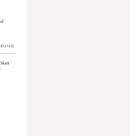
nd
ERUNG
tikett
iraud