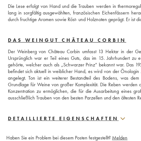
Die Lese erfolgt von Hand und die Trauben werden in thermoregulie
lang in sorgfältig ausgewählten, französischen Eichenfässern hera
durch fruchtige Aromen sowie Röst- und Holznoten geprägt. Er ist di
DAS WEINGUT CHÂTEAU CORBIN
Der Weinberg von Château Corbin umfasst 13 Hektar in der Gemei
Ursprünglich war er Teil eines Guts, das im 15. Jahrhundert zu
gehörte, welcher auch als „Schwarzer Prinz“ bekannt war. Das 1
befindet sich aktuell in weiblicher Hand, es wird von der Önologin
angelegt. Ton ist ein weiterer Bestandteil des Bodens, was dem We
Grundlage für Weine von großer Komplexität. Die Reben werden auf 
Konzentration zu ermöglichen, die für die Ausarbeitung eines gr
ausschließlich Trauben von den besten Parzellen und den ältesten 
DETAILLIERTE EIGENSCHAFTEN
Haben Sie ein Problem bei diesem Posten festgestellt?
Melden