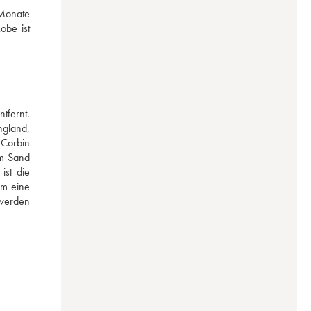
Monate 
be ist 
fernt. 
gland, 
Corbin 
m Sand 
st die 
m eine 
werden 