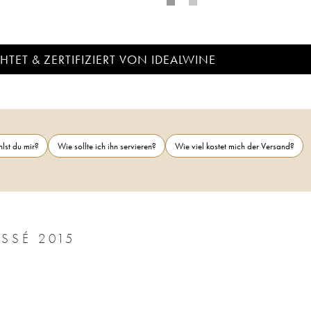
TET & ZERTIFIZIERT VON IDEALWINE
lst du mir?
Wie sollte ich ihn servieren?
Wie viel kostet mich der Versand?
SSÉ 2015