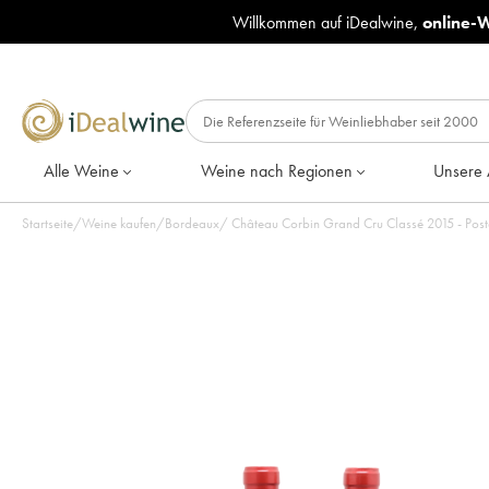
Willkommen auf iDealwine,
online-
Alle Weine
Weine nach Regionen
Unsere 
Startseite
/
Weine kaufen
/
Bordeaux
/
Château Corbin Grand Cru Classé 2015 - Post