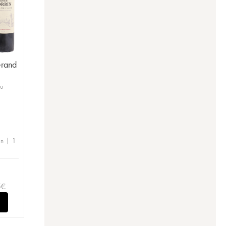
Grand
ru
en | 1
5
€