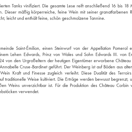
rten Tanks vinifiziert. Die gesamte Lese reift anschließend 16 bis 18 
n. Dieser mäßig körperreiche, feine Wein mit seiner granatfarbenen Ro
cht, leicht und enthält feine, schön geschmolzene Tannine.
nde Saint-Émilion, einen Steinwurf von der Appellation Pomerol ent
 einem Lehen Edwards, Prinz von Wales und Sohn Edwards III. von En
924 von den Urgroßeltern der heutigen Eigentümer erworbene Château 
 Annabelle Cruse-Bardinet geführt. Der Weinberg ist auf Böden aus alte
in Kraft und Finesse zugleich verleiht. Diese Dualität des Terroirs i
traditionelle Weise kultiviert. Die Erträge werden bewusst begrenzt, u
oßen Weins unverzichtbar ist. Für die Produktion des Château Corbin 
Rebstöcken verwendet.