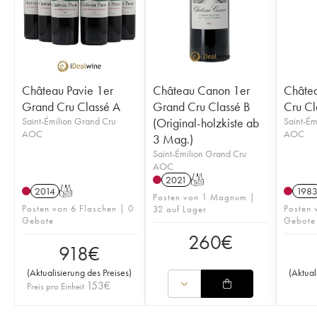
Château Pavie 1er
Château Canon 1er
Châte
Grand Cru Classé A
Grand Cru Classé B
Cru Cl
Saint-Émilion Grand Cru
(Original-holzkiste ab
Saint-Ém
AOC
AOC
3 Mag.)
Saint-Émilion Grand Cru
AOC
2021
T
2014
T
198
Posten von 1 Magnum |
Posten von 6 Flaschen | 0
Posten 
32 auf Lager
Gebote
Gebote
260
€
918
€
(
Aktualisierung des Preises
)
(
Aktual
153
€
Preis pro Einheit