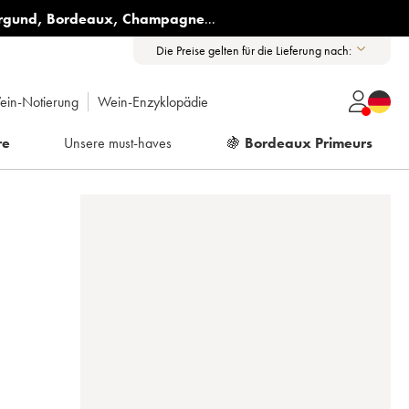
rgund
,
Bordeaux
,
Champagne
...
Die Preise gelten für die Lieferung nach:
ein-Notierung
Wein-Enzyklopädie
re
Unsere must-haves
🍇
Bordeaux Primeurs