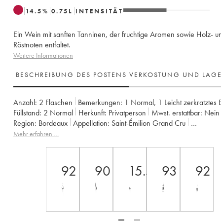
14.5
%
0.75
L
INTENSITÄT
Ein Wein mit sanften Tanninen, der fruchtige Aromen sowie Holz- u
Röstnoten entfaltet.
Weitere Informationen
BESCHREIBUNG DES POSTENS
VERKOSTUNG UND LAG
Anzahl:
2 Flaschen
Bemerkungen:
1 Normal
,
1 Leicht zerkratztes E
Füllstand:
2
Normal
Herkunft:
privatperson
Mwst. erstattbar:
nein
Region:
Bordeaux
Appellation:
Saint-Émilion Grand Cru
Klassifizierung:
Grand Cru Classé
Eigentümer:
SC des Domaines G
Mehr erfahren …
92
90
15.5
93
92