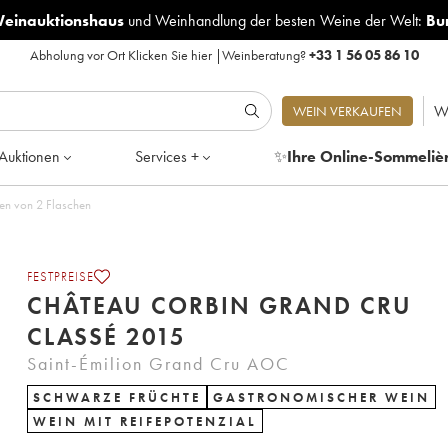
Weinauktionshaus
und
Weinhandlung der besten Weine der Welt:
Bu
Abholung vor Ort
Klicken Sie hier
|
Weinberatung?
+33 1 56 05 86 10
W
WEIN VERKAUFEN
Auktionen
Services +
✨
Ihre Online-Sommeliè
en von 2 Flaschen
FESTPREISE
CHÂTEAU CORBIN GRAND CRU
CLASSÉ 2015
Saint-Émilion Grand Cru AOC
SCHWARZE FRÜCHTE
GASTRONOMISCHER WEIN
WEIN MIT REIFEPOTENZIAL