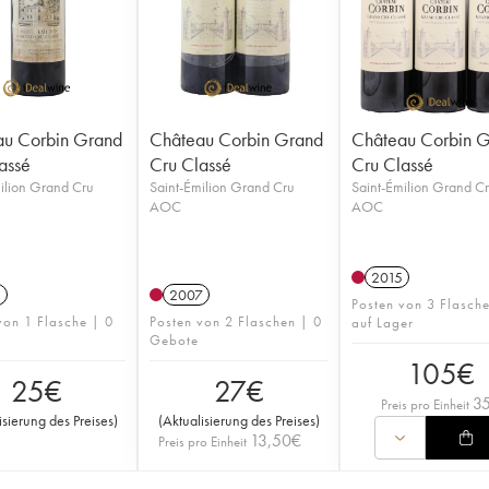
au Corbin Grand
Château Corbin Grand
Château Corbin 
assé
Cru Classé
Cru Classé
ilion Grand Cru
Saint-Émilion Grand Cru
Saint-Émilion Grand C
AOC
AOC
2015
3
2007
Posten von 3 Flasch
von 1 Flasche | 0
Posten von 2 Flaschen | 0
auf Lager
Gebote
105
€
25
€
27
€
3
Preis pro Einheit
isierung des Preises
)
(
Aktualisierung des Preises
)
13,50
€
Preis pro Einheit