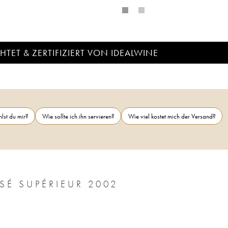
TET & ZERTIFIZIERT VON IDEALWINE
lst du mir?
Wie sollte ich ihn servieren?
Wie viel kostet mich der Versand?
SÉ SUPÉRIEUR 2002