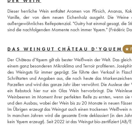
DER WEIN
Dieser herrliche Wein entfaltet Aromen von Pfirsich, Ananas, Ko
Vanille, der von dem neuen Eichenholz ausgeht. Die Weine au
außergewöhnliches Reifepotenzial. "Guitry hat einmal gesagt, die S
sind die nachfolgenden Momente noch immer Yquem." (Frédéric Da
DAS WEINGUT CHÂTEAU D'YQUEM
★ P
Der Château d‘Yquem gilt als bester Weißwein der Welt. Das gleich
einem ganz besonderen Mikroklima und Terroir profitieren. Joséphin
des Weinguts für immer geprägt. Sie führte den Verkauf in Flasch
Schriftarten und Angaben aus, die noch heute das Markenzeichen 
Parzellen und wird das ganze Jahr über verwöhnt. Die Auslese der 
ein Rebstock hier nur ein Glas Wein hervorbringt. Die Weinlese
Weinbeeren im Moment ihrer perfekten Reife zu ernten, wenn sie von d
und den Ausbau, wobei der Wein bis zu 20 Monate in neuen Fässern
Im Übrigen erzeugt das Weingut auch einen trockenen Weißwein nam
In manchen Jahren wird die gesamte Ernte deklassiert (in den J
kein Yquem erzeugt). Seit 2022 ist das Weingut bio-zertifiziert (AB/E