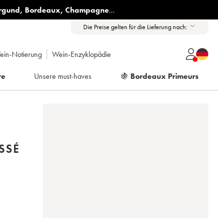
rgund
,
Bordeaux
,
Champagne
...
Die Preise gelten für die Lieferung nach:
ein-Notierung
Wein-Enzyklopädie
re
Unsere must-haves
🍇
Bordeaux Primeurs
SSÉ