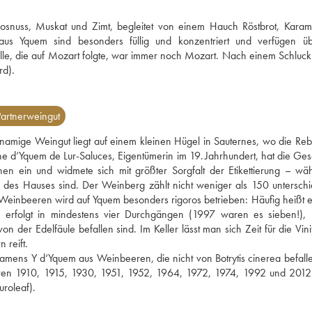
kosnuss, Muskat und Zimt, begleitet von einem Hauch Röstbrot, Karame
s Yquem sind besonders füllig und konzentriert und verfügen üb
tille, die auf Mozart folgte, war immer noch Mozart. Nach einem Schluck
rd).
artnerweingut
namige Weingut liegt auf einem kleinen Hügel in Sauternes, wo die Reb
e d’Yquem de Lur-Saluces, Eigentümerin im 19. Jahrhundert, hat die Gesc
en ein und widmete sich mit größter Sorgfalt der Etikettierung – wähl
des Hauses sind. Der Weinberg zählt nicht weniger als 150 unterschie
Weinbeeren wird auf Yquem besonders rigoros betrieben: Häufig heißt es
 erfolgt in mindestens vier Durchgängen (1997 waren es sieben!), 
er Edelfäule befallen sind. Im Keller lässt man sich Zeit für die Vinifi
 reift.
ens Y d‘Yquem aus Weinbeeren, die nicht von Botrytis cinerea befallen
ahren 1910, 1915, 1930, 1951, 1952, 1964, 1972, 1974, 1992 und 2012
uroleaf).