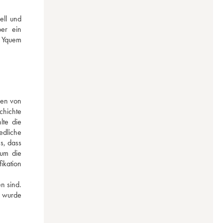
ll und 
er ein 
 Yquem 
en von 
hichte 
te die 
dliche 
, dass 
um die 
kation 
 sind. 
 wurde 