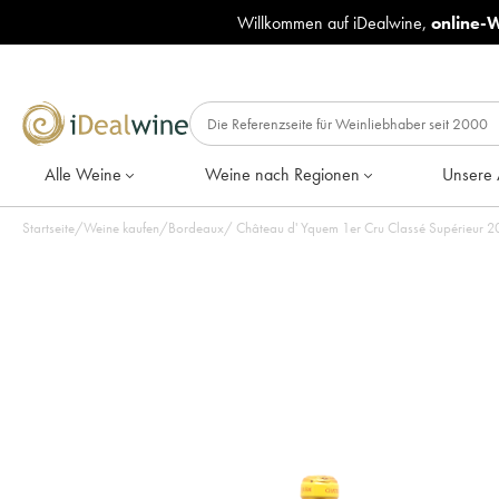
Willkommen auf iDealwine,
online-
Alle Weine
Weine nach Regionen
Unsere 
Startseite
/
Weine kaufen
/
Bordeaux
/
Château d' Yquem 1er Cru Classé Supérieur 20