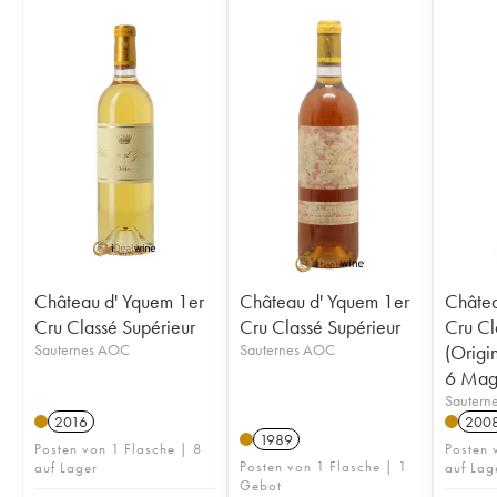
Château d' Yquem 1er
Château d' Yquem 1er
Châtea
Cru Classé Supérieur
Cru Classé Supérieur
Cru Cl
Sauternes AOC
Sauternes AOC
(Origi
6 Mag
Sautern
2016
200
1989
Posten von 1 Flasche | 8
Posten
Posten von 1 Flasche | 1
auf Lager
auf Lag
Gebot