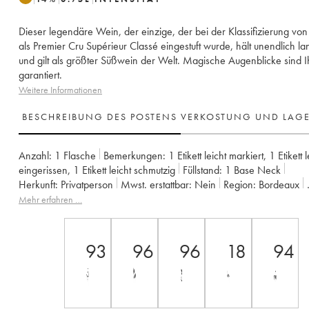
Dieser legendäre Wein, der einzige, der bei der Klassifizierung vo
als Premier Cru Supérieur Classé eingestuft wurde, hält unendlich l
und gilt als größter Süßwein der Welt. Magische Augenblicke sind 
garantiert.
Weitere Informationen
BESCHREIBUNG DES POSTENS
VERKOSTUNG UND LAG
Anzahl:
1 Flasche
Bemerkungen:
1 Etikett leicht markiert
,
1 Etikett l
eingerissen
,
1 Etikett leicht schmutzig
Füllstand:
1
Base Neck
Herkunft:
privatperson
Mwst. erstattbar:
nein
Region:
Bordeaux
Appellation:
Sauternes
Klassifizierung:
1er Cru Classé Supérieur
Mehr erfahren …
Eigentümer:
SC du Château d'Yquem
93
96
96
18
94