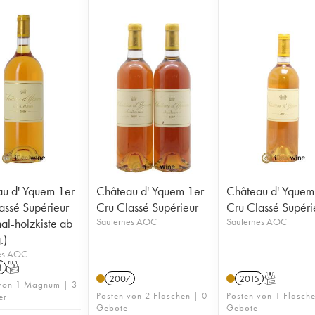
u d' Yquem 1er
Château d' Yquem 1er
Château d' Yquem
assé Supérieur
Cru Classé Supérieur
Cru Classé Supéri
nal-holzkiste ab
Sauternes AOC
Sauternes AOC
.)
es AOC
8
T
2007
2015
T
 von 1 Magnum | 3
Posten von 2 Flaschen | 0
Posten von 1 Flasch
er
Gebote
Gebote