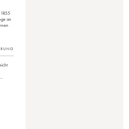
n 1855
ange an
Ihnen
ERUNG
eicht