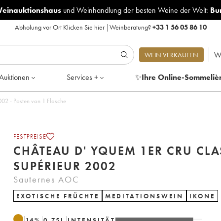
Weinauktionshaus
und
Weinhandlung der besten Weine der Welt:
Bu
Abholung vor Ort
Klicken Sie hier
|
Weinberatung?
+33 1 56 05 86 10
W
WEIN VERKAUFEN
Auktionen
Services +
✨
Ihre Online-Sommeliè
02 - Posten von 1 Flasche
FESTPREISE
CHÂTEAU D' YQUEM 1ER CRU CLA
SUPÉRIEUR 2002
Sauternes AOC
EXOTISCHE FRÜCHTE
MEDITATIONSWEIN
IKONE
14
%
0.75
L
INTENSITÄT