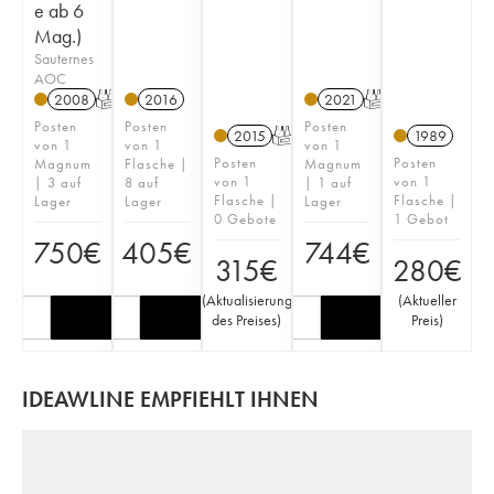
e ab 6
Mag.)
Sauternes
AOC
2008
T
2016
2021
T
Posten
Posten
Posten
2015
T
1989
von 1
von 1
von 1
Posten
Posten
Magnum
Flasche |
Magnum
von 1
von 1
| 3 auf
8 auf
| 1 auf
Flasche |
Flasche |
Lager
Lager
Lager
0 Gebote
1 Gebot
750
€
405
€
744
€
315
€
280
€
(
Aktualisierung
(
Aktueller
des Preises
)
Preis
)
IDEAWLINE EMPFIEHLT IHNEN