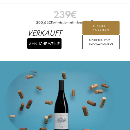
239
€
300,66
€
Kommission mit inbegriffen
HISTORIE
VERKAUFT
ANSEHEN
STARTPREIS:
199
€
ÄHNLICHE WEINE
SCHÄTZUNG:
360
€