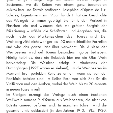
Sauternes, wo die Reben von einem ganz besonderen 
Mikroklima und Terroir profitieren. Joséphine d’Yquem de Lur-
Saluces, Eigentümerin im 19. Jahrhundert, hat die Geschichte 
des Weinguts für immer geprägt. Sie führte den Verkauf in 
Flaschen ein und widmete sich mit größter Sorgfalt der 
Etikettierung – wählte die Schriftarten und Angaben aus, die 
noch heute das Markenzeichen des Hauses sind. Der 
Weinberg zählt nicht weniger als 150 unterschiedliche Parzellen 
und wird das ganze Jahr über verwöhnt. Die Auslese der 
Weinbeeren wird auf Yquem besonders rigoros betrieben: 
Häufig heißt es, dass ein Rebstock hier nur ein Glas Wein 
hervorbringt. Die Weinlese erfolgt in mindestens vier 
Durchgängen (1997 waren es sieben!), um die Weinbeeren im 
Moment ihrer perfekten Reife zu ernten, wenn sie von der 
Edelfäule befallen sind. Im Keller lässt man sich Zeit für die 
Vinifikation und den Ausbau, wobei der Wein bis zu 20 Monate 
in neuen Fässern reift.
Im Übrigen erzeugt das Weingut auch einen trockenen 
Weißwein namens Y d‘Yquem aus Weinbeeren, die nicht von 
Botrytis cinerea befallen sind. In manchen Jahren wird die 
gesamte Ernte deklassiert (in den Jahren 1910, 1915, 1930, 