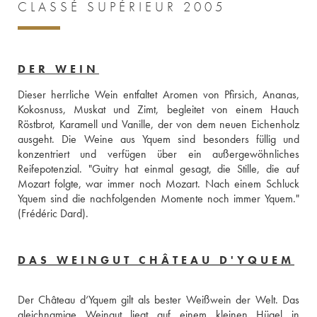
CLASSÉ SUPÉRIEUR 2005
DER WEIN
Dieser herrliche Wein entfaltet Aromen von Pfirsich, Ananas, 
Kokosnuss, Muskat und Zimt, begleitet von einem Hauch 
Röstbrot, Karamell und Vanille, der von dem neuen Eichenholz 
ausgeht. Die Weine aus Yquem sind besonders füllig und 
konzentriert und verfügen über ein außergewöhnliches 
Reifepotenzial. "Guitry hat einmal gesagt, die Stille, die auf 
Mozart folgte, war immer noch Mozart. Nach einem Schluck 
Yquem sind die nachfolgenden Momente noch immer Yquem." 
(Frédéric Dard).
DAS WEINGUT CHÂTEAU D'YQUEM
Der Château d‘Yquem gilt als bester Weißwein der Welt. Das 
gleichnamige Weingut liegt auf einem kleinen Hügel in 