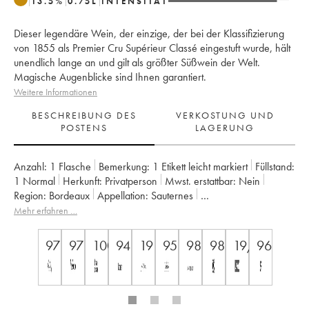
13.5
%
0.75
L
INTENSITÄT
Dieser legendäre Wein, der einzige, der bei der Klassifizierung
von 1855 als Premier Cru Supérieur Classé eingestuft wurde, hält
unendlich lange an und gilt als größter Süßwein der Welt.
Magische Augenblicke sind Ihnen garantiert.
Weitere Informationen
BESCHREIBUNG DES
VERKOSTUNG UND
POSTENS
LAGERUNG
Anzahl:
1 Flasche
Bemerkung:
1 Etikett leicht markiert
Füllstand:
1
Normal
Herkunft:
privatperson
Mwst. erstattbar:
nein
Region:
Bordeaux
Appellation:
Sauternes
Klassifizierung:
1er Cru Classé Supérieur
Mehr erfahren …
Eigentümer:
SC du Château d'Yquem
97
97
100
94
19
95
98
98
19/20
96