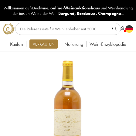
Willkommen auf iDealwine,
online-Weinauktionshaus
und
Weinhandlung
der besten Weine der Welt:
Burgund
,
Bordeaux
,
Champagne
...
Kaufen
Notierung
Wein-Enzyklopädie
VERKAUFEN