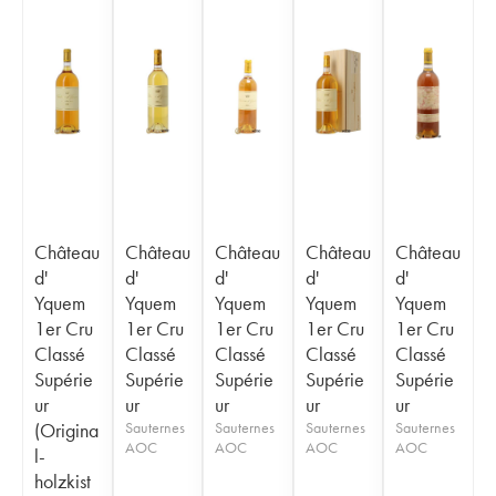
Château
Château
Château
Château
Château
d'
d'
d'
d'
d'
Yquem
Yquem
Yquem
Yquem
Yquem
1er Cru
1er Cru
1er Cru
1er Cru
1er Cru
Classé
Classé
Classé
Classé
Classé
Supérie
Supérie
Supérie
Supérie
Supérie
ur
ur
ur
ur
ur
(Origina
Sauternes
Sauternes
Sauternes
Sauternes
AOC
AOC
AOC
AOC
l-
holzkist