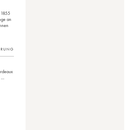
n 1855
ange an
Ihnen
ERUNG
ordeaux