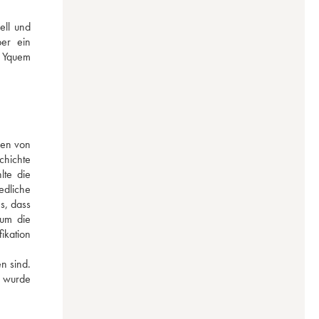
ll und 
er ein 
 Yquem 
en von 
hichte 
te die 
dliche 
, dass 
um die 
kation 
 sind. 
 wurde 