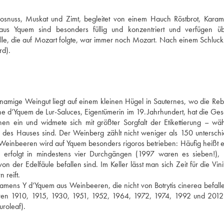
kosnuss, Muskat und Zimt, begleitet von einem Hauch Röstbrot, Karame
s Yquem sind besonders füllig und konzentriert und verfügen üb
tille, die auf Mozart folgte, war immer noch Mozart. Nach einem Schluck
rd).
namige Weingut liegt auf einem kleinen Hügel in Sauternes, wo die Reb
e d’Yquem de Lur-Saluces, Eigentümerin im 19. Jahrhundert, hat die Gesc
en ein und widmete sich mit größter Sorgfalt der Etikettierung – wähl
des Hauses sind. Der Weinberg zählt nicht weniger als 150 unterschie
Weinbeeren wird auf Yquem besonders rigoros betrieben: Häufig heißt es
 erfolgt in mindestens vier Durchgängen (1997 waren es sieben!), 
er Edelfäule befallen sind. Im Keller lässt man sich Zeit für die Vinifi
 reift.
ens Y d‘Yquem aus Weinbeeren, die nicht von Botrytis cinerea befallen
ahren 1910, 1915, 1930, 1951, 1952, 1964, 1972, 1974, 1992 und 2012
uroleaf).