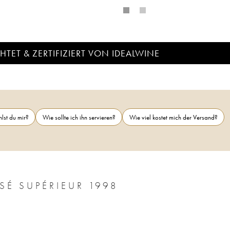
TET & ZERTIFIZIERT VON IDEALWINE
lst du mir?
Wie sollte ich ihn servieren?
Wie viel kostet mich der Versand?
SÉ SUPÉRIEUR 1998