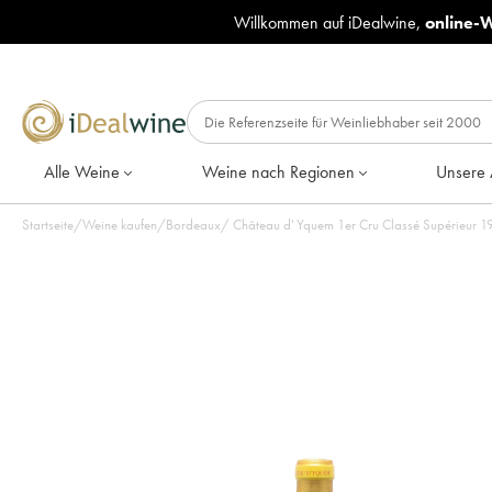
Willkommen auf iDealwine,
online-
Alle Weine
Weine nach Regionen
Unsere 
Startseite
/
Weine kaufen
/
Bordeaux
/
Château d' Yquem 1er Cru Classé Supérieur 19