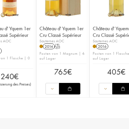
u d' Yquem 1er
Château d' Yquem 1er
Château d' Yquem
assé Supérieur
Cru Classé Supérieur
Cru Classé Supéri
es AOC
Sauternes AOC
Sauternes AOC
2014
T
2016
Posten von 1 Magnum | 6
Posten von 1 Flasch
von 1 Flasche | 0
auf Lager
auf Lager
765
€
405
€
240
€
isierung des Preises
)