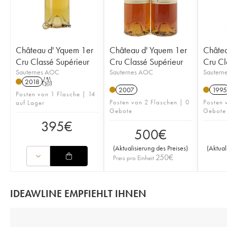
Château d' Yquem 1er
Château d' Yquem 1er
Châtea
Cru Classé Supérieur
Cru Classé Supérieur
Cru Cl
Sauternes AOC
Sauternes AOC
Sautern
2018
T
2007
1995
Posten von 1 Flasche | 14
Posten von 2 Flaschen | 0
Posten 
auf Lager
Gebote
Gebote
395
€
500
€
(
Aktualisierung des Preises
)
(
Aktual
250
€
Preis pro Einheit
IDEAWLINE EMPFIEHLT IHNEN