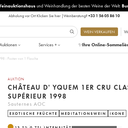
Weinauktionshaus
und
Weinhandlung der besten Weine der Welt:
Bu
Abholung vor Ort
Klicken Sie hier
|
Weinberatung?
+33 1 56 05 86 10
W
WEIN VERKAUFEN
Auktionen
Services +
✨
Ihre Online-Sommeliè
98 - Posten von 1 Flasche
AUKTION
CHÂTEAU D' YQUEM 1ER CRU CLA
SUPÉRIEUR 1998
Sauternes AOC
EXOTISCHE FRÜCHTE
MEDITATIONSWEIN
IKONE
13.5
%
0.75
L
INTENSITÄT