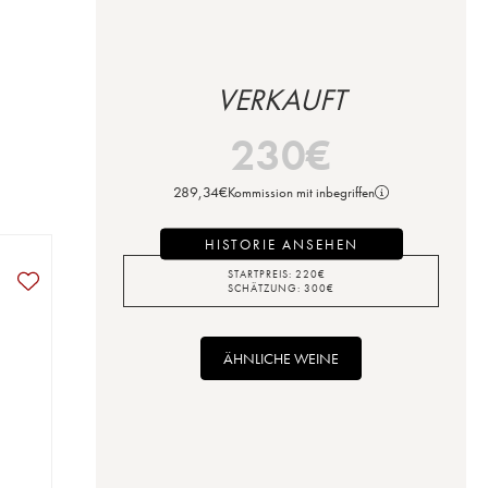
VERKAUFT
230
€
289,34
€
Kommission mit inbegriffen
HISTORIE ANSEHEN
STARTPREIS:
220
€
SCHÄTZUNG:
300
€
ÄHNLICHE WEINE