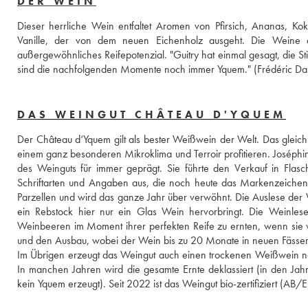
DER WEIN
Dieser herrliche Wein entfaltet Aromen von Pfirsich, Ananas, Ko
Vanille, der von dem neuen Eichenholz ausgeht. Die Weine au
außergewöhnliches Reifepotenzial. "Guitry hat einmal gesagt, die S
sind die nachfolgenden Momente noch immer Yquem." (Frédéric Da
DAS WEINGUT CHÂTEAU D'YQUEM
Der Château d‘Yquem gilt als bester Weißwein der Welt. Das gleich
einem ganz besonderen Mikroklima und Terroir profitieren. Joséphin
des Weinguts für immer geprägt. Sie führte den Verkauf in Flasch
Schriftarten und Angaben aus, die noch heute das Markenzeichen 
Parzellen und wird das ganze Jahr über verwöhnt. Die Auslese der 
ein Rebstock hier nur ein Glas Wein hervorbringt. Die Weinlese
Weinbeeren im Moment ihrer perfekten Reife zu ernten, wenn sie von d
und den Ausbau, wobei der Wein bis zu 20 Monate in neuen Fässern
Im Übrigen erzeugt das Weingut auch einen trockenen Weißwein nam
In manchen Jahren wird die gesamte Ernte deklassiert (in den J
kein Yquem erzeugt). Seit 2022 ist das Weingut bio-zertifiziert (AB/E