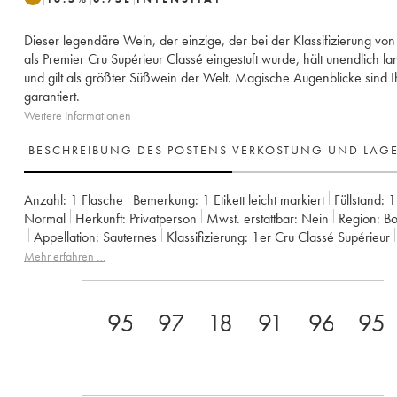
Dieser legendäre Wein, der einzige, der bei der Klassifizierung vo
als Premier Cru Supérieur Classé eingestuft wurde, hält unendlich l
und gilt als größter Süßwein der Welt. Magische Augenblicke sind 
garantiert.
Weitere Informationen
BESCHREIBUNG DES POSTENS
VERKOSTUNG UND LAG
Anzahl:
1 Flasche
Bemerkung:
1 Etikett leicht markiert
Füllstand:
1
Normal
Herkunft:
privatperson
Mwst. erstattbar:
nein
Region:
B
Appellation:
Sauternes
Klassifizierung:
1er Cru Classé Supérieur
Eigentümer:
SC du Château d'Yquem
Anmerkung:
IMPORT US
Mehr erfahren …
95
97
18
91
96
95