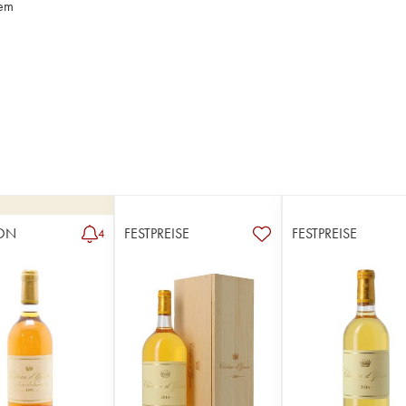
uem
ON
FESTPREISE
FESTPREISE
4