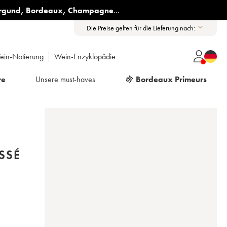
rgund
,
Bordeaux
,
Champagne
...
Die Preise gelten für die Lieferung nach:
ein-Notierung
Wein-Enzyklopädie
re
Unsere must-haves
🍇
Bordeaux Primeurs
SSÉ