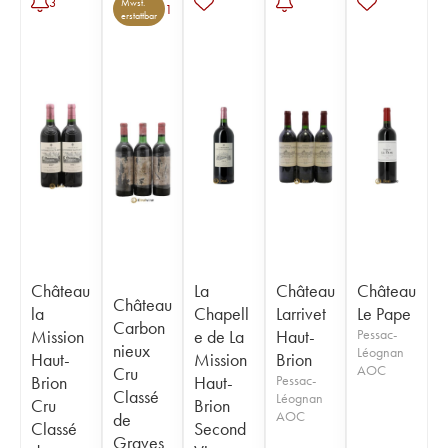
3
Mwst.
1
erstattbar
Château
La
Château
Château
Château
la
Chapell
Larrivet
Le Pape
Carbon
Mission
e de La
Haut-
Pessac-
nieux
Léognan
Haut-
Mission
Brion
AOC
Cru
Brion
Haut-
Pessac-
Classé
Léognan
Cru
Brion
AOC
de
Classé
Second
Graves