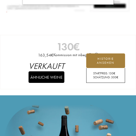
130
€
163,54
€
Kommission mit inbegriffen
HISTORIE
VERKAUFT
ANSEHEN
STARTPREIS:
130
€
ÄHNLICHE WEINE
SCHÄTZUNG:
300
€