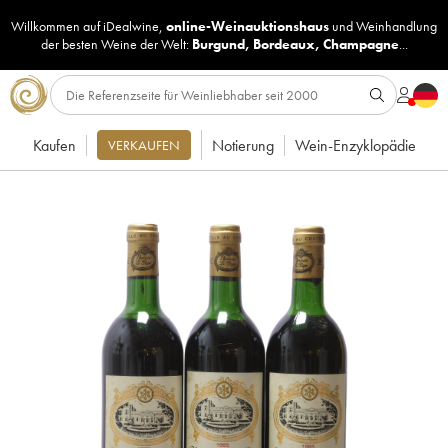
Willkommen auf iDealwine,
online-Weinauktionshaus
und
Weinhandlung
der besten Weine der Welt:
Burgund
,
Bordeaux
,
Champagne
...
Kaufen
Notierung
Wein-Enzyklopädie
VERKAUFEN