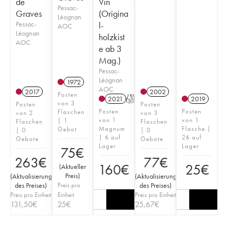
de
Vin
Pessac-
Graves
(Origina
Léognan
Pessac-
l-
AOC
Léognan
holzkist
AOC
e ab 3
Mag.)
Pessac-
Léognan
1972
AOC
2017
2002
Posten
2021
T
2019
von 3
Posten
Posten
Posten
Posten
Flaschen
von 2
von 3
von 1
von 1
| 1
Flaschen
Flaschen
Magnum
Flasche |
Gebot
| 0
| 0
| 6 auf
26 auf
Gebote
Gebote
Lager
Lager
75
€
263
€
77
€
160
€
25
€
(
Aktueller
Preis
)
(
Aktualisierung
(
Aktualisierung
des Preises
)
Preis pro
des Preises
)
Preis pro Einheit
Einheit
Preis pro Einheit
131,50
€
25
€
25,67
€