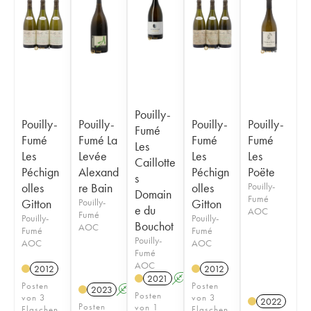
Pouilly-
Pouilly-
Pouilly-
Pouilly-
Pouilly-
Fumé
Fumé
Fumé La
Fumé
Fumé
Les
Les
Levée
Les
Les
Caillotte
Péchign
Alexand
Péchign
Poëte
s
olles
re Bain
olles
Pouilly-
Domain
Fumé
Gitton
Pouilly-
Gitton
e du
AOC
Fumé
Pouilly-
Pouilly-
Bouchot
AOC
Fumé
Fumé
Pouilly-
AOC
AOC
Fumé
AOC
2012
2012
2021
A
Posten
Posten
2023
A
K
Posten
von 3
von 3
2022
Posten
von 1
Flaschen
Flaschen