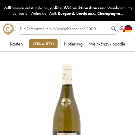
Willkommen auf iDealwine,
online-Weinauktionshaus
und
Weinhandlung
der besten Weine der Welt:
Burgund
,
Bordeaux
,
Champagne
...
Kaufen
Notierung
Wein-Enzyklopädie
VERKAUFEN