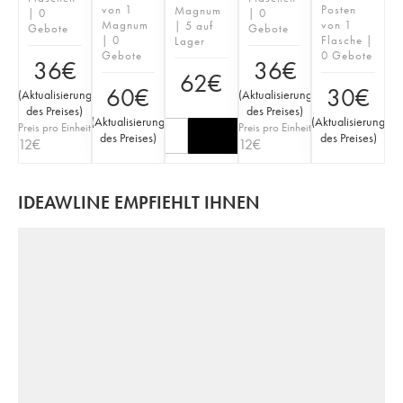
von 1
Posten
Magnum
| 0
| 0
Magnum
von 1
| 5 auf
Gebote
Gebote
| 0
Flasche |
Lager
Gebote
0 Gebote
36
€
36
€
62
€
60
€
30
€
(
Aktualisierung
(
Aktualisierung
des Preises
)
des Preises
)
(
Aktualisierung
(
Aktualisierung
Preis pro Einheit
Preis pro Einheit
des Preises
)
des Preises
)
12
€
12
€
IDEAWLINE EMPFIEHLT IHNEN