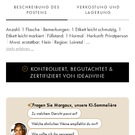
BESCHREIBUNG DES
VERKOSTUNG UND
POSTENS
LAGERUNG
Anzahl:
1 Flasche
Bemerkungen:
1 Etikett leicht schmutzig
,
1
Etikett leicht markiert
Füllstand:
1
Normal
Herkunft:
privatperson
Mwst. erstattbar:
nein
Region:
Loiretal
Appellation:
Pouilly-Fumé
Mehr erfahren …
KONTROLLIERT, BEGUTACHTET &
ZERTIFIZIERT VON IDEALWINE
Fragen Sie Margaux, unsere KI-Sommelière
Zu welchem Gericht passt es?
Welche ähnlichen Weine empfiehlst du mir?
Wie sollte ich ihn servieren?