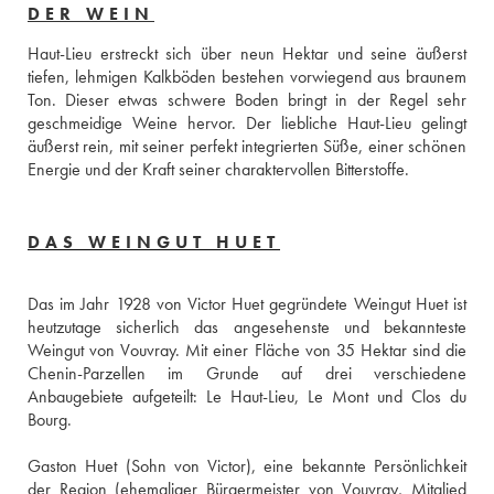
DER WEIN
Haut-Lieu erstreckt sich über neun Hektar und seine äußerst 
tiefen, lehmigen Kalkböden bestehen vorwiegend aus braunem 
Ton. Dieser etwas schwere Boden bringt in der Regel sehr 
geschmeidige Weine hervor. Der liebliche Haut-Lieu gelingt 
äußerst rein, mit seiner perfekt integrierten Süße, einer schönen 
Energie und der Kraft seiner charaktervollen Bitterstoffe.
DAS WEINGUT HUET
Das im Jahr 1928 von Victor Huet gegründete Weingut Huet ist 
heutzutage sicherlich das angesehenste und bekannteste 
Weingut von Vouvray. Mit einer Fläche von 35 Hektar sind die 
Chenin-Parzellen im Grunde auf drei verschiedene 
Anbaugebiete aufgeteilt: Le Haut-Lieu, Le Mont und Clos du 
Bourg. 
Gaston Huet (Sohn von Victor), eine bekannte Persönlichkeit 
der Region (ehemaliger Bürgermeister von Vouvray, Mitglied 