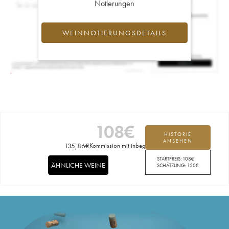
Notierungen
WEINNOTIERUNGSDETAILS
108
€
HISTORIE
ANSEHEN
135,86
€
Kommission mit inbegriffen
STARTPREIS:
108
€
ÄHNLICHE WEINE
SCHÄTZUNG:
150
€