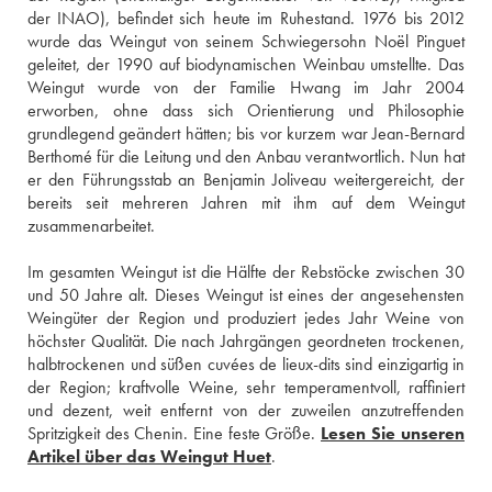
der INAO), befindet sich heute im Ruhestand. 1976 bis 2012 
wurde das Weingut von seinem Schwiegersohn Noël Pinguet 
geleitet, der 1990 auf biodynamischen Weinbau umstellte. Das 
Weingut wurde von der Familie Hwang im Jahr 2004 
erworben, ohne dass sich Orientierung und Philosophie 
grundlegend geändert hätten; bis vor kurzem war Jean-Bernard 
Berthomé für die Leitung und den Anbau verantwortlich. Nun hat 
er den Führungsstab an Benjamin Joliveau weitergereicht, der 
bereits seit mehreren Jahren mit ihm auf dem Weingut 
zusammenarbeitet. 
Im gesamten Weingut ist die Hälfte der Rebstöcke zwischen 30 
und 50 Jahre alt. Dieses Weingut ist eines der angesehensten 
Weingüter der Region und produziert jedes Jahr Weine von 
höchster Qualität. Die nach Jahrgängen geordneten trockenen, 
halbtrockenen und süßen cuvées de lieux-dits sind einzigartig in 
der Region; kraftvolle Weine, sehr temperamentvoll, raffiniert 
und dezent, weit entfernt von der zuweilen anzutreffenden 
Spritzigkeit des Chenin. Eine feste Größe. 
Lesen Sie unseren 
Artikel über das Weingut Huet
.