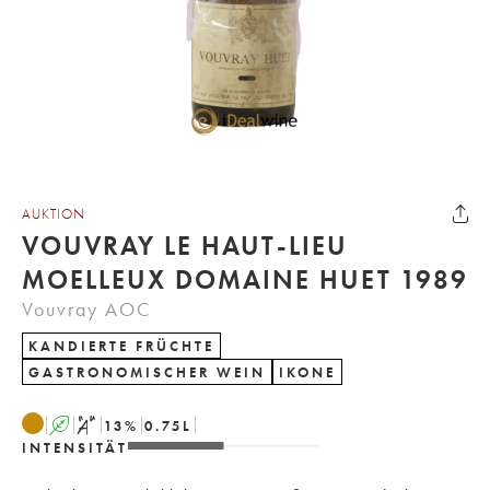
AUKTION
VOUVRAY LE HAUT-LIEU
MOELLEUX DOMAINE HUET 1989
Vouvray AOC
KANDIERTE FRÜCHTE
GASTRONOMISCHER WEIN
IKONE
A
S
13
%
0.75
L
INTENSITÄT