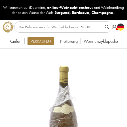
Willkommen auf iDealwine,
online-Weinauktionshaus
und
Weinhandlung
der besten Weine der Welt:
Burgund
,
Bordeaux
,
Champagne
...
Kaufen
Notierung
Wein-Enzyklopädie
VERKAUFEN