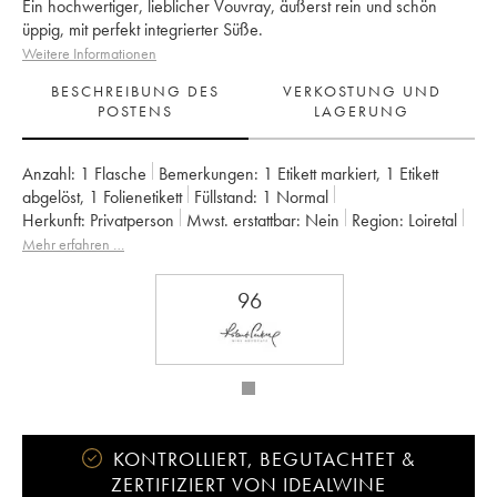
Ein hochwertiger, lieblicher Vouvray, äußerst rein und schön
üppig, mit perfekt integrierter Süße.
Weitere Informationen
BESCHREIBUNG DES
VERKOSTUNG UND
POSTENS
LAGERUNG
Anzahl:
1 Flasche
Bemerkungen:
1 Etikett markiert
,
1 Etikett
abgelöst
,
1 Folienetikett
Füllstand:
1
Normal
Herkunft:
privatperson
Mwst. erstattbar:
nein
Region:
Loiretal
Appellation:
Vouvray
Eigentümer:
Domaine Huet
Mehr erfahren …
96
KONTROLLIERT, BEGUTACHTET &
ZERTIFIZIERT VON IDEALWINE