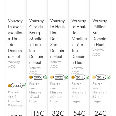
Vouvray
Vouvray
Vouvray
Vouvray
Vouvray
Le Mont
Clos du
Le Haut-
Le Haut-
Pétillant
Moelleu
Bourg
Lieu
Lieu
Brut
x 1ère
Moelleu
Demi-
Moelleu
Domain
Trie
x 1ère
Sec
x 1ère
e Huet
Domain
trie
Domain
Trie
Vouvray
AOC
e Huet
Domain
e Huet
Domain
Vouvray
e Huet
Vouvray
e Huet
AOC
AOC
Vouvray
Vouvray
AOC
AOC
2006
A
S
2022
A
S
2018
A
S
2019
A
H
Posten
Posten
Posten
Posten
2003
A
S
von 1
von 1
von 1
von 1
Posten
Flasche |
Flasche |
Flasche |
Flasche |
von 1
17 auf
60+ auf
6 auf
59 auf
Flasche |
Lager
Lager
Lager
Lager
0 Gebote
115
€
32
€
54
€
24
€