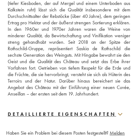
(tiefer Kiesboden, der auf Mergel und einem Unterboden aus 
Kalkstein ruht) lässt sich die Qualität insbesondere mit dem 
Durchschnittsalter der Rebstöcke (über 40 Jahre), dem geringen 
Ertrag pro Hektar und der äußerst strengen Sortierung erklären. 
In den 1960er und 1970er Jahren waren die Weine von 
minderer Qualität, da Bewirtschaftung und Vinifikation weniger 
streng gehandhabt wurden. Seit 2018 an der Spitze der 
Rothschild-Gruppe, repräsentiert Saskia de Rothschild die 
sechste Generation des Weinguts. Mit Hingabe bewahrt sie den 
Geist und die Qualität des Château und setzt das Erbe ihrer 
Vorfahren fort. Getrieben von tiefem Respekt für die Erde und 
die Früchte, die sie hervorbringt, versteht sie sich als Hüterin des 
Terroirs und der Natur. Darüber hinaus bereichert sie das 
Angebot des Château mit der Einführung einer neuen Cuvée, 
Anseillan – der ersten seit dem 19. Jahrhundert.
DETAILLIERTE EIGENSCHAFTEN
Haben Sie ein Problem bei diesem Posten festgestellt?
Melden