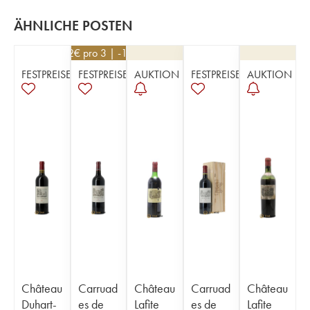
ÄHNLICHE POSTEN
252
€
pro 3 | -10%
FESTPREISE
FESTPREISE
AUKTION
FESTPREISE
AUKTION
Château
Carruad
Château
Carruad
Château
Duhart-
es de
Lafite
es de
Lafite