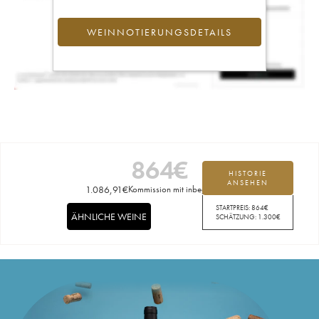
WEINNOTIERUNGSDETAILS
864
€
HISTORIE
ANSEHEN
1.086,91
€
Kommission mit inbegriffen
STARTPREIS:
864
€
ÄHNLICHE WEINE
SCHÄTZUNG:
1.300
€