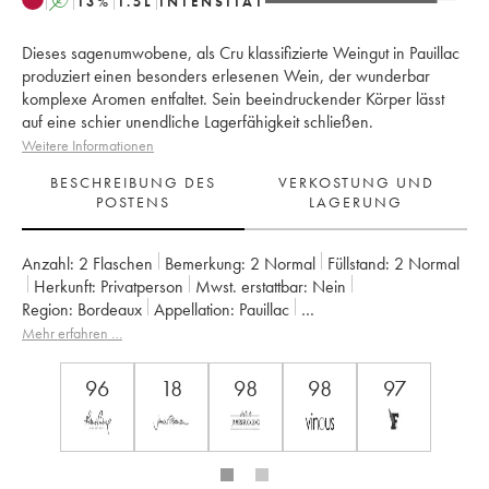
A
13
%
1.5
L
INTENSITÄT
Dieses sagenumwobene, als Cru klassifizierte Weingut in Pauillac
produziert einen besonders erlesenen Wein, der wunderbar
komplexe Aromen entfaltet. Sein beeindruckender Körper lässt
auf eine schier unendliche Lagerfähigkeit schließen.
Weitere Informationen
BESCHREIBUNG DES
VERKOSTUNG UND
POSTENS
LAGERUNG
Anzahl:
2 Flaschen
Bemerkung:
2 Normal
Füllstand:
2
Normal
Herkunft:
privatperson
Mwst. erstattbar:
nein
Region:
Bordeaux
Appellation:
Pauillac
Klassifizierung:
1er Grand Cru Classé
Mehr erfahren …
Eigentümer:
Domaines Barons de Rothschild
96
18
98
98
97