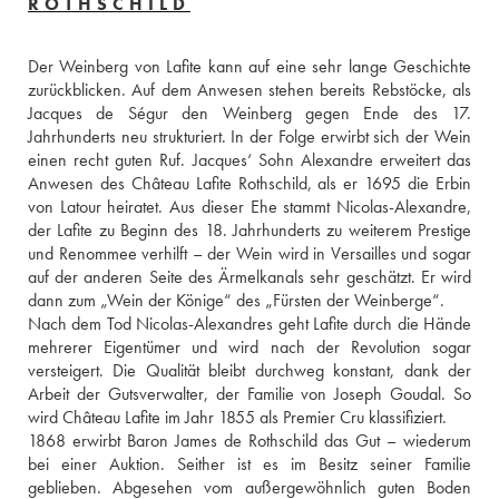
ROTHSCHILD
Der Weinberg von Lafite kann auf eine sehr lange Geschichte 
zurückblicken. Auf dem Anwesen stehen bereits Rebstöcke, als 
Jacques de Ségur den Weinberg gegen Ende des 17. 
Jahrhunderts neu strukturiert. In der Folge erwirbt sich der Wein 
einen recht guten Ruf. Jacques‘ Sohn Alexandre erweitert das 
Anwesen des Château Lafite Rothschild, als er 1695 die Erbin 
von Latour heiratet. Aus dieser Ehe stammt Nicolas-Alexandre, 
der Lafite zu Beginn des 18. Jahrhunderts zu weiterem Prestige 
und Renommee verhilft – der Wein wird in Versailles und sogar 
auf der anderen Seite des Ärmelkanals sehr geschätzt. Er wird 
dann zum „Wein der Könige“ des „Fürsten der Weinberge“.
Nach dem Tod Nicolas-Alexandres geht Lafite durch die Hände 
mehrerer Eigentümer und wird nach der Revolution sogar 
versteigert. Die Qualität bleibt durchweg konstant, dank der 
Arbeit der Gutsverwalter, der Familie von Joseph Goudal. So 
wird Château Lafite im Jahr 1855 als Premier Cru klassifiziert.
1868 erwirbt Baron James de Rothschild das Gut – wiederum 
bei einer Auktion. Seither ist es im Besitz seiner Familie 
geblieben. Abgesehen vom außergewöhnlich guten Boden 