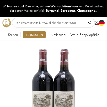
Willkommen auf iDealwine,
online-Weinauktionshaus
und
Weinhandlung
der besten Weine der Welt:
Burgund
,
Bordeaux
,
Champagne
...
Kaufen
Notierung
Wein-Enzyklopädie
VERKAUFEN