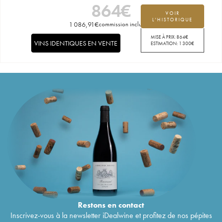
864
€
VOIR
L'HISTORIQUE
1 086,91
€
commission incluse
MISE À PRIX:
864
€
VINS IDENTIQUES EN VENTE
ESTIMATION:
1 300
€
Restons en
contact
Inscrivez-vous à la newsletter iDealwine et profitez de nos pépites