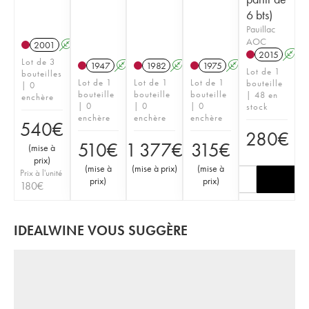
6 bts)
Pauillac
AOC
2001
A
2015
A
Lot de 3
1947
A
1982
A
1975
A
Lot de 1
bouteilles
Lot de 1
Lot de 1
Lot de 1
bouteille
| 0
bouteille
bouteille
bouteille
| 48 en
enchère
| 0
| 0
| 0
stock
enchère
enchère
enchère
540
€
280
€
510
€
1 377
€
315
€
(
mise à
prix
)
(
mise à
(
mise à prix
)
(
mise à
Prix à l'unité
prix
)
prix
)
180
€
IDEALWINE VOUS SUGGÈRE