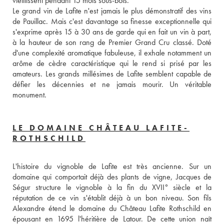
vieillissent pendant 15 mois sous-bois. 
Le grand vin de Lafite n'est jamais le plus démonstratif des vins 
de Pauillac. Mais c'est davantage sa finesse exceptionnelle qui 
s'exprime après 15 à 30 ans de garde qui en fait un vin à part, 
à la hauteur de son rang de Premier Grand Cru classé. Doté 
d'une complexité aromatique fabuleuse, il exhale notamment un 
arôme de cèdre caractéristique qui le rend si prisé par les 
amateurs. Les grands millésimes de Lafite semblent capable de 
défier les décennies et ne jamais mourir. Un véritable 
monument.
LE DOMAINE CHÂTEAU LAFITE-
ROTHSCHILD
L'histoire du vignoble de Lafite est très ancienne. Sur un 
domaine qui comportait déjà des plants de vigne, Jacques de 
Ségur structure le vignoble à la fin du XVII° siècle et la 
réputation de ce vin s'établit déjà à un bon niveau. Son fils 
Alexandre étend le domaine du Château Lafite Rothschild en 
épousant en 1695 l'héritière de Latour. De cette union naît 