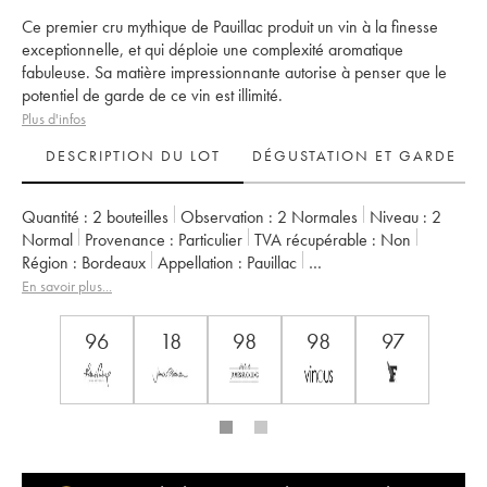
Ce premier cru mythique de Pauillac produit un vin à la finesse
exceptionnelle, et qui déploie une complexité aromatique
fabuleuse. Sa matière impressionnante autorise à penser que le
potentiel de garde de ce vin est illimité.
Plus d'infos
DESCRIPTION DU LOT
DÉGUSTATION ET GARDE
Quantité :
2 bouteilles
Observation :
2 Normales
Niveau :
2
Normal
Provenance :
particulier
TVA récupérable :
non
Région :
Bordeaux
Appellation :
Pauillac
Classement :
1er Grand Cru Classé
En savoir plus...
Propriétaire :
Domaines Barons de Rothschild
96
18
98
98
97