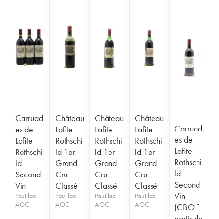
Carruad
Château
Château
Château
Carruad
es de
Lafite
Lafite
Lafite
es de
Lafite
Rothschi
Rothschi
Rothschi
Lafite
Rothschi
ld 1er
ld 1er
ld 1er
Rothschi
ld
Grand
Grand
Grand
ld
Second
Cru
Cru
Cru
Second
Vin
Classé
Classé
Classé
Vin
Pauillac
Pauillac
Pauillac
Pauillac
AOC
AOC
AOC
AOC
(CBO ˆ
partir de