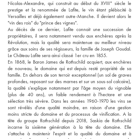
Nicolas-Alexandre, qui construit au début du XVIII° siècle le 
prestige et la renommée de Lafite, le vin étant plébiscité à 
Versailles et déjà également outre-Manche. Il devient alors le 
"vin des rois" du "prince des vignes". 
Au décès de ce dernier, Lafite connait une succession de 
propriétaires, il sera notamment vendu aux enchères après la 
Révolution, mais la qualité sera maintenue au meilleur niveau 
grâce aux soins de ses régisseurs, la famille de Joseph Goudal. 
Le Château Lafite sera ainsi classé 1er cru en 1855. 
En 1868, le Baron James de Rothschild acquiert, aux enchères 
de nouveau, le domaine qui est depuis resté propriété de sa 
famille. En dehors de son terroir exceptionnel (un sol de graves 
profondes, reposant sur des marnes et sur un sous-sol calcaire), 
la qualité s'explique notamment par l'âge moyen du vignoble 
(plus de 40 ans), un faible rendement à l'hectare et une 
sélection très sévère. Dans les années 1960-1970 les vins se 
sont révélés d'une qualité moindre, en raison d'une gestion 
moins stricte du domaine et du processus de vinification. A la 
tête du groupe Rothschild depuis 2018, Saskia de Rothschild 
incarne la sixième génération à la tête du domaine. Elle 
s'attache à maintenir l'esprit et la qualité du domaine et à 