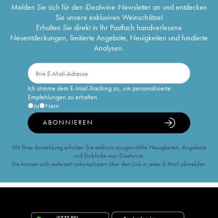
Melden Sie sich für den iDealwine-Newsletter an und entdecken
Sie unsere exklusiven Weinschätze!
Erhalten Sie direkt in Ihr Postfach handverlesene
Neuentdeckungen, limitierte Angebote, Neuigkeiten und fundierte
Analysen.
Ich stimme dem E-Mail-Tracking zu, um personalisierte
Empfehlungen zu erhalten
Ja
Nein
ABONNIEREN
Mit Ihrer Anmeldung erhalten Sie exklusiv ausgewählte Neuigkeiten, Angebote
und Einblicke von iDealwine.
Sie können sich jederzeit unkompliziert über den Link in jeder E-Mail abmelden.