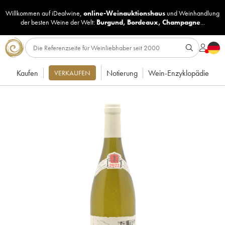
Willkommen auf iDealwine,
online-Weinauktionshaus
und
Weinhandlung
der besten Weine der Welt:
Burgund
,
Bordeaux
,
Champagne
...
Kaufen
Notierung
Wein-Enzyklopädie
VERKAUFEN