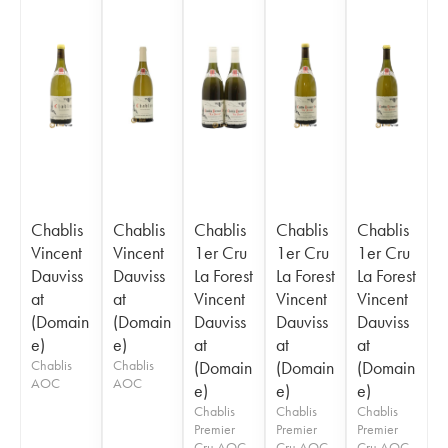
Chablis
Chablis
Chablis
Chablis
Chablis
Vincent
Vincent
1er Cru
1er Cru
1er Cru
Dauviss
Dauviss
La Forest
La Forest
La Forest
at
at
Vincent
Vincent
Vincent
(Domain
(Domain
Dauviss
Dauviss
Dauviss
e)
e)
at
at
at
Chablis
Chablis
(Domain
(Domain
(Domain
AOC
AOC
e)
e)
e)
Chablis
Chablis
Chablis
Premier
Premier
Premier
Cru AOC
Cru AOC
Cru AOC