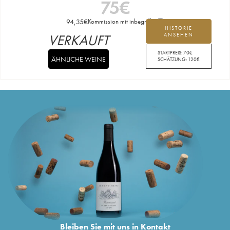
75
€
94,35
€
Kommission mit inbegriffen
HISTORIE
VERKAUFT
ANSEHEN
STARTPREIS:
70
€
ÄHNLICHE WEINE
SCHÄTZUNG:
120
€
Bleiben Sie mit uns in Kontakt