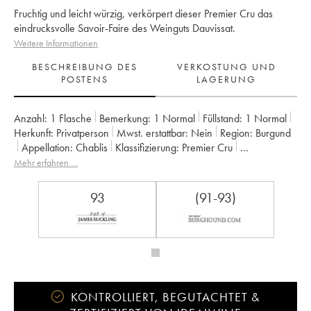
Fruchtig und leicht würzig, verkörpert dieser Premier Cru das
eindrucksvolle Savoir-Faire des Weinguts Dauvissat.
Weitere Informationen
BESCHREIBUNG DES
VERKOSTUNG UND
POSTENS
LAGERUNG
Anzahl:
1 Flasche
Bemerkung:
1 Normal
Füllstand:
1
Normal
Herkunft:
privatperson
Mwst. erstattbar:
nein
Region:
Burgund
Appellation:
Chablis
Klassifizierung:
Premier Cru
Eigentümer:
Vincent Dauvissat (Domaine)
Mehr erfahren …
93
(91-93)
KONTROLLIERT, BEGUTACHTET &