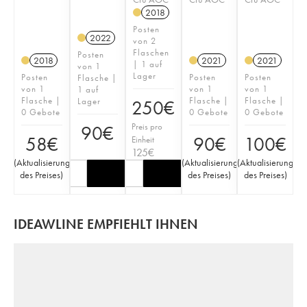
2018
Posten
2022
von 2
Flaschen
Posten
2018
2021
2021
| 1 auf
von 1
Lager
Posten
Posten
Posten
Flasche |
von 1
von 1
von 1
1 auf
Flasche |
Flasche |
Flasche |
Lager
250
€
0 Gebote
0 Gebote
0 Gebote
Preis pro
90
€
58
€
90
€
100
€
Einheit
125
€
(
Aktualisierung
(
Aktualisierung
(
Aktualisierung
des Preises
)
des Preises
)
des Preises
)
IDEAWLINE EMPFIEHLT IHNEN