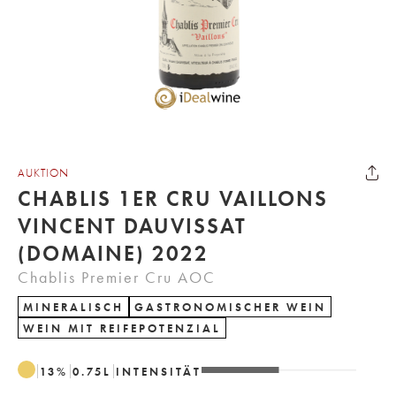
AUKTION
CHABLIS 1ER CRU VAILLONS
VINCENT DAUVISSAT
(DOMAINE) 2022
Chablis Premier Cru AOC
MINERALISCH
GASTRONOMISCHER WEIN
WEIN MIT REIFEPOTENZIAL
13
%
0.75
L
INTENSITÄT