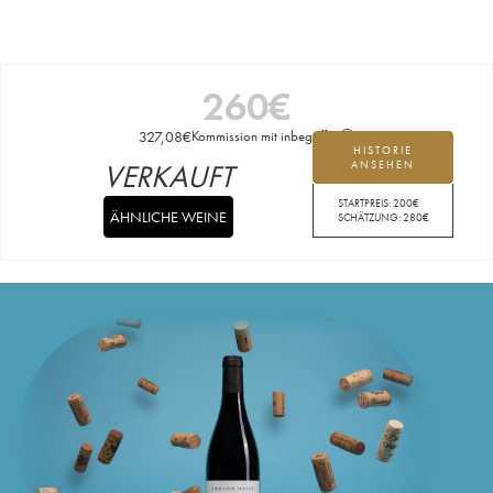
260
€
327,08
€
Kommission mit inbegriffen
HISTORIE
VERKAUFT
ANSEHEN
STARTPREIS:
200
€
ÄHNLICHE WEINE
SCHÄTZUNG:
280
€