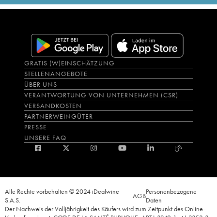
GRATIS (W)EINSCHÄTZUNG
STELLENANGEBOTE
ÜBER UNS
VERANTWORTUNG VON UNTERNEHMEN (CSR)
VERSANDKOSTEN
PARTNERWEINGÜTER
PRESSE
UNSERE FAQ
Alle Rechte vorbehalten © 2024 iDealwine
Personenbezogene
AGB
S.A.S.
Daten
Der Nachweis der Volljährigkeit des Käufers wird zum Zeitpunkt des Online-