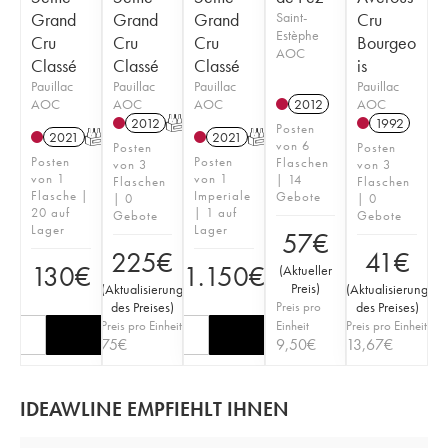
Grand
Grand
Grand
Saint-
Cru
Estèphe
Cru
Cru
Cru
Bourgeo
AOC
Classé
Classé
Classé
is
Pauillac
Pauillac
Pauillac
Pauillac
AOC
AOC
AOC
AOC
2012
2012
T
1992
Posten
2021
T
2021
T
von 6
Posten
Posten
Posten
Posten
Flaschen
von 3
von 3
von 1
von 1
| 14
Flaschen
Flaschen
Flasche |
Imperiale
Gebote
| 0
| 0
20 auf
| 1 auf
Gebote
Gebote
Lager
Lager
57
€
225
€
41
€
130
€
1.150
€
(
Aktueller
Preis
)
(
Aktualisierung
(
Aktualisierung
des Preises
)
Preis pro
des Preises
)
Preis pro Einheit
Einheit
Preis pro Einheit
75
€
9,50
€
13,67
€
IDEAWLINE EMPFIEHLT IHNEN