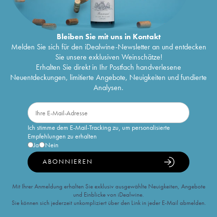
Bleiben Sie mit uns in Kontakt
Melden Sie sich für den iDealwine-Newsletter an und entdecken
Sie unsere exklusiven Weinschätze!
Erhalten Sie direkt in Ihr Postfach handverlesene
Neuentdeckungen, limitierte Angebote, Neuigkeiten und fundierte
Analysen.
Ich stimme dem E-Mail-Tracking zu, um personalisierte
Empfehlungen zu erhalten
Ja
Nein
ABONNIEREN
Mit Ihrer Anmeldung erhalten Sie exklusiv ausgewählte Neuigkeiten, Angebote
und Einblicke von iDealwine.
Sie können sich jederzeit unkompliziert über den Link in jeder E-Mail abmelden.