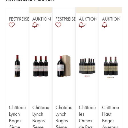
FESTPREISE
AUKTION
FESTPREISE
AUKTION
AUKTION
2
7
Château
Château
Château
Château
Château
Lynch
Lynch
Lynch
les
Haut
Bages
Bages
Bages
Ormes
Bages
5ème
5ème
5ème
de Pez
Averous