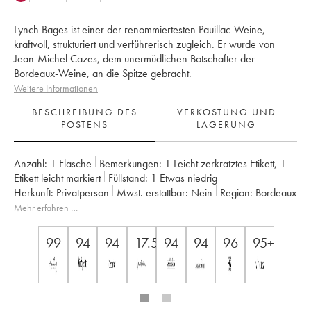
Lynch Bages ist einer der renommiertesten Pauillac-Weine,
kraftvoll, strukturiert und verführerisch zugleich. Er wurde von
Jean-Michel Cazes, dem unermüdlichen Botschafter der
Bordeaux-Weine, an die Spitze gebracht.
Weitere Informationen
BESCHREIBUNG DES
VERKOSTUNG UND
POSTENS
LAGERUNG
Anzahl:
1 Flasche
Bemerkungen:
1 Leicht zerkratztes Etikett
,
1
Etikett leicht markiert
Füllstand:
1
Etwas niedrig
Herkunft:
privatperson
Mwst. erstattbar:
nein
Region:
Bordeaux
Appellation:
Pauillac
Klassifizierung:
5ème Grand Cru Classé
Mehr erfahren …
Eigentümer:
Famille Cazes
99
94
94
17.5
94
94
96
95+