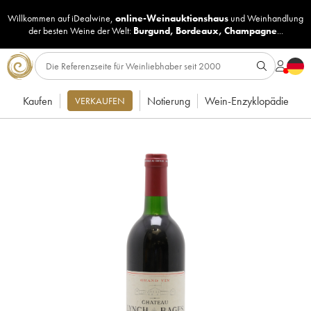
Willkommen auf iDealwine,
online-Weinauktionshaus
und
Weinhandlung
der besten Weine der Welt:
Burgund
,
Bordeaux
,
Champagne
...
Kaufen
Notierung
Wein-Enzyklopädie
VERKAUFEN