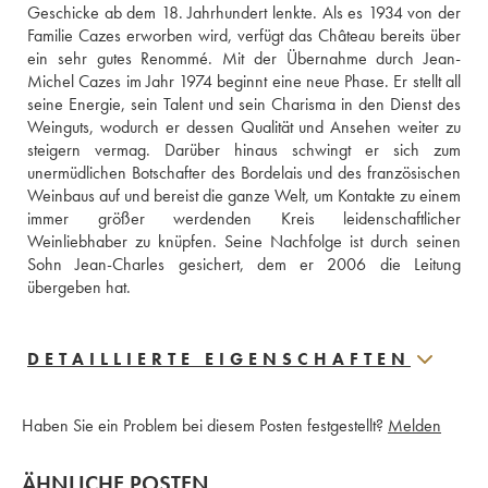
Geschicke ab dem 18. Jahrhundert lenkte. Als es 1934 von der 
Familie Cazes erworben wird, verfügt das Château bereits über 
ein sehr gutes Renommé. Mit der Übernahme durch Jean-
Michel Cazes im Jahr 1974 beginnt eine neue Phase. Er stellt all 
seine Energie, sein Talent und sein Charisma in den Dienst des 
Weinguts, wodurch er dessen Qualität und Ansehen weiter zu 
steigern vermag. Darüber hinaus schwingt er sich zum 
unermüdlichen Botschafter des Bordelais und des französischen 
Weinbaus auf und bereist die ganze Welt, um Kontakte zu einem 
immer größer werdenden Kreis leidenschaftlicher 
Weinliebhaber zu knüpfen. Seine Nachfolge ist durch seinen 
Sohn Jean-Charles gesichert, dem er 2006 die Leitung 
übergeben hat.
DETAILLIERTE EIGENSCHAFTEN
Haben Sie ein Problem bei diesem Posten festgestellt?
Melden
ÄHNLICHE POSTEN