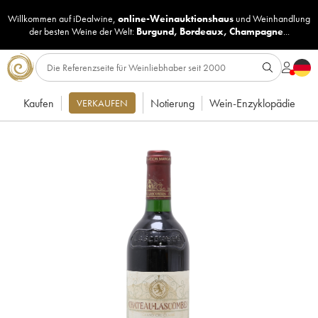
Willkommen auf iDealwine,
online-Weinauktionshaus
und
Weinhandlung
der besten Weine der Welt:
Burgund
,
Bordeaux
,
Champagne
...
Kaufen
Notierung
Wein-Enzyklopädie
VERKAUFEN