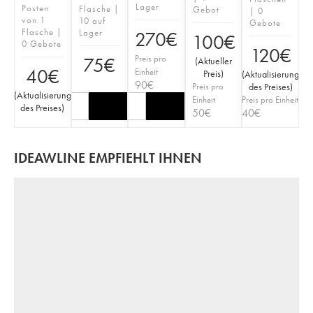
Lager
Posten
Flasche |
Gebot
| 0
von 1
10 auf
Gebote
Flasche |
Lager
270
€
100
€
0 Gebote
120
€
Preis pro
75
€
(
Aktueller
40
€
Einheit
Preis
)
(
Aktualisierung
90
€
Preis pro
des Preises
)
(
Aktualisierung
Einheit
Preis pro Einheit
des Preises
)
50
€
40
€
IDEAWLINE EMPFIEHLT IHNEN