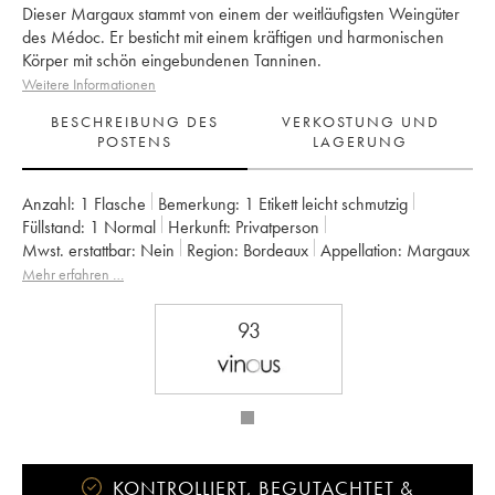
Dieser Margaux stammt von einem der weitläufigsten Weingüter
des Médoc. Er besticht mit einem kräftigen und harmonischen
Körper mit schön eingebundenen Tanninen.
Weitere Informationen
BESCHREIBUNG DES
VERKOSTUNG UND
POSTENS
LAGERUNG
Anzahl:
1 Flasche
Bemerkung:
1 Etikett leicht schmutzig
Füllstand:
1
Normal
Herkunft:
privatperson
Mwst. erstattbar:
nein
Region:
Bordeaux
Appellation:
Margaux
Klassifizierung:
2ème Grand Cru Classé
Eigentümer:
MACSF
Mehr erfahren …
93
KONTROLLIERT, BEGUTACHTET &