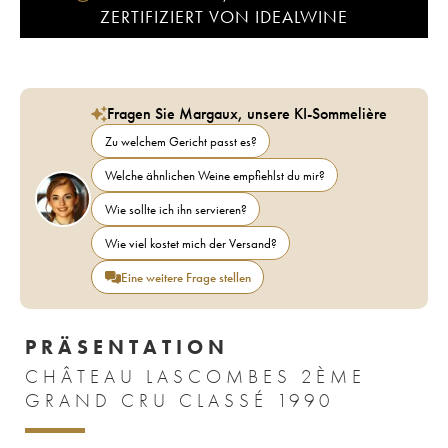
ZERTIFIZIERT VON IDEALWINE
Fragen Sie Margaux, unsere KI-Sommelière
Zu welchem Gericht passt es?
Welche ähnlichen Weine empfiehlst du mir?
Wie sollte ich ihn servieren?
Wie viel kostet mich der Versand?
Eine weitere Frage stellen
PRÄSENTATION
CHÂTEAU LASCOMBES 2ÈME
GRAND CRU CLASSÉ 1990