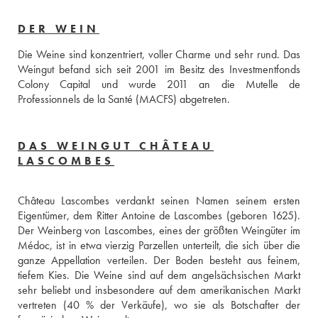
DER WEIN
Die Weine sind konzentriert, voller Charme und sehr rund. Das 
Weingut befand sich seit 2001 im Besitz des Investmentfonds 
Colony Capital und wurde 2011 an die Mutelle de 
Professionnels de la Santé (MACFS) abgetreten.
DAS WEINGUT CHÂTEAU
LASCOMBES
Château Lascombes verdankt seinen Namen seinem ersten 
Eigentümer, dem Ritter Antoine de Lascombes (geboren 1625). 
Der Weinberg von Lascombes, eines der größten Weingüter im 
Médoc, ist in etwa vierzig Parzellen unterteilt, die sich über die 
ganze Appellation verteilen. Der Boden besteht aus feinem, 
tiefem Kies. Die Weine sind auf dem angelsächsischen Markt 
sehr beliebt und insbesondere auf dem amerikanischen Markt 
vertreten (40 % der Verkäufe), wo sie als Botschafter der 