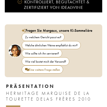
KONTROLLIERT, BEGUTACHTET &
ZERTIFIZIERT VON IDEALWINE
Fragen Sie Margaux, unsere KI-Sommelière
Zu welchem Gericht passt es?
Welche ähnlichen Weine empfiehlst du mir?
Wie sollte ich ihn servieren?
Wie viel kostet mich der Versand?
Eine weitere Frage stellen
PRÄSENTATION
HERMITAGE MARQUISE DE LA
TOURETTE DELAS FRÈRES 2010