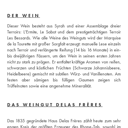
DER WEIN
Dieser Wein besteht aus Syrah und einer Assemblage dreier 
Terroirs: L'Ermite, Le Sabot und dem prestigeträchtigen Terroir 
Les Bessards. Wie alle Weine des Weinguts wird der Marquise 
de la Tourette mit großer Sorgfalt erzeugt: manuelle Lese einzeln 
nach Terroir und verlängerte Reifung (14 bis 16 Monate) in ein- 
bis dreijährigen Fässern, um den Wein in seinen ersten Jahren 
nicht zu stark zu prägen. Er entfaltet kräftige Aromen von reifen, 
schwarzen und köstlichen Früchten (Schwarze Johannisbeere, 
Heidelbeere) gemischt mit subtilen Würz- und Vanillenoten. Am 
festen aber sämigen bis fülligen Gaumen zeigen sich 
Trüffelnoten sowie eine angenehme Mineralität.
DAS WEINGUT DELAS FRÈRES
Das 1835 gegründete Haus Delas Frères zählt heute zum sehr 
engen Kreis der größten Erzeuger des Rhone-Tals, sowohl im 