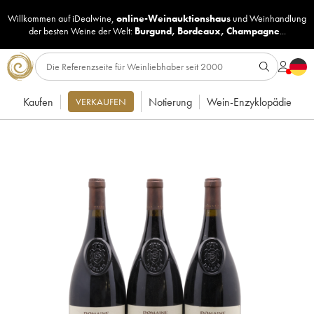
Willkommen auf iDealwine,
online-Weinauktionshaus
und
Weinhandlung
der besten Weine der Welt:
Burgund
,
Bordeaux
,
Champagne
...
Kaufen
Notierung
Wein-Enzyklopädie
VERKAUFEN