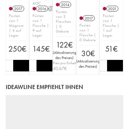
AOC
2014
2017
2016
T
2021
Posten
Posten
Posten
Posten
von 3
2017
von 1
von 1
von 1
Flaschen
Posten
Magnum
Flasche |
Flasche |
| 0
von 1
| 4 auf
9 auf
1 auf
Gebote
Flasche |
Lager
Lager
Lager
0 Gebote
122
€
250
€
145
€
51
€
30
€
(
Aktualisierung
des Preises
)
(
Aktualisierung
Preis pro Einheit
des Preises
)
40,67
€
IDEAWLINE EMPFIEHLT IHNEN