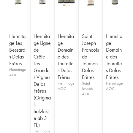
Hermita
Hermita
Hermita
Saint-
Hermita
ge Les
ge Ligne
ge
Joseph
ge
Bessard
de
Domain
François
Domain
s Delas
Crête
e des
de
e des
Frères
Les
Tourette
Tournon
Tourette
Hermitage
Grande
s Delas
Delas
s Delas
AOC
s Vignes
Frères
Frères
Frères
Delas
Hermitage
Saint-
Hermitage
AOC
Joseph
AOC
Frères
AOC
(Origina
l-
holzkist
e ab 3
Fl.)
Hermitage