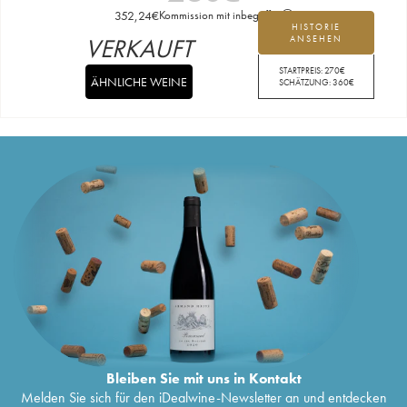
352,24
€
Kommission mit inbegriffen
HISTORIE
VERKAUFT
ANSEHEN
STARTPREIS:
270
€
ÄHNLICHE WEINE
SCHÄTZUNG:
360
€
Bleiben Sie mit uns in Kontakt
Melden Sie sich für den iDealwine-Newsletter an und entdecken