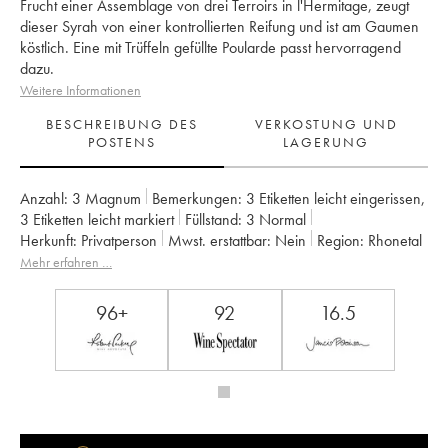
Frucht einer Assemblage von drei Terroirs in l'Hermitage, zeugt
dieser Syrah von einer kontrollierten Reifung und ist am Gaumen
köstlich. Eine mit Trüffeln gefüllte Poularde passt hervorragend
dazu.
Weitere Informationen
BESCHREIBUNG DES
VERKOSTUNG UND
POSTENS
LAGERUNG
Anzahl:
3 Magnum
Bemerkungen:
3 Etiketten leicht eingerissen
,
3 Etiketten leicht markiert
Füllstand:
3
Normal
Herkunft:
privatperson
Mwst. erstattbar:
nein
Region:
Rhonetal
Appellation:
Hermitage
Eigentümer:
Delas Frères
Mehr erfahren …
96+
92
16.5