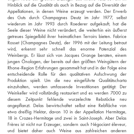
Hinblick auf die Qualität als auch in Bezug auf die Diversität der 
Appellationen, in denen Weine erzeugt werden. Der Erwerb 
des Guts durch Champagnes Deutz im Jahr 1977, selbst 
wiederum im Jahr 1993 durch Roederer aufgekauft, hat die 
Seele dieser Weine nicht verändert, die weiterhin ein äußerst 
getreues Spiegelbild ihrer heimatlichen Terroirs bieten. Fabrice 
Rosset (Champagnes Deutz), der 1996 mit der Leitung betraut 
wird, erkennt sehr schnell das enorme Potenzial des 
Weinbergs. Er lässt sich von Jacques Grange beraten, einem 
jungen Önologen, der bereits auf den größten Weingütern der 
Rhone-Region Erfahrungen gesammelt hat und in der Folge eine 
entscheidende Rolle für den qualitativen Aufschwung der 
Produktion spielt. Um die neu eingeführte Qualitätscharta 
einzuhalten, werden umfassende Investitionen getätigt: Der 
Weinkeller wird vollständig restauriert und es werden 7000 zu 
diesem Zeitpunkt fehlende wurzelechte Rebstöcke neu 
angepflanzt. Delas bewirtschaftet selbst eine Rebfläche von 
etwa dreißig Hektar, davon 10 in der Appellation Hermitage, 
18 in Crozes-Hermitage und zwei in Saint-Joseph. Aber Delas 
Frères ist nicht nur Erzeuger, sondern auch Négociant éleveur, 
und bietet daher auch Weine aus zahlreichen anderen 