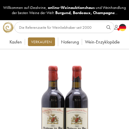
Willkommen auf iDealwine,
online-Weinauktionshaus
und
Weinhandlung
der besten Weine der Welt:
Burgund
,
Bordeaux
,
Champagne
...
Kaufen
Notierung
Wein-Enzyklopädie
VERKAUFEN