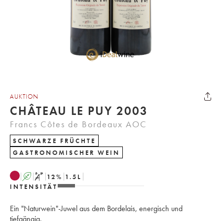
AUKTION
CHÂTEAU LE PUY 2003
Francs Côtes de Bordeaux AOC
SCHWARZE FRÜCHTE
GASTRONOMISCHER WEIN
A
S
12
%
1.5
L
INTENSITÄT
Ein "Naturwein"-Juwel aus dem Bordelais, energisch und
tiefgängig.