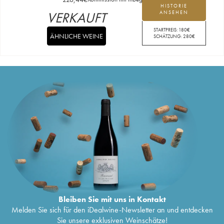
HISTORIE
VERKAUFT
ANSEHEN
STARTPREIS:
180
€
ÄHNLICHE WEINE
SCHÄTZUNG:
280
€
Bleiben Sie mit uns in Kontakt
Melden Sie sich für den iDealwine-Newsletter an und entdecken
Sie unsere exklusiven Weinschätze!