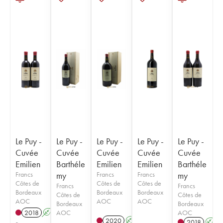
Le Puy -
Le Puy -
Le Puy -
Le Puy -
Le Puy -
Cuvée
Cuvée
Cuvée
Cuvée
Cuvée
Emilien
Barthéle
Emilien
Emilien
Barthéle
Francs
my
Francs
Francs
my
Côtes de
Côtes de
Côtes de
Francs
Francs
Bordeaux
Bordeaux
Bordeaux
Côtes de
Côtes de
AOC
AOC
AOC
Bordeaux
Bordeaux
AOC
AOC
2018
A
S
2020
A
S
T
2018
A