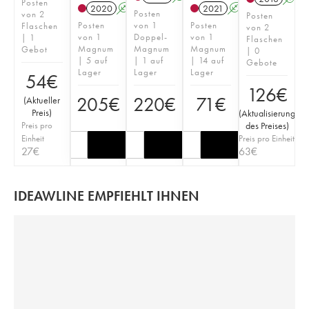
Posten
2020
A
S
T
2021
A
S
Posten
von 2
Posten
Posten
von 1
Posten
Flaschen
von 2
von 1
Doppel-
von 1
| 1
Flaschen
Magnum
Magnum
Magnum
Gebot
| 0
| 5 auf
| 1 auf
| 14 auf
Gebote
Lager
Lager
Lager
54
€
126
€
205
€
220
€
71
€
(
Aktueller
Preis
)
(
Aktualisierung
Preis pro
des Preises
)
Einheit
Preis pro Einheit
27
€
63
€
IDEAWLINE EMPFIEHLT IHNEN