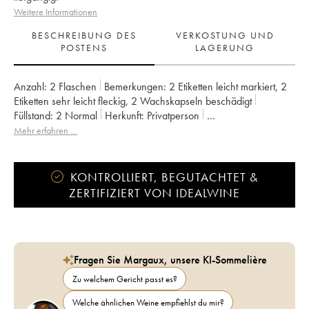
Weitere Informationen
BESCHREIBUNG DES
VERKOSTUNG UND
POSTENS
LAGERUNG
Anzahl:
2 Flaschen
Bemerkungen:
2 Etiketten leicht markiert
,
2
Etiketten sehr leicht fleckig
,
2 Wachskapseln beschädigt
Füllstand:
2
Normal
Herkunft:
privatperson
Mwst. erstattbar:
nein
Region:
Bordeaux
Mehr erfahren …
Appellation:
Francs Côtes de Bordeaux
Eigentümer:
Jean-Pierre et Pascal Amoreau
KONTROLLIERT, BEGUTACHTET &
ZERTIFIZIERT VON IDEALWINE
Fragen Sie Margaux, unsere KI-Sommelière
Zu welchem Gericht passt es?
Welche ähnlichen Weine empfiehlst du mir?