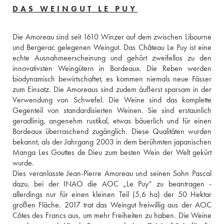
DAS WEINGUT LE PUY
Die Amoreau sind seit 1610 Winzer auf dem zwischen Libourne 
und Bergerac gelegenen Weingut. Das Château Le Puy ist eine 
echte Ausnahmeerscheinung und gehört zweifellos zu den 
innovativsten Weingütern in Bordeaux. Die Reben werden 
biodynamisch bewirtschaftet, es kommen niemals neue Fässer 
zum Einsatz. Die Amoreaus sind zudem äußerst sparsam in der 
Verwendung von Schwefel. Die Weine sind das komplette 
Gegenteil von standardisierten Weinen. Sie sind erstaunlich 
geradlinig, angenehm rustikal, etwas bäuerlich und für einen 
Bordeaux überraschend zugänglich. Diese Qualitäten wurden 
bekannt, als der Jahrgang 2003 in dem berühmten japanischen 
Manga Les Gouttes de Dieu zum besten Wein der Welt gekürt 
wurde. 
Dies veranlasste Jean-Pierre Amoreau und seinen Sohn Pascal 
dazu, bei der INAO die AOC „Le Puy“ zu beantragen - 
allerdings nur für einen kleinen Teil (5,6 ha) der 50 Hektar 
großen Fläche. 2017 trat das Weingut freiwillig aus der AOC 
Côtes des Francs aus, um mehr Freiheiten zu haben. Die Weine 