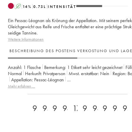
A
14
%
0.75
L
INTENSITÄT
Ein Pessac-Léognan als Krönung der Appellation. Mit seinem perfek
Gleichgewicht aus Reife und Frische entfaltet er eine prächtige Struk
seidige Tannine.
Weitere Informationen
BESCHREIBUNG DES POSTENS
VERKOSTUNG UND LAG
Anzahl:
1 Flasche
Bemerkung:
1 Etikett sehr leicht gezeichnet
Fül
Normal
Herkunft:
privatperson
Mwst. erstattbar:
nein
Region:
B
Appellation:
Pessac-Léognan
Klassifizierung:
Cru classé de graves (Cru klassifiziert)
Mehr erfahren …
Eigentümer:
Famille Cathiard
97+
95
93
94
17
97
94
98
97
97