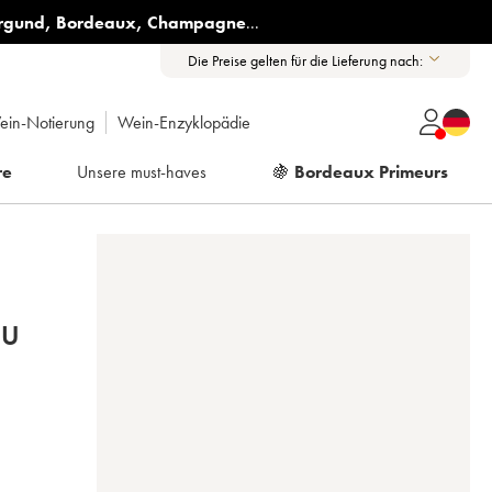
rgund
,
Bordeaux
,
Champagne
...
Die Preise gelten für die Lieferung nach:
ein-Notierung
Wein-Enzyklopädie
re
Unsere must-haves
🍇
Bordeaux Primeurs
RU