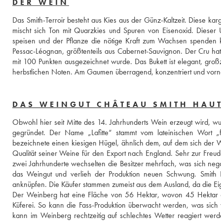
DER WEIN
Das Smith-Terroir besteht aus Kies aus der Günz-Kaltzeit. Diese k
mischt sich Ton mit Quarzkies und Spuren von Eisenoxid. Dieser 
speisen und der Pflanze die nötige Kraft zum Wachsen spenden k
Pessac-Léognan, größtenteils aus Cabernet-Sauvignon. Der Cru hat 
mit 100 Punkten ausgezeichnet wurde. Das Bukett ist elegant, groß
herbstlichen Noten. Am Gaumen überragend, konzentriert und vorne
DAS WEINGUT CHÂTEAU SMITH HAUT
Obwohl hier seit Mitte des 14. Jahrhunderts Wein erzeugt wird, wu
gegründet. Der Name „Lafitte“ stammt vom lateinischen Wort „fi
bezeichnete einen kiesigen Hügel, ähnlich dem, auf dem sich der 
Qualität seiner Weine für den Export nach England. Sehr zur Freu
zwei Jahrhunderte wechselten die Besitzer mehrfach, was sich nega
das Weingut und verlieh der Produktion neuen Schwung. Smith H
anknüpfen. Die Käufer stammen zumeist aus dem Ausland, da die Ei
Der Weinberg hat eine Fläche von 56 Hektar, wovon 45 Hektar de
Küferei. So kann die Fass-Produktion überwacht werden, was sich wi
kann im Weinberg rechtzeitig auf schlechtes Wetter reagiert werd