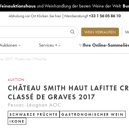
Weinauktionshaus
und
Weinhandlung der besten Weine der Welt:
Bu
Abholung vor Ort
Klicken Sie hier
|
Weinberatung?
+33 1 56 05 86 10
W
WEIN VERKAUFEN
Auktionen
Services +
✨
Ihre Online-Sommeliè
ves 2017 - Posten von 1 Flasche
AUKTION
CHÂTEAU SMITH HAUT LAFITTE C
CLASSÉ DE GRAVES 2017
Pessac-Léognan AOC
SCHWARZE FRÜCHTE
GASTRONOMISCHER WEIN
IKONE