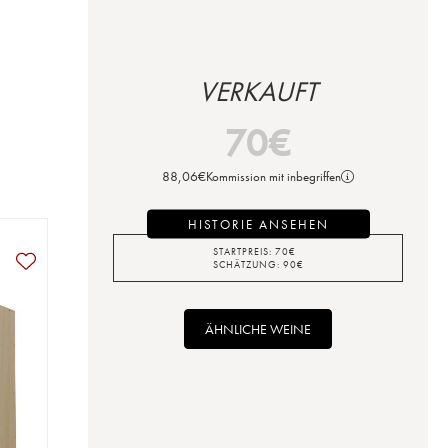
VERKAUFT
70
€
88,06
€
Kommission mit inbegriffen
HISTORIE ANSEHEN
STARTPREIS:
70
€
SCHÄTZUNG:
90
€
ÄHNLICHE WEINE