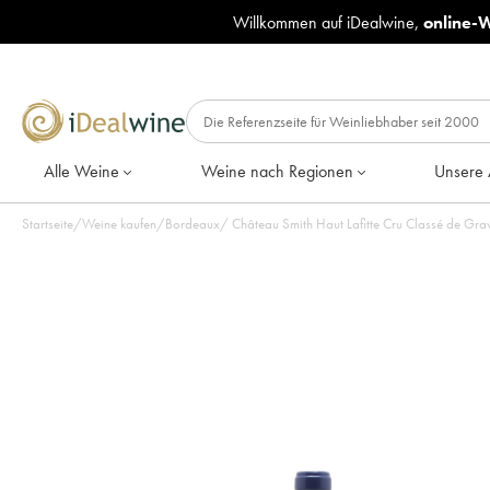
Willkommen auf iDealwine,
online-
Alle Weine
Weine nach Regionen
Unsere 
Startseite
/
Weine kaufen
/
Bordeaux
/
Château Smith Haut Lafitte Cru Classé de Gra