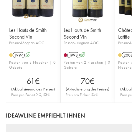
Les Hauts de Smith
Les Hauts de Smith
Châtea
Second Vin
Second Vin
Lafitte
Pessac-Léognan AOC
Pessac-Léognan AOC
Pessac-
1997
A
1998
A
200
Posten von 3 Flaschen | 0
Posten von 2 Flaschen | 0
Posten 
Gebote
Gebote
Flasche
61
€
70
€
(
Aktualisierung des Preises
)
(
Aktualisierung des Preises
)
(
Aktual
20,33
€
35
€
Preis pro Einheit
Preis pro Einheit
Preis pr
IDEAWLINE EMPFIEHLT IHNEN