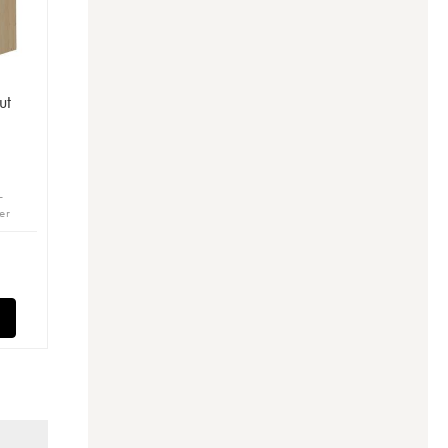
ut
-
er