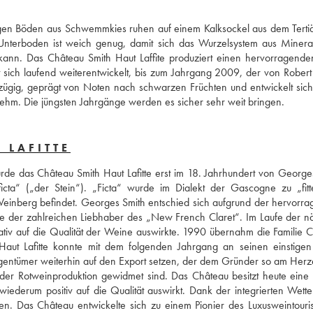
argen Böden aus Schwemmkies ruhen auf einem Kalksockel aus dem Tertiär
Unterboden ist weich genug, damit sich das Wurzelsystem aus Mineral
ann. Das Château Smith Haut Laffite produziert einen hervorragenden
sich laufend weiterentwickelt, bis zum Jahrgang 2009, der von Robert 
zügig, geprägt von Noten nach schwarzen Früchten und entwickelt sich 
hm. Die jüngsten Jahrgänge werden es sicher sehr weit bringen.
 LAFITTE
rde das Château Smith Haut Lafitte erst im 18. Jahrhundert von Georges
cta“ („der Stein“). „Ficta“ wurde im Dialekt der Gascogne zu „fitt
Weinberg befindet. Georges Smith entschied sich aufgrund der hervorra
de der zahlreichen Liebhaber des „New French Claret“. Im Laufe der nä
tiv auf die Qualität der Weine auswirkte. 1990 übernahm die Familie Ca
aut Lafitte konnte mit dem folgenden Jahrgang an seinen einstigen
gentümer weiterhin auf den Export setzen, der dem Gründer so am Herz
r Rotweinproduktion gewidmet sind. Das Château besitzt heute eine 
ederum positiv auf die Qualität auswirkt. Dank der integrierten Wetters
en. Das Château entwickelte sich zu einem Pionier des Luxusweintouris