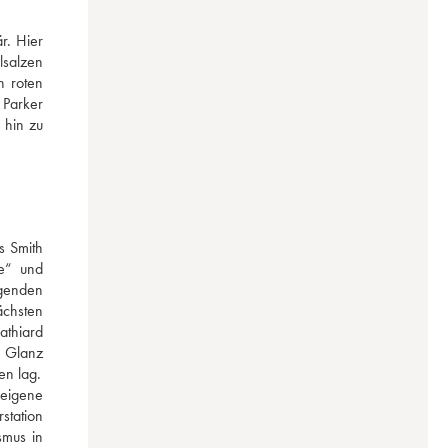
. Hier 
salzen 
 roten 
Parker 
hin zu 
 Smith 
e“ und 
genden 
chsten 
thiard 
 Glanz 
en lag.
eigene 
tation 
mus in 