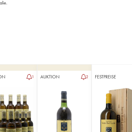
lie.
ON
AUKTION
FESTPREISE
1
2