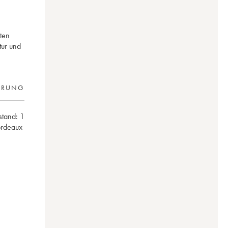
ten
tur und
ERUNG
lstand:
1
ordeaux