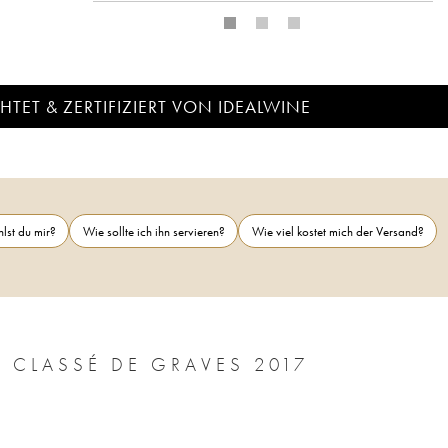
TET & ZERTIFIZIERT VON IDEALWINE
lst du mir?
Wie sollte ich ihn servieren?
Wie viel kostet mich der Versand?
 CLASSÉ DE GRAVES 2017