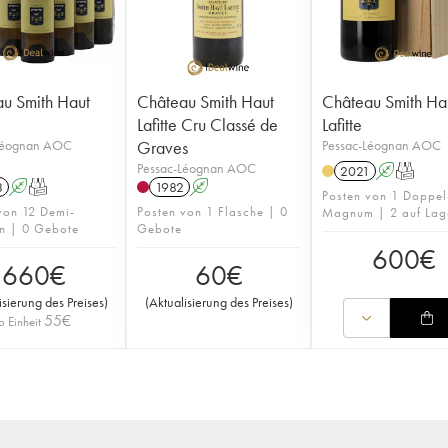
u Smith Haut
Château Smith Haut
Château Smith Ha
Lafitte Cru Classé de
Lafitte
Léognan AOC
Graves
Pessac-Léognan AOC
Pessac-Léognan AOC
2021
A
T
8
A
T
1982
A
Posten von 1 Doppel
von 12 Demi-
Posten von 1 Flasche | 0
Magnum | 2 auf Lag
n | 0 Gebote
Gebote
600
€
660
€
60
€
isierung des Preises
)
(
Aktualisierung des Preises
)
55
€
o Einheit