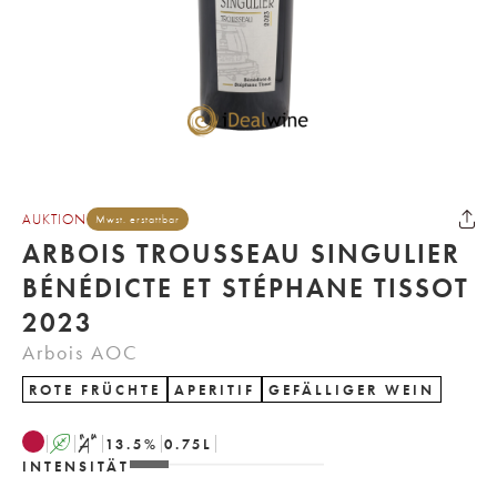
AUKTION
Mwst. erstattbar
ARBOIS TROUSSEAU SINGULIER
BÉNÉDICTE ET STÉPHANE TISSOT
2023
Arbois AOC
ROTE FRÜCHTE
APERITIF
GEFÄLLIGER WEIN
A
S
13.5
%
0.75
L
INTENSITÄT