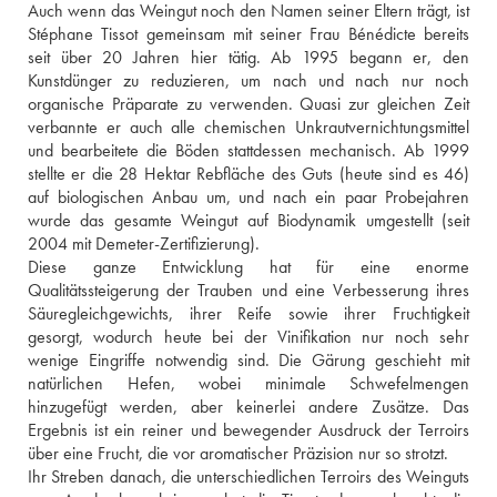
Auch wenn das Weingut noch den Namen seiner Eltern trägt, ist 
Stéphane Tissot gemeinsam mit seiner Frau Bénédicte bereits 
seit über 20 Jahren hier tätig. Ab 1995 begann er, den 
Kunstdünger zu reduzieren, um nach und nach nur noch 
organische Präparate zu verwenden. Quasi zur gleichen Zeit 
verbannte er auch alle chemischen Unkrautvernichtungsmittel 
und bearbeitete die Böden stattdessen mechanisch. Ab 1999 
stellte er die 28 Hektar Rebfläche des Guts (heute sind es 46) 
auf biologischen Anbau um, und nach ein paar Probejahren 
wurde das gesamte Weingut auf Biodynamik umgestellt (seit 
2004 mit Demeter-Zertifizierung). 
Diese ganze Entwicklung hat für eine enorme 
Qualitätssteigerung der Trauben und eine Verbesserung ihres 
Säuregleichgewichts, ihrer Reife sowie ihrer Fruchtigkeit 
gesorgt, wodurch heute bei der Vinifikation nur noch sehr 
wenige Eingriffe notwendig sind. Die Gärung geschieht mit 
natürlichen Hefen, wobei minimale Schwefelmengen 
hinzugefügt werden, aber keinerlei andere Zusätze. Das 
Ergebnis ist ein reiner und bewegender Ausdruck der Terroirs 
über eine Frucht, die vor aromatischer Präzision nur so strotzt. 
Ihr Streben danach, die unterschiedlichen Terroirs des Weinguts 