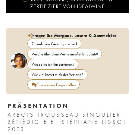
ZERTIFIZIERT VON IDEALWINE
Fragen Sie Margaux, unsere KI-Sommelière
Zu welchem Gericht passt es?
Welche ähnlichen Weine empfiehlst du mir?
Wie sollte ich ihn servieren?
Wie viel kostet mich der Versand?
Eine weitere Frage stellen
PRÄSENTATION
ARBOIS TROUSSEAU SINGULIER
BÉNÉDICTE ET STÉPHANE TISSOT
2023