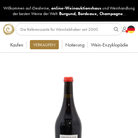
Willkommen auf iDealwine,
online-Weinauktionshaus
und
Weinhandlung
der besten Weine der Welt:
Burgund
,
Bordeaux
,
Champagne
...
Kaufen
Notierung
Wein-Enzyklopädie
VERKAUFEN