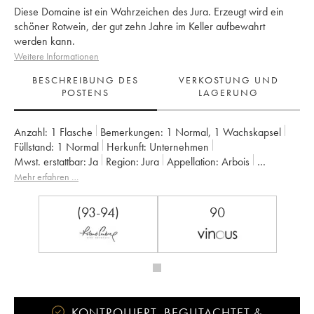
Diese Domaine ist ein Wahrzeichen des Jura. Erzeugt wird ein
schöner Rotwein, der gut zehn Jahre im Keller aufbewahrt
werden kann.
Weitere Informationen
BESCHREIBUNG DES
VERKOSTUNG UND
POSTENS
LAGERUNG
Anzahl:
1 Flasche
Bemerkungen:
1 Normal
,
1 Wachskapsel
Füllstand:
1
Normal
Herkunft:
unternehmen
Mwst. erstattbar:
ja
Region:
Jura
Appellation:
Arbois
Eigentümer:
Bénédicte et Stéphane Tissot
Mehr erfahren …
(93-94)
90
KONTROLLIERT, BEGUTACHTET &