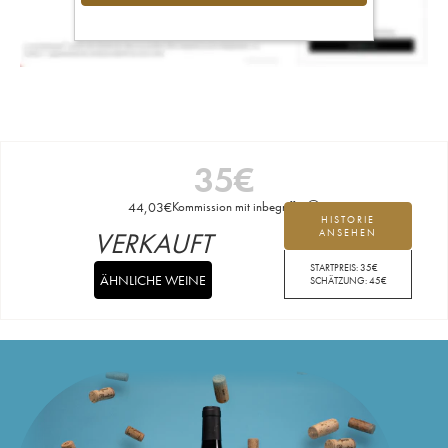
35
€
44,03
€
Kommission mit inbegriffen
HISTORIE
VERKAUFT
ANSEHEN
STARTPREIS:
35
€
ÄHNLICHE WEINE
SCHÄTZUNG:
45
€