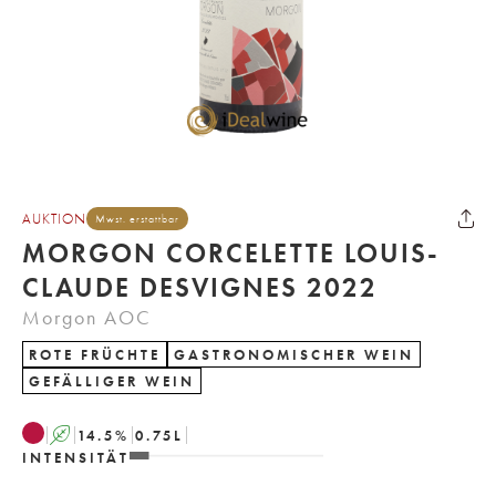
AUKTION
Mwst. erstattbar
MORGON CORCELETTE LOUIS-
CLAUDE DESVIGNES 2022
Morgon AOC
ROTE FRÜCHTE
GASTRONOMISCHER WEIN
GEFÄLLIGER WEIN
A
14.5
%
0.75
L
INTENSITÄT