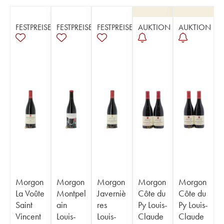
FESTPREISE
FESTPREISE
FESTPREISE
AUKTION
AUKTION
Morgon
Morgon
Morgon
Morgon
Morgon
La Voûte
Montpel
Javerniè
Côte du
Côte du
Saint
ain
res
Py Louis-
Py Louis-
Vincent
Louis-
Louis-
Claude
Claude