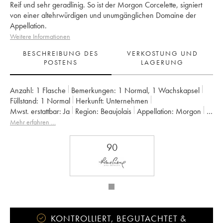
Reif und sehr geradlinig. So ist der Morgon Corcelette, signiert
von einer altehrwürdigen und unumgänglichen Domaine der
Appellation.
Weitere Informationen
BESCHREIBUNG DES
VERKOSTUNG UND
POSTENS
LAGERUNG
Anzahl:
1 Flasche
Bemerkungen:
1 Normal
,
1 Wachskapsel
Füllstand:
1
Normal
Herkunft:
unternehmen
Mwst. erstattbar:
ja
Region:
Beaujolais
Appellation:
Morgon
Eigentümer:
Louis-Claude Desvignes
Mehr erfahren …
90
KONTROLLIERT, BEGUTACHTET &