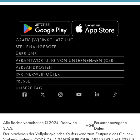
GRATIS (W)EINSCHÄTZUNG
STELLENANGEBOTE
ÜBER UNS
VERANTWORTUNG VON UNTERNEHMEN (CSR)
VERSANDKOSTEN
PARTNERWEINGÜTER
PRESSE
UNSERE FAQ
Alle Rechte vorbehalten © 2024 iDealwine
Personenbezogene
AGB
S.A.S.
Daten
Der Nachweis der Volljährigkeit des Käufers wird zum Zeitpunkt des Online-
Verkaufs verlangt. CODE DE LA SANTÉ PUBLIQUE, ART.L.3342-1 et L.3353-3