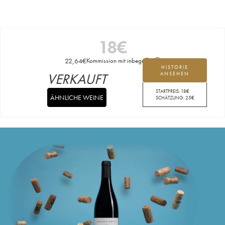
18
€
22,64
€
Kommission mit inbegriffen
HISTORIE
VERKAUFT
ANSEHEN
STARTPREIS:
18
€
ÄHNLICHE WEINE
SCHÄTZUNG:
25
€