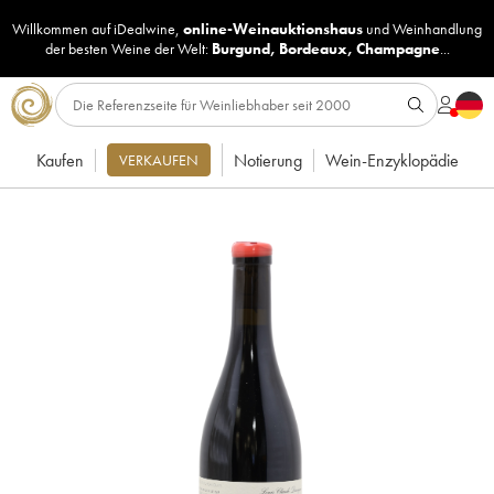
Willkommen auf iDealwine,
online-Weinauktionshaus
und
Weinhandlung
der besten Weine der Welt:
Burgund
,
Bordeaux
,
Champagne
...
Kaufen
Notierung
Wein-Enzyklopädie
VERKAUFEN