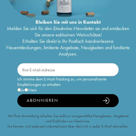
Bleiben Sie mit uns in Kontakt
Melden Sie sich für den iDealwine-Newsletter an und entdecken
Sie unsere exklusiven Weinschätze!
Erhalten Sie direkt in Ihr Postfach handverlesene
Neuentdeckungen, limitierte Angebote, Neuigkeiten und fundierte
Analysen.
Ich stimme dem E-Mail-Tracking zu, um personalisierte
Empfehlungen zu erhalten
Ja
Nein
ABONNIEREN
Mit Ihrer Anmeldung erhalten Sie exklusiv ausgewählte Neuigkeiten, Angebote
und Einblicke von iDealwine.
Sie können sich jederzeit unkompliziert über den Link in jeder E-Mail abmelden.