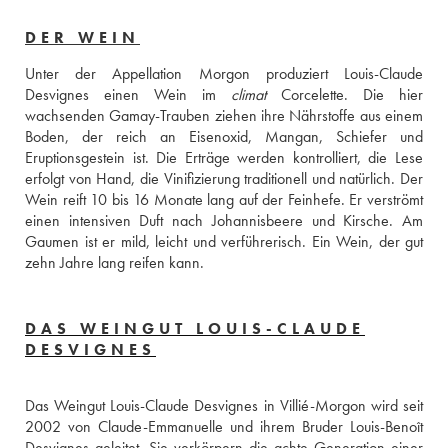
DER WEIN
Unter der Appellation Morgon produziert Louis-Claude 
Desvignes einen Wein im 
climat
 Corcelette. Die hier 
wachsenden Gamay-Trauben ziehen ihre Nährstoffe aus einem 
Boden, der reich an Eisenoxid, Mangan, Schiefer und 
Eruptionsgestein ist. Die Erträge werden kontrolliert, die Lese 
erfolgt von Hand, die Vinifizierung traditionell und natürlich. Der 
Wein reift 10 bis 16 Monate lang auf der Feinhefe. Er verströmt 
einen intensiven Duft nach Johannisbeere und Kirsche. Am 
Gaumen ist er mild, leicht und verführerisch. Ein Wein, der gut 
zehn Jahre lang reifen kann.
DAS WEINGUT LOUIS-CLAUDE
DESVIGNES
Das Weingut Louis-Claude Desvignes in Villié-Morgon wird seit 
2002 von Claude-Emmanuelle und ihrem Bruder Louis-Benoît 
Desvignes geleitet. Sie verkörpern die achte Generation einer 