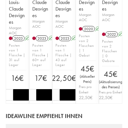
Louis-
Claude
Claude
Desvign
Desvign
Claude
Desvign
Desvign
es
es
Desvign
es
es
Morgon
Morgon
AOC
AOC
es
Morgon
Morgon
AOC
AOC
Morgon
2020
A
AOC
2022
A
Posten
2023
A
2023
A
2023
A
von 2
Posten
Posten
Posten
Posten
Flaschen
von 2
von 1
von 1
von 1
| 1
Flaschen
Flasche |
Flasche |
Flasche |
Gebot
| 0
31 auf
60+ auf
43 auf
Gebote
Lager
Lager
Lager
45
€
45
€
16
€
17
€
22,50
€
(
Aktueller
Preis
)
(
Aktualisierung
Preis pro
des Preises
)
Einheit
Preis pro Einheit
22,50
€
22,50
€
IDEAWLINE EMPFIEHLT IHNEN