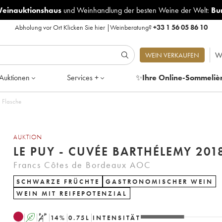
Weinauktionshaus
und
Weinhandlung der besten Weine der Welt:
Bu
Abholung vor Ort
Klicken Sie hier
|
Weinberatung?
+33 1 56 05 86 10
W
WEIN VERKAUFEN
Auktionen
Services +
✨
Ihre Online-Sommeliè
1 Flasche
AUKTION
LE PUY - CUVÉE BARTHÉLEMY 201
Francs Côtes de Bordeaux AOC
SCHWARZE FRÜCHTE
GASTRONOMISCHER WEIN
WEIN MIT REIFEPOTENZIAL
A
S
14
%
0.75
L
INTENSITÄT