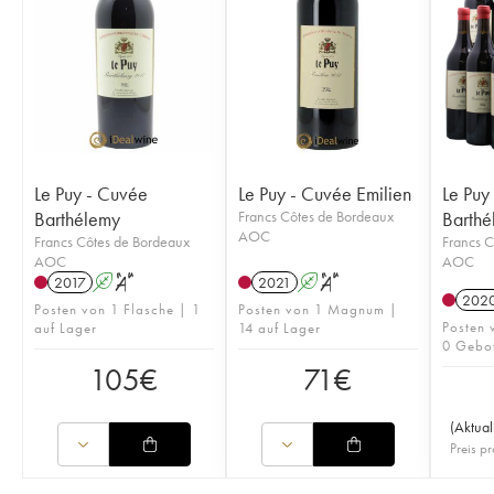
Le Puy - Cuvée
Le Puy - Cuvée Emilien
Le Puy
Barthélemy
Francs Côtes de Bordeaux
Barthé
AOC
Francs Côtes de Bordeaux
Francs C
AOC
AOC
2017
A
S
2021
A
S
202
Posten von 1 Flasche | 1
Posten von 1 Magnum |
Posten 
auf Lager
14 auf Lager
0 Gebo
105
€
71
€
(
Aktual
Preis pr