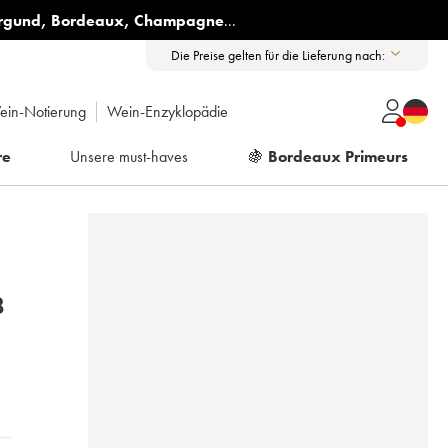
rgund
,
Bordeaux
,
Champagne
...
Die Preise gelten für die Lieferung nach:
ein-Notierung
Wein-Enzyklopädie
re
Unsere must-haves
🍇
Bordeaux Primeurs
8