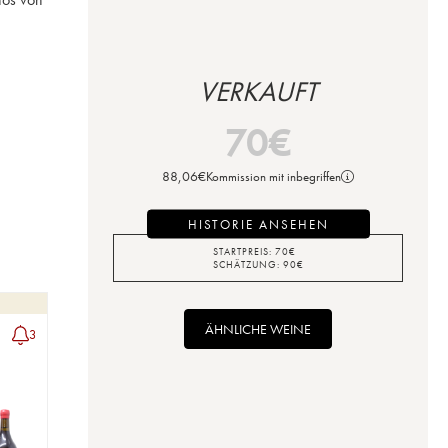
VERKAUFT
70
€
88,06
€
Kommission mit inbegriffen
HISTORIE ANSEHEN
STARTPREIS:
70
€
SCHÄTZUNG:
90
€
ÄHNLICHE WEINE
3