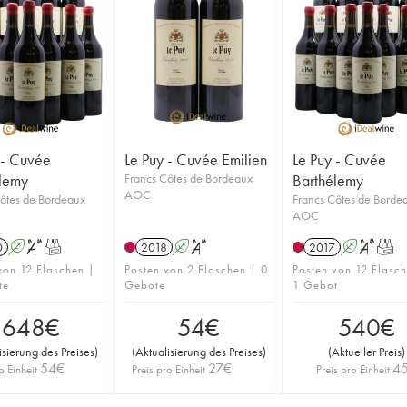
 - Cuvée
Le Puy - Cuvée Emilien
Le Puy - Cuvée
lemy
Francs Côtes de Bordeaux
Barthélemy
AOC
ôtes de Bordeaux
Francs Côtes de Borde
AOC
0
A
S
T
2018
A
S
2017
A
S
T
von 12 Flaschen |
Posten von 2 Flaschen | 0
Posten von 12 Flasc
te
Gebote
1 Gebot
648
€
54
€
540
€
isierung des Preises
)
(
Aktualisierung des Preises
)
(
Aktueller Preis
)
54
€
27
€
4
o Einheit
Preis pro Einheit
Preis pro Einheit