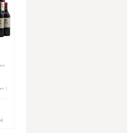
aux
hen |
5
€