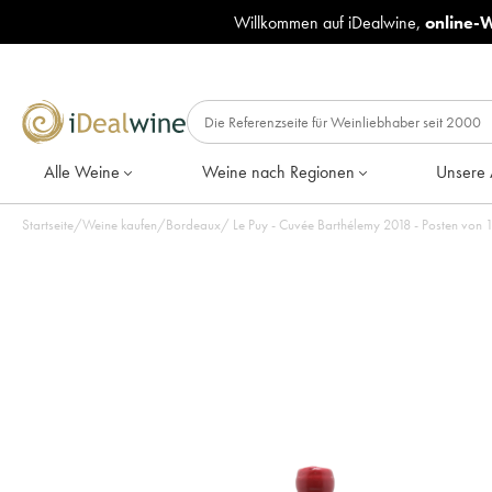
Willkommen auf iDealwine,
online-
Alle Weine
Weine nach Regionen
Unsere 
Startseite
/
Weine kaufen
/
Bordeaux
/
Le Puy - Cuvée Barthélemy 2018 - Posten von 