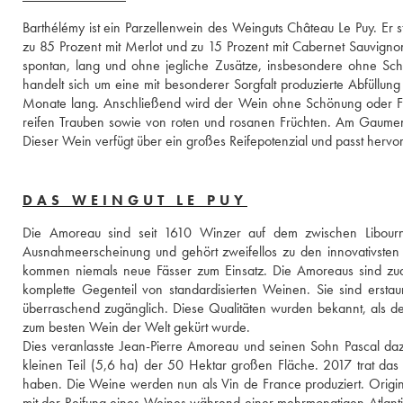
Barthélémy ist ein Parzellenwein des Weinguts Château Le Puy. Er s
zu 85 Prozent mit Merlot und zu 15 Prozent mit Cabernet Sauvignon be
spontan, lang und ohne jegliche Zusätze, insbesondere ohne Sch
handelt sich um eine mit besonderer Sorgfalt produzierte Abfüllun
Monate lang. Anschließend wird der Wein ohne Schönung oder Filtr
reifen Trauben sowie von roten und rosanen Früchten. Am Gaumen zeig
Dieser Wein verfügt über ein großes Reifepotenzial und passt hervo
DAS WEINGUT LE PUY
Die Amoreau sind seit 1610 Winzer auf dem zwischen Libourn
Ausnahmeerscheinung und gehört zweifellos zu den innovativsten
kommen niemals neue Fässer zum Einsatz. Die Amoreaus sind zu
komplette Gegenteil von standardisierten Weinen. Sie sind erstau
überraschend zugänglich. Diese Qualitäten wurden bekannt, als 
zum besten Wein der Welt gekürt wurde. 
Dies veranlasste Jean-Pierre Amoreau und seinen Sohn Pascal daz
kleinen Teil (5,6 ha) der 50 Hektar großen Fläche. 2017 trat das
haben. Die Weine werden nun als Vin de France produziert. Originali
mit der Reifung eines Weines während einer mehrmonatigen Atlant