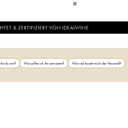
TET & ZERTIFIZIERT VON IDEALWINE
lst du mir?
Wie sollte ich ihn servieren?
Wie viel kostet mich der Versand?