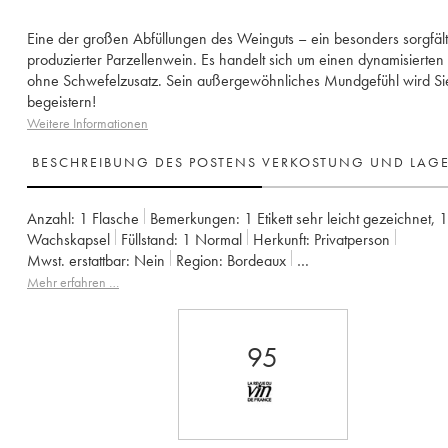
Eine der großen Abfüllungen des Weinguts – ein besonders sorgfält
produzierter Parzellenwein. Es handelt sich um einen dynamisierte
ohne Schwefelzusatz. Sein außergewöhnliches Mundgefühl wird Si
begeistern!
Weitere Informationen
BESCHREIBUNG DES POSTENS
VERKOSTUNG UND LAG
Anzahl:
1 Flasche
Bemerkungen:
1 Etikett sehr leicht gezeichnet
,
1
Wachskapsel
Füllstand:
1
Normal
Herkunft:
privatperson
Mwst. erstattbar:
nein
Region:
Bordeaux
Appellation:
Francs Côtes de Bordeaux
Mehr erfahren …
Eigentümer:
Jean-Pierre et Pascal Amoreau
95