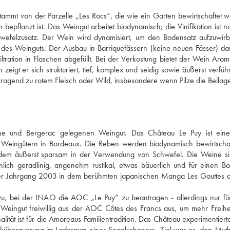
tammt von der Parzelle „Les Rocs“, die wie ein Garten bewirtschaftet wi
pflanzt ist. Das Weingut arbeitet biodynamisch; die Vinifikation ist natü
wefelzusatz. Der Wein wird dynamisiert, um den Bodensatz aufzuwirbe
g des Weinguts. Der Ausbau in Barriquefässern (keine neuen Fässer) dau
ation in Flaschen abgefüllt. Bei der Verkostung bietet der Wein Arom
t er sich strukturiert, tief, komplex und seidig sowie äußerst verführe
rragend zu rotem Fleisch oder Wild, insbesondere wenn Pilze die Beilage
e und Bergerac gelegenen Weingut. Das Château Le Puy ist eine 
 Weingütern in Bordeaux. Die Reben werden biodynamisch bewirtschaft
dem äußerst sparsam in der Verwendung von Schwefel. Die Weine si
nlich geradlinig, angenehm rustikal, etwas bäuerlich und für einen Bo
der Jahrgang 2003 in dem berühmten japanischen Manga Les Gouttes d
u, bei der INAO die AOC „Le Puy“ zu beantragen - allerdings nur für
 Weingut freiwillig aus der AOC Côtes des Francs aus, um mehr Freihei
tät ist für die Amoreaus Familientradition. Das Château experimentierte
iküberquerung im Laderaum eines Segelschoners. Ziel war es, den Myth