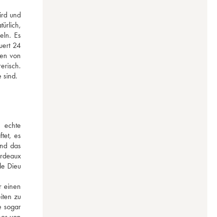
rd und 
rlich, 
ln. Es 
ert 24 
en von 
risch. 
 sind.
echte 
et, es 
nd das 
rdeaux 
e Dieu 
 einen 
ten zu 
 sogar 
os von 