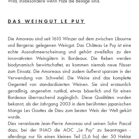
Wild, insbesondere wenn Pilze die Beilage sind.
DAS WEINGUT LE PUY
Die Amoreau sind seit 1610 Winzer auf dem zwischen Libourne 
und Bergerac gelegenen Weingut. Das Château Le Puy ist eine 
echte Ausnahmeerscheinung und gehört zweifellos zu den 
innovativsten Weingütern in Bordeaux. Die Reben werden 
biodynamisch bewirtschaftet, es kommen niemals neue Fässer 
zum Einsatz. Die Amoreaus sind zudem äußerst sparsam in der 
Verwendung von Schwefel. Die Weine sind das komplette 
Gegenteil von standardisierten Weinen. Sie sind erstaunlich 
geradlinig, angenehm rustikal, etwas bäuerlich und für einen 
Bordeaux überraschend zugänglich. Diese Qualitäten wurden 
bekannt, als der Jahrgang 2003 in dem berühmten japanischen 
Manga Les Gouttes de Dieu zum besten Wein der Welt gekürt 
wurde. 
Dies veranlasste Jean-Pierre Amoreau und seinen Sohn Pascal 
dazu, bei der INAO die AOC „Le Puy“ zu beantragen - 
allerdings nur für einen kleinen Teil (5,6 ha) der 50 Hektar 