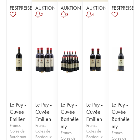
FESTPREISE
AUKTION
AUKTION
AUKTION
FESTPREISE
2
3
4
Le Puy -
Le Puy -
Le Puy -
Le Puy -
Le Puy -
Cuvée
Cuvée
Cuvée
Cuvée
Cuvée
Emilien
Emilien
Barthéle
Emilien
Barthéle
Francs
Francs
my
Francs
my
Côtes de
Côtes de
Côtes de
Francs
Francs
Bordeaux
Bordeaux
Bordeaux
Côtes de
Côtes de