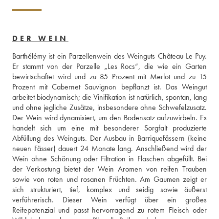
DER WEIN
Barthélémy ist ein Parzellenwein des Weinguts Château Le Puy. 
Er stammt von der Parzelle „Les Rocs“, die wie ein Garten 
bewirtschaftet wird und zu 85 Prozent mit Merlot und zu 15 
Prozent mit Cabernet Sauvignon bepflanzt ist. Das Weingut 
arbeitet biodynamisch; die Vinifikation ist natürlich, spontan, lang 
und ohne jegliche Zusätze, insbesondere ohne Schwefelzusatz. 
Der Wein wird dynamisiert, um den Bodensatz aufzuwirbeln. Es 
handelt sich um eine mit besonderer Sorgfalt produzierte 
Abfüllung des Weinguts. Der Ausbau in Barriquefässern (keine 
neuen Fässer) dauert 24 Monate lang. Anschließend wird der 
Wein ohne Schönung oder Filtration in Flaschen abgefüllt. Bei 
der Verkostung bietet der Wein Aromen von reifen Trauben 
sowie von roten und rosanen Früchten. Am Gaumen zeigt er 
sich strukturiert, tief, komplex und seidig sowie äußerst 
verführerisch. Dieser Wein verfügt über ein großes 
Reifepotenzial und passt hervorragend zu rotem Fleisch oder 