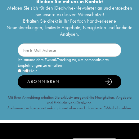
Bleiben Sie mit uns in Kontakt
Melden Sie sich für den iDealwine-Newsletter an und entdecken
Sie unsere exklusiven Weinschätze!
Erhalten Sie direkt in Ihr Postfach handverlesene
Neuentdeckungen, limitierte Angebote, Neuigkeiten und fundierte
Analysen.
Ich stimme dem E-Mail-Tracking zu, um personalisierte
Empfehlungen zu erhalten
Ja
Nein
ABONNIEREN
Mit Ihrer Anmeldung erhalten Sie exklusiv ausgewählte Neuigkeiten, Angebote
und Einblicke von iDealwine.
Sie können sich jederzeit unkompliziert über den Link in jeder E-Mail abmelden.