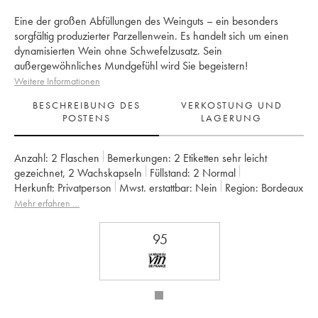
Eine der großen Abfüllungen des Weinguts – ein besonders
sorgfältig produzierter Parzellenwein. Es handelt sich um einen
dynamisierten Wein ohne Schwefelzusatz. Sein
außergewöhnliches Mundgefühl wird Sie begeistern!
Weitere Informationen
BESCHREIBUNG DES
VERKOSTUNG UND
POSTENS
LAGERUNG
Anzahl:
2 Flaschen
Bemerkungen:
2 Etiketten sehr leicht
gezeichnet
,
2 Wachskapseln
Füllstand:
2
Normal
Herkunft:
privatperson
Mwst. erstattbar:
nein
Region:
Bordeaux
Appellation:
Francs Côtes de Bordeaux
Mehr erfahren …
Eigentümer:
Jean-Pierre et Pascal Amoreau
95