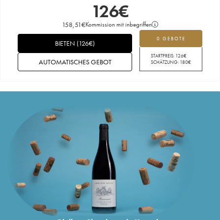
126
€
158,51
€
Kommission mit inbegriffen
0 GEBOTE
BIETEN
(
126
€
)
STARTPREIS:
126
€
AUTOMATISCHES GEBOT
SCHÄTZUNG:
180
€