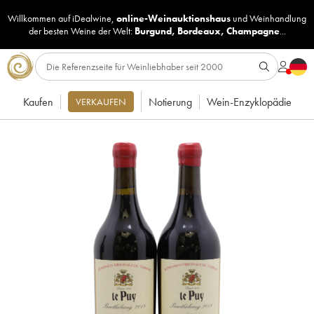
Willkommen auf iDealwine,
online-Weinauktionshaus
und
Weinhandlung
der besten Weine der Welt:
Burgund
,
Bordeaux
,
Champagne
...
Kaufen
Notierung
Wein-Enzyklopädie
VERKAUFEN