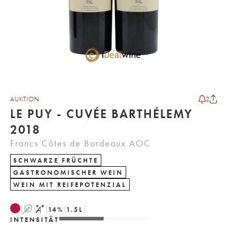
AUKTION
2
LE PUY - CUVÉE BARTHÉLEMY
2018
Francs Côtes de Bordeaux AOC
SCHWARZE FRÜCHTE
GASTRONOMISCHER WEIN
WEIN MIT REIFEPOTENZIAL
A
S
14
%
1.5
L
INTENSITÄT