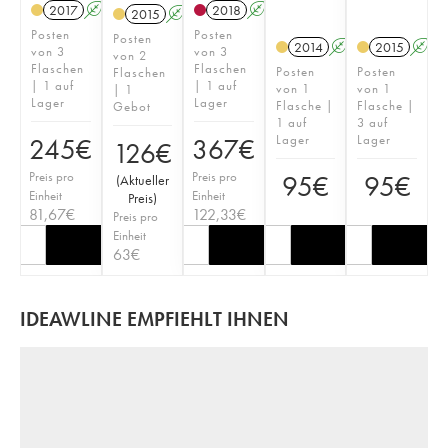
2017
A
2018
A
2015
A
Posten
Posten
Posten
2014
A
2015
A
von 3
von 3
von 2
Flaschen
Flaschen
Posten
Posten
Flaschen
| 1 auf
| 1 auf
von 1
von 1
| 1
Lager
Lager
Flasche |
Flasche |
Gebot
1 auf
3 auf
Lager
Lager
245
€
367
€
126
€
Preis pro
Preis pro
95
€
95
€
(
Aktueller
Einheit
Einheit
Preis
)
81,67
€
122,33
€
Preis pro
Einheit
63
€
IDEAWLINE EMPFIEHLT IHNEN