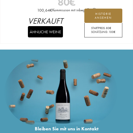
80
€
100,64
€
Kommission mit inbegriffen
HISTORIE
VERKAUFT
ANSEHEN
STARTPREIS:
80
€
ÄHNLICHE WEINE
SCHÄTZUNG:
100
€
Bleiben Sie mit uns in Kontakt