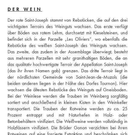
DER WEIN
Der rote Saint-Joseph stammt von Rebstöcken, die auf den drei 
wichtigsten Terroirs des Weinguts wachsen. Das erste verfügt 
über Böden aus rotem Lehm, durchsetzt mit Kieselsteinen, und 
befindet sich in der Parzelle „Les Oliviers“, wo ebenfalls die 
Rebstöcke des weißen Saint-Joseph des Weinguts wachsen. 
Das zweite, das zudem in der Assemblage überwiegt, besteht 
aus mehreren Parzellen mit sehr granithaltigen Böden, die an 
das qualitativ hochwertigste Terroir der Appellation Saint-Joseph 
(das ihr ihren Namen gab) grenzen. Das dritte Terroir liegt in 
der nördlichsten Gemeinde von Saint-Jean-de-Muzols (die 
beiden anderen liegen in der Nähe des Dorfes Tournon). Hier 
wachsen die ältesten Rebstöcke des Weinguts auf Gneisboden. 
Bei der Weinlese werden die Trauben im Weinberg sorgfältig 
sortiert und anschließend in kleinen Kisten in den Weinkeller 
transportiert. Die Trauben der Rotweine werden zu ca. 25 
Prozent entrappt und mit Naturhefen in Holz- oder 
Betonbehältern vinifiziert. Die Weißweine werden vollständig in 
Holzfässern vinifiziert. Die Brüder Gonon verzichten bei ihren 
Rotweinen auf eine forcierte Extraktion und beschränken sich 