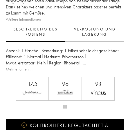
ausgewogenen roten Saint-Joseph von beeindruckender Länge.
Dank seines weichen und intensiven Charakters passt er perfekt
zu Lamm mit Gemüse.
Weitere Informationen
BESCHREIBUNG DES
VERKOSTUNG UND
POSTENS
LAGERUNG
Anzahl:
1 Flasche
Bemerkung:
1 Etikett sehr leicht gezeichnet
Füllstand:
1
Normal
Herkunft:
privatperson
Mwst. erstattbar:
nein
Region:
Rhonetal
Appellation:
Saint-Joseph
Eigentümer:
Gonon (Domaine)
Mehr erfahren …
17.5
96
93
KONTROLLIERT, BEGUTACHTET &