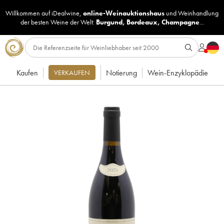
Willkommen auf iDealwine,
online-Weinauktionshaus
und
Weinhandlung
der besten Weine der Welt:
Burgund
,
Bordeaux
,
Champagne
...
Kaufen
Notierung
Wein-Enzyklopädie
VERKAUFEN