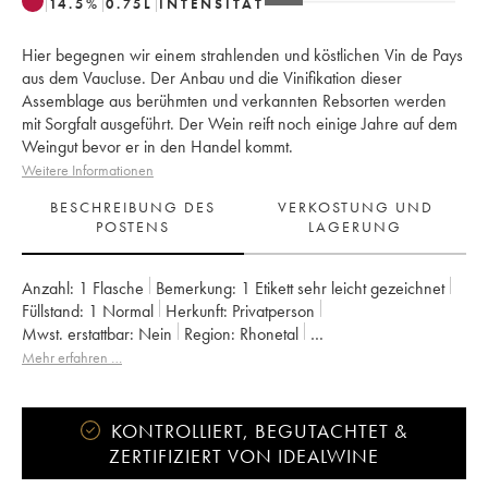
14.5
%
0.75
L
INTENSITÄT
Hier begegnen wir einem strahlenden und köstlichen Vin de Pays
aus dem Vaucluse. Der Anbau und die Vinifikation dieser
Assemblage aus berühmten und verkannten Rebsorten werden
mit Sorgfalt ausgeführt. Der Wein reift noch einige Jahre auf dem
Weingut bevor er in den Handel kommt.
Weitere Informationen
BESCHREIBUNG DES
VERKOSTUNG UND
POSTENS
LAGERUNG
Anzahl:
1 Flasche
Bemerkung:
1 Etikett sehr leicht gezeichnet
Füllstand:
1
Normal
Herkunft:
privatperson
Mwst. erstattbar:
nein
Region:
Rhonetal
Appellation:
Vaucluse (Vin de Pays de Vaucluse)
Mehr erfahren …
Eigentümer:
Emmanuel Reynaud
KONTROLLIERT, BEGUTACHTET &
ZERTIFIZIERT VON IDEALWINE