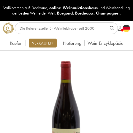
Willkommen auf iDealwine,
online-Weinauktionshaus
und
Weinhandlung
der besten Weine der Welt:
Burgund
,
Bordeaux
,
Champagne
...
Kaufen
Notierung
Wein-Enzyklopädie
VERKAUFEN