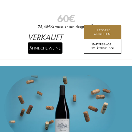
60
€
75,48
€
Kommission mit inbegriffen
HISTORIE
VERKAUFT
ANSEHEN
STARTPREIS:
60
€
ÄHNLICHE WEINE
SCHÄTZUNG:
80
€