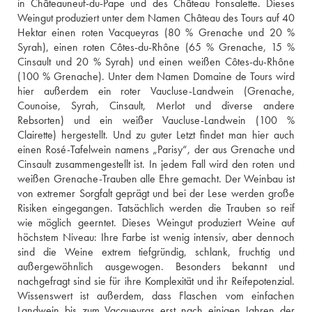
in Châteauneuf-du-Pape und des Château Fonsalette. Dieses 
Weingut produziert unter dem Namen Château des Tours auf 40 
Hektar einen roten Vacqueyras (80 % Grenache und 20 % 
Syrah), einen roten Côtes-du-Rhône (65 % Grenache, 15 % 
Cinsault und 20 % Syrah) und einen weißen Côtes-du-Rhône 
(100 % Grenache). Unter dem Namen Domaine de Tours wird 
hier außerdem ein roter Vaucluse-Landwein (Grenache, 
Counoise, Syrah, Cinsault, Merlot und diverse andere 
Rebsorten) und ein weißer Vaucluse-Landwein (100 % 
Clairette) hergestellt. Und zu guter Letzt findet man hier auch 
einen Rosé-Tafelwein namens „Parisy“, der aus Grenache und 
Cinsault zusammengestellt ist. In jedem Fall wird den roten und 
weißen Grenache-Trauben alle Ehre gemacht. Der Weinbau ist 
von extremer Sorgfalt geprägt und bei der Lese werden große 
Risiken eingegangen. Tatsächlich werden die Trauben so reif 
wie möglich geerntet. Dieses Weingut produziert Weine auf 
höchstem Niveau: Ihre Farbe ist wenig intensiv, aber dennoch 
sind die Weine extrem tiefgründig, schlank, fruchtig und 
außergewöhnlich ausgewogen. Besonders bekannt und 
nachgefragt sind sie für ihre Komplexität und ihr Reifepotenzial. 
Wissenswert ist außerdem, dass Flaschen vom einfachen 
Landwein bis zum Vacqueyras erst nach einigen Jahren der 