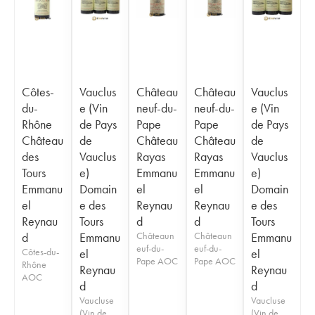
Côtes-
Vauclus
Château
Château
Vauclus
du-
e (Vin
neuf-du-
neuf-du-
e (Vin
Rhône
de Pays
Pape
Pape
de Pays
Château
de
Château
Château
de
des
Vauclus
Rayas
Rayas
Vauclus
Tours
e)
Emmanu
Emmanu
e)
Emmanu
Domain
el
el
Domain
el
e des
Reynau
Reynau
e des
Reynau
Tours
d
d
Tours
d
Emmanu
Châteaun
Châteaun
Emmanu
euf-du-
euf-du-
Côtes-du-
el
el
Pape AOC
Pape AOC
Rhône
Reynau
Reynau
AOC
d
d
Vaucluse
Vaucluse
(Vin de
(Vin de