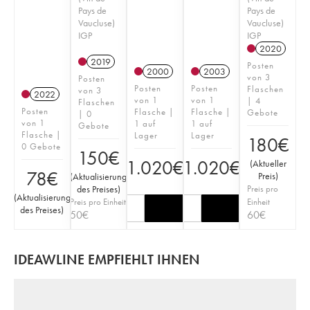
Pays de
Pays de
Vaucluse)
Vaucluse)
IGP
IGP
2020
2019
Posten
2000
2003
von 3
Posten
Posten
Posten
Flaschen
von 3
2022
von 1
von 1
| 4
Flaschen
Posten
Flasche |
Flasche |
Gebote
| 0
von 1
1 auf
1 auf
Gebote
Flasche |
Lager
Lager
180
€
0 Gebote
150
€
1.020
€
1.020
€
(
Aktueller
78
€
Preis
)
(
Aktualisierung
des Preises
)
Preis pro
(
Aktualisierung
Preis pro Einheit
Einheit
des Preises
)
50
€
60
€
IDEAWLINE EMPFIEHLT IHNEN