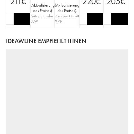
211
€
220
€
205
€
(
Aktualisierung
(
Aktualisierung
des Preises
)
des Preises
)
Preis pro Einheit
Preis pro Einheit
27
€
27
€
IDEAWLINE EMPFIEHLT IHNEN