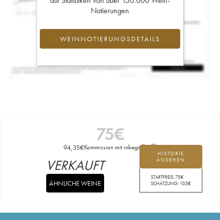
auf Statistiken von über 150.000 Wein-
Notierungen
WEINNOTIERUNGSDETAILS
75
€
94,35
€
Kommission mit inbegriffen
HISTORIE
VERKAUFT
ANSEHEN
STARTPREIS:
75
€
ÄHNLICHE WEINE
SCHÄTZUNG:
105
€