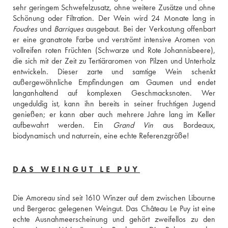
sehr geringem Schwefelzusatz, ohne weitere Zusätze und ohne 
Foudres
 und 
Barriques
 ausgebaut. Bei der Verkostung offenbart 
er eine granatrote Farbe und verströmt intensive Aromen von 
vollreifen roten Früchten (Schwarze und Rote Johannisbeere), 
die sich mit der Zeit zu Tertiäraromen von Pilzen und Unterholz 
entwickeln. Dieser zarte und samtige Wein schenkt 
außergewöhnliche Empfindungen am Gaumen und endet 
langanhaltend auf komplexen Geschmacksnoten. Wer 
ungeduldig ist, kann ihn bereits in seiner fruchtigen Jugend 
genießen; er kann aber auch mehrere Jahre lang im Keller 
aufbewahrt werden. Ein 
Grand Vin
 aus Bordeaux, 
biodynamisch und naturrein, eine echte Referenzgröße!
DAS WEINGUT LE PUY
Die Amoreau sind seit 1610 Winzer auf dem zwischen Libourne 
und Bergerac gelegenen Weingut. Das Château Le Puy ist eine 
echte Ausnahmeerscheinung und gehört zweifellos zu den 