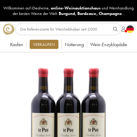
Willkommen auf iDealwine,
online-Weinauktionshaus
und
Weinhandlung
der besten Weine der Welt:
Burgund
,
Bordeaux
,
Champagne
...
Kaufen
Notierung
Wein-Enzyklopädie
VERKAUFEN