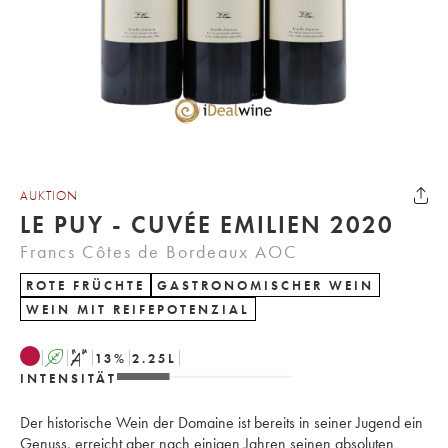
AUKTION
LE PUY - CUVÉE EMILIEN 2020
Francs Côtes de Bordeaux AOC
ROTE FRÜCHTE
GASTRONOMISCHER WEIN
WEIN MIT REIFEPOTENZIAL
A
S
13
%
2.25
L
INTENSITÄT
Der historische Wein der Domaine ist bereits in seiner Jugend ein
Genuss, erreicht aber nach einigen Jahren seinen absoluten