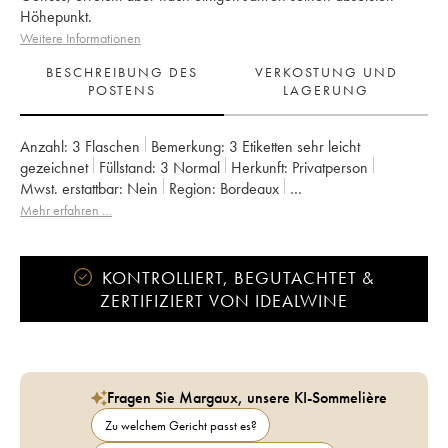
Höhepunkt.
Weitere Informationen
BESCHREIBUNG DES
VERKOSTUNG UND
POSTENS
LAGERUNG
Anzahl:
3 Flaschen
Bemerkung:
3 Etiketten sehr leicht
gezeichnet
Füllstand:
3
Normal
Herkunft:
privatperson
Mwst. erstattbar:
nein
Region:
Bordeaux
Appellation:
Francs Côtes de Bordeaux
Mehr erfahren …
Eigentümer:
Jean-Pierre et Pascal Amoreau
KONTROLLIERT, BEGUTACHTET &
ZERTIFIZIERT VON IDEALWINE
Fragen Sie Margaux, unsere KI-Sommelière
Zu welchem Gericht passt es?