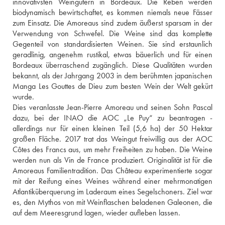
innovativsten Weingütern in Bordeaux. Die Reben werden 
biodynamisch bewirtschaftet, es kommen niemals neue Fässer 
zum Einsatz. Die Amoreaus sind zudem äußerst sparsam in der 
Verwendung von Schwefel. Die Weine sind das komplette 
Gegenteil von standardisierten Weinen. Sie sind erstaunlich 
geradlinig, angenehm rustikal, etwas bäuerlich und für einen 
Bordeaux überraschend zugänglich. Diese Qualitäten wurden 
bekannt, als der Jahrgang 2003 in dem berühmten japanischen 
Manga Les Gouttes de Dieu zum besten Wein der Welt gekürt 
wurde. 
Dies veranlasste Jean-Pierre Amoreau und seinen Sohn Pascal 
dazu, bei der INAO die AOC „Le Puy“ zu beantragen - 
allerdings nur für einen kleinen Teil (5,6 ha) der 50 Hektar 
großen Fläche. 2017 trat das Weingut freiwillig aus der AOC 
Côtes des Francs aus, um mehr Freiheiten zu haben. Die Weine 
werden nun als Vin de France produziert. Originalität ist für die 
Amoreaus Familientradition. Das Château experimentierte sogar 
mit der Reifung eines Weines während einer mehrmonatigen 
Atlantiküberquerung im Laderaum eines Segelschoners. Ziel war 
es, den Mythos von mit Weinflaschen beladenen Galeonen, die 