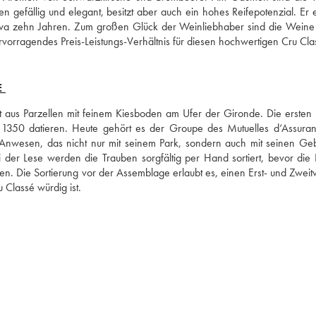
 gefällig und elegant, besitzt aber auch ein hohes Reifepotenzial. Er ent
twa zehn Jahren. Zum großen Glück der Weinliebhaber sind die Weine 
vorragendes Preis-Leistungs-Verhältnis für diesen hochwertigen Cru Cla
E
 aus Parzellen mit feinem Kiesboden am Ufer der Gironde. Die ersten 
1350 datieren. Heute gehört es der Groupe des Mutuelles d‘Assuran
es Anwesen, das nicht nur mit seinem Park, sondern auch mit seinen Ge
 der Lese werden die Trauben sorgfältig per Hand sortiert, bevor die E
den. Die Sortierung vor der Assemblage erlaubt es, einen Erst- und Zweitw
 Classé würdig ist.