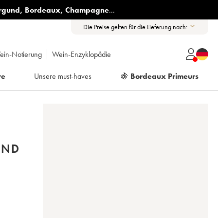
rgund
,
Bordeaux
,
Champagne
...
Die Preise gelten für die Lieferung nach:
ein-Notierung
Wein-Enzyklopädie
re
Unsere must-haves
🍇
Bordeaux Primeurs
AND