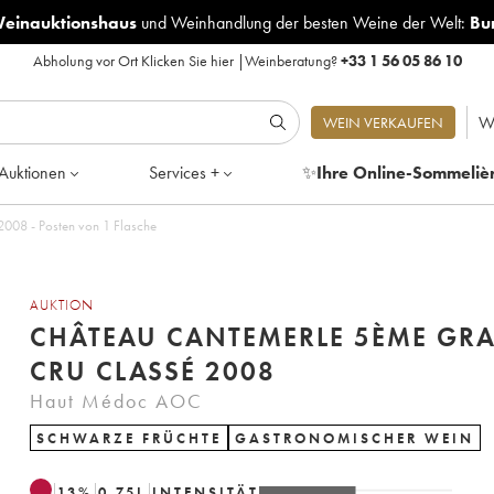
Weinauktionshaus
und
Weinhandlung der besten Weine der Welt:
Bu
Abholung vor Ort
Klicken Sie hier
|
Weinberatung?
+33 1 56 05 86 10
W
WEIN VERKAUFEN
Auktionen
Services +
✨
Ihre Online-Sommeliè
008 - Posten von 1 Flasche
AUKTION
CHÂTEAU CANTEMERLE 5ÈME GR
CRU CLASSÉ 2008
Haut Médoc AOC
SCHWARZE FRÜCHTE
GASTRONOMISCHER WEIN
13
%
0.75
L
INTENSITÄT