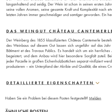
langanhaltend und seidig. Der Wein ist schon in seinen ersten Jahren
seine vollen Aromen, seine gesamte Kraft und Komplexität nach e
letzten Jahren immer geschmeidiger und samtiger geworden. Ein her
DAS WEINGUT CHÂTEAU CANTEMERL
Der Weinberg des 1855 klassifizierten Château Cantemerle besteht
des Weinbaus auf diesem Gut lassen sich ungefähr auf das Jahr 
Bâtiment et des Travaux Publics. Es handelt sich um ein herrlich
begeistert, und dem Anbau wird hier besondere Sorgfalt zuteil. Bei
jeder Parzelle in großen Eichenholzbottichen separat vinifiziert wer
produzieren – ein Unterpfand der Akribie und Qualität, die eines Cru
DETAILLIERTE EIGENSCHAFTEN
Haben Sie ein Problem bei diesem Posten festgestellt?
Melden
ÄHNLICHE POSTEN