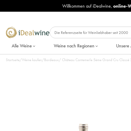
Willkommen auf iDealwine,
online-
Alle Weine
Weine nach Regionen
Unsere 
Startseite
/
Weine kaufen
/
Bordeaux
/
Château Cantemerle 5ème Grand Cru Classé 2