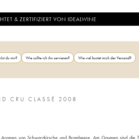
TET & ZERTIFIZIERT VON IDEALWINE
lst du mir?
Wie sollte ich ihn servieren?
Wie viel kostet mich der Versand?
D CRU CLASSÉ 2008
et Aromen von Schwarzkirsche und Brombeere. Am Gaumen sind die T