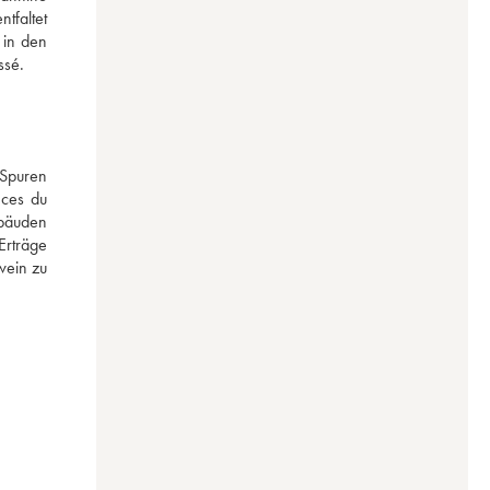
faltet 
in den 
ssé.
Spuren 
ces du 
bäuden 
rträge 
ein zu 