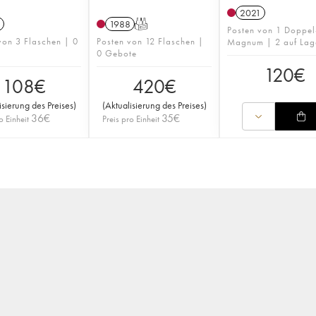
2021
1988
T
Posten von 1 Doppel
von 3 Flaschen | 0
Posten von 12 Flaschen |
Magnum | 2 auf Lag
0 Gebote
120
€
108
€
420
€
isierung des Preises
)
(
Aktualisierung des Preises
)
36
€
35
€
o Einheit
Preis pro Einheit