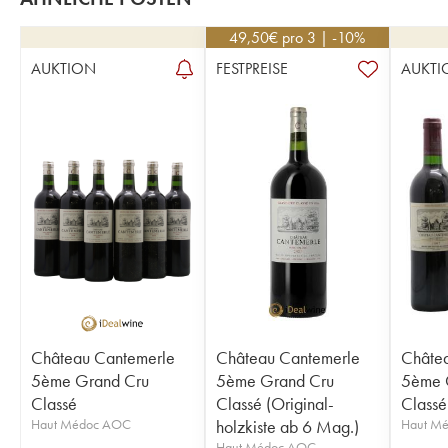
49,50
€
pro 3 | -10%
AUKTION
FESTPREISE
AUKTI
Château Cantemerle
Château Cantemerle
Châte
5ème Grand Cru
5ème Grand Cru
5ème 
Classé
Classé (Original-
Classé
Haut Médoc AOC
holzkiste ab 6 Mag.)
Haut M
Haut Médoc AOC