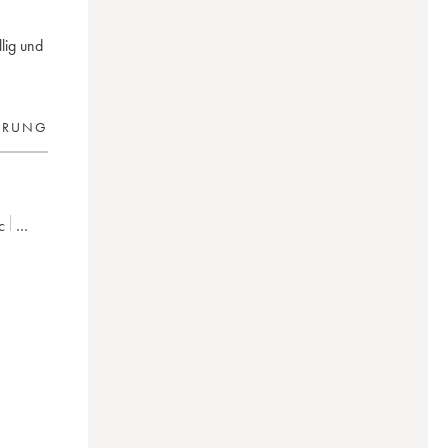
lig und
ERUNG
c