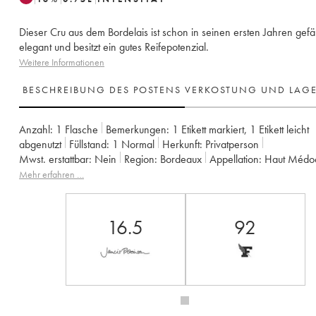
Dieser Cru aus dem Bordelais ist schon in seinen ersten Jahren gefäl
elegant und besitzt ein gutes Reifepotenzial.
Weitere Informationen
BESCHREIBUNG DES POSTENS
VERKOSTUNG UND LAG
Anzahl:
1 Flasche
Bemerkungen:
1 Etikett markiert
,
1 Etikett leicht
abgenutzt
Füllstand:
1
Normal
Herkunft:
privatperson
Mwst. erstattbar:
nein
Region:
Bordeaux
Appellation:
Haut Médo
Klassifizierung:
5ème Grand Cru Classé
Mehr erfahren …
Eigentümer:
Mutuelle du Bâtiment et des Travaux publics
16.5
92