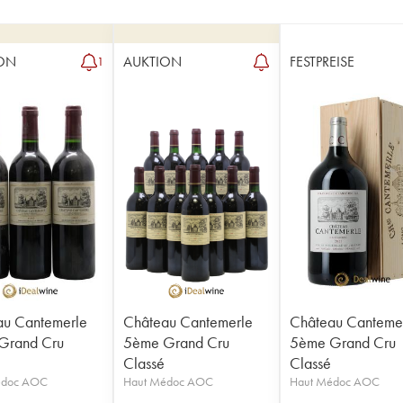
ON
AUKTION
FESTPREISE
1
au Cantemerle
Château Cantemerle
Château Canteme
Grand Cru
5ème Grand Cru
5ème Grand Cru
Classé
Classé
édoc AOC
Haut Médoc AOC
Haut Médoc AOC