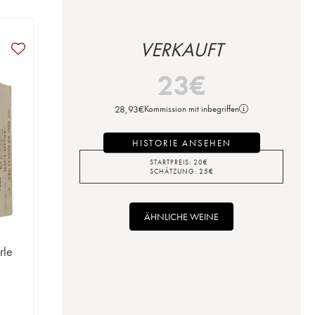
VERKAUFT
23
€
28,93
€
Kommission mit inbegriffen
HISTORIE ANSEHEN
STARTPREIS:
20
€
SCHÄTZUNG:
25
€
ÄHNLICHE WEINE
rle