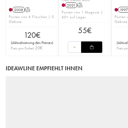
2021
T
2008
T
1997
Posten von 1 Magnum |
Posten von 6 Flaschen | 0
Posten 
60+ auf Lager
Gebote
Gebote
55
€
120
€
(
Aktualisierung des Preises
)
(
Aktual
20
€
Preis pro Einheit
Preis pr
IDEAWLINE EMPFIEHLT IHNEN