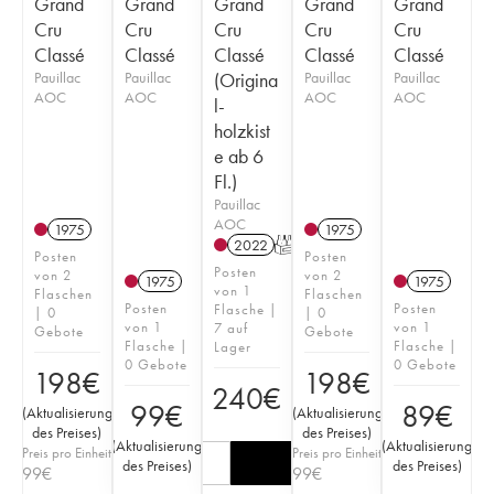
Grand
Grand
Grand
Grand
Grand
Cru
Cru
Cru
Cru
Cru
Classé
Classé
Classé
Classé
Classé
Pauillac
Pauillac
(Origina
Pauillac
Pauillac
AOC
AOC
AOC
AOC
l-
holzkist
e ab 6
Fl.)
Pauillac
AOC
1975
1975
2022
T
Posten
Posten
Posten
von 2
von 2
1975
1975
von 1
Flaschen
Flaschen
Posten
Posten
Flasche |
| 0
| 0
von 1
von 1
7 auf
Gebote
Gebote
Flasche |
Flasche |
Lager
0 Gebote
0 Gebote
198
€
198
€
240
€
99
€
89
€
(
Aktualisierung
(
Aktualisierung
des Preises
)
des Preises
)
(
Aktualisierung
(
Aktualisierung
Preis pro Einheit
Preis pro Einheit
des Preises
)
des Preises
)
99
€
99
€