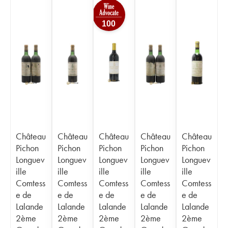
100
Château
Château
Château
Château
Château
Pichon
Pichon
Pichon
Pichon
Pichon
Longuev
Longuev
Longuev
Longuev
Longuev
ille
ille
ille
ille
ille
Comtess
Comtess
Comtess
Comtess
Comtess
e de
e de
e de
e de
e de
Lalande
Lalande
Lalande
Lalande
Lalande
2ème
2ème
2ème
2ème
2ème