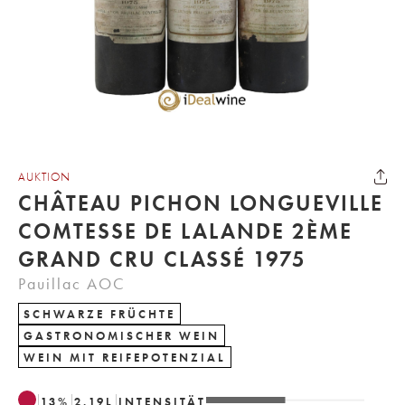
AUKTION
CHÂTEAU PICHON LONGUEVILLE
COMTESSE DE LALANDE 2ÈME
GRAND CRU CLASSÉ 1975
Pauillac AOC
SCHWARZE FRÜCHTE
GASTRONOMISCHER WEIN
WEIN MIT REIFEPOTENZIAL
13
%
2.19
L
INTENSITÄT