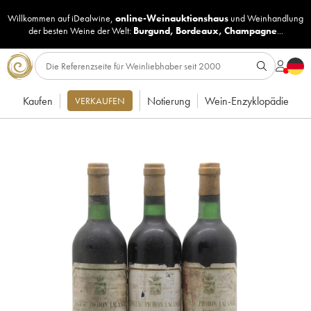
Willkommen auf iDealwine,
online-Weinauktionshaus
und
Weinhandlung
der besten Weine der Welt:
Burgund
,
Bordeaux
,
Champagne
...
Kaufen
Notierung
Wein-Enzyklopädie
VERKAUFEN