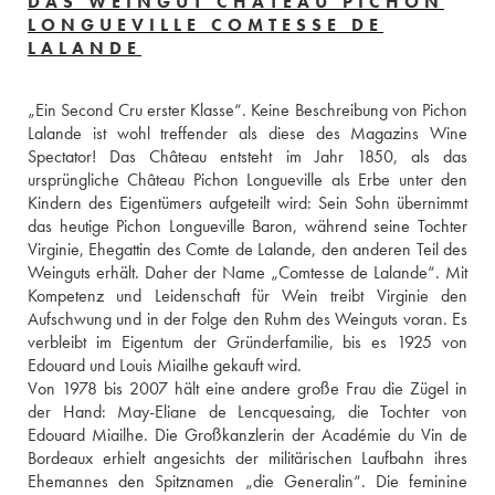
DAS WEINGUT CHÂTEAU PICHON
LONGUEVILLE COMTESSE DE
LALANDE
„Ein Second Cru erster Klasse“. Keine Beschreibung von Pichon 
Lalande ist wohl treffender als diese des Magazins Wine 
Spectator! Das Château entsteht im Jahr 1850, als das 
ursprüngliche Château Pichon Longueville als Erbe unter den 
Kindern des Eigentümers aufgeteilt wird: Sein Sohn übernimmt 
das heutige Pichon Longueville Baron, während seine Tochter 
Virginie, Ehegattin des Comte de Lalande, den anderen Teil des 
Weinguts erhält. Daher der Name „Comtesse de Lalande“. Mit 
Kompetenz und Leidenschaft für Wein treibt Virginie den 
Aufschwung und in der Folge den Ruhm des Weinguts voran. Es 
verbleibt im Eigentum der Gründerfamilie, bis es 1925 von 
Edouard und Louis Miailhe gekauft wird.
Von 1978 bis 2007 hält eine andere große Frau die Zügel in 
der Hand: May-Eliane de Lencquesaing, die Tochter von 
Edouard Miailhe. Die Großkanzlerin der Académie du Vin de 
Bordeaux erhielt angesichts der militärischen Laufbahn ihres 
Ehemannes den Spitznamen „die Generalin“. Die feminine 