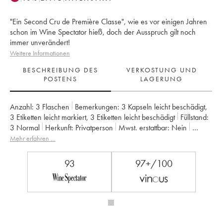
"Ein Second Cru de Première Classe", wie es vor einigen Jahren
schon im Wine Spectator hieß, doch der Ausspruch gilt noch
immer unverändert!
Weitere Informationen
BESCHREIBUNG DES
VERKOSTUNG UND
POSTENS
LAGERUNG
Anzahl:
3 Flaschen
Bemerkungen:
3 Kapseln leicht beschädigt
,
3 Etiketten leicht markiert
,
3 Etiketten leicht beschädigt
Füllstand:
3
Normal
Herkunft:
privatperson
Mwst. erstattbar:
nein
Region:
Bordeaux
Appellation:
Pauillac
Mehr erfahren …
Klassifizierung:
2ème Grand Cru Classé
Eigentümer:
Famille Rouzaud
93
97+/100