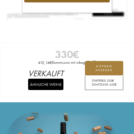
330
€
415,14
€
Kommission mit inbegriffen
HISTORIE
VERKAUFT
ANSEHEN
STARTPREIS:
330
€
ÄHNLICHE WEINE
SCHÄTZUNG:
420
€