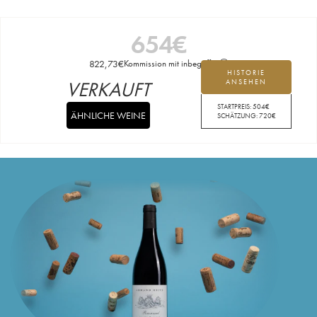
654
€
822,73
€
Kommission mit inbegriffen
HISTORIE
VERKAUFT
ANSEHEN
STARTPREIS:
504
€
ÄHNLICHE WEINE
SCHÄTZUNG:
720
€