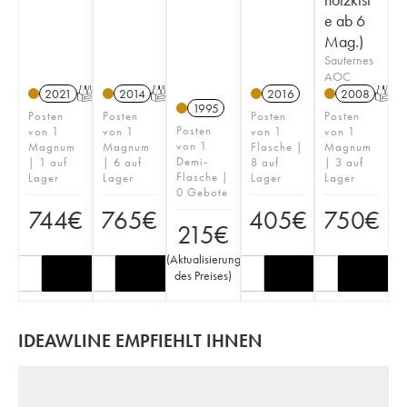
e ab 6
Mag.)
Sauternes
AOC
2021
T
2014
T
2016
2008
T
1995
Posten
Posten
Posten
Posten
Posten
von 1
von 1
von 1
von 1
von 1
Magnum
Magnum
Flasche |
Magnum
Demi-
| 1 auf
| 6 auf
8 auf
| 3 auf
Flasche |
Lager
Lager
Lager
Lager
0 Gebote
744
€
765
€
405
€
750
€
215
€
(
Aktualisierung
des Preises
)
IDEAWLINE EMPFIEHLT IHNEN