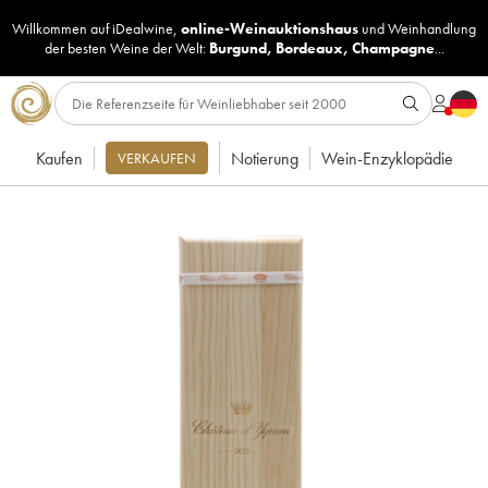
Willkommen auf iDealwine,
online-Weinauktionshaus
und
Weinhandlung
der besten Weine der Welt:
Burgund
,
Bordeaux
,
Champagne
...
Kaufen
Notierung
Wein-Enzyklopädie
VERKAUFEN