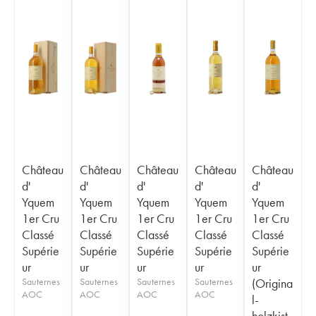
Château
Château
Château
Château
Château
d'
d'
d'
d'
d'
Yquem
Yquem
Yquem
Yquem
Yquem
1er Cru
1er Cru
1er Cru
1er Cru
1er Cru
Classé
Classé
Classé
Classé
Classé
Supérie
Supérie
Supérie
Supérie
Supérie
ur
ur
ur
ur
ur
Sauternes
Sauternes
Sauternes
Sauternes
(Origina
AOC
AOC
AOC
AOC
l-
holzkist