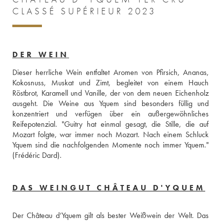
CLASSÉ SUPÉRIEUR 2023
DER WEIN
Dieser herrliche Wein entfaltet Aromen von Pfirsich, Ananas, 
Kokosnuss, Muskat und Zimt, begleitet von einem Hauch 
Röstbrot, Karamell und Vanille, der von dem neuen Eichenholz 
ausgeht. Die Weine aus Yquem sind besonders füllig und 
konzentriert und verfügen über ein außergewöhnliches 
Reifepotenzial. "Guitry hat einmal gesagt, die Stille, die auf 
Mozart folgte, war immer noch Mozart. Nach einem Schluck 
Yquem sind die nachfolgenden Momente noch immer Yquem." 
(Frédéric Dard).
DAS WEINGUT CHÂTEAU D'YQUEM
Der Château d‘Yquem gilt als bester Weißwein der Welt. Das 