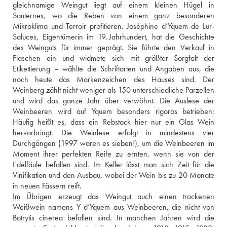
gleichnamige Weingut liegt auf einem kleinen Hügel in 
Sauternes, wo die Reben von einem ganz besonderen 
Mikroklima und Terroir profitieren. Joséphine d’Yquem de Lur-
Saluces, Eigentümerin im 19. Jahrhundert, hat die Geschichte 
des Weinguts für immer geprägt. Sie führte den Verkauf in 
Flaschen ein und widmete sich mit größter Sorgfalt der 
Etikettierung – wählte die Schriftarten und Angaben aus, die 
noch heute das Markenzeichen des Hauses sind. Der 
Weinberg zählt nicht weniger als 150 unterschiedliche Parzellen 
und wird das ganze Jahr über verwöhnt. Die Auslese der 
Weinbeeren wird auf Yquem besonders rigoros betrieben: 
Häufig heißt es, dass ein Rebstock hier nur ein Glas Wein 
hervorbringt. Die Weinlese erfolgt in mindestens vier 
Durchgängen (1997 waren es sieben!), um die Weinbeeren im 
Moment ihrer perfekten Reife zu ernten, wenn sie von der 
Edelfäule befallen sind. Im Keller lässt man sich Zeit für die 
Vinifikation und den Ausbau, wobei der Wein bis zu 20 Monate 
in neuen Fässern reift.
Im Übrigen erzeugt das Weingut auch einen trockenen 
Weißwein namens Y d‘Yquem aus Weinbeeren, die nicht von 
Botrytis cinerea befallen sind. In manchen Jahren wird die 