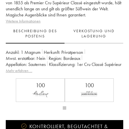
von 1855 als Premier Cru Supérieur Classé eingestuft wurde, hält
unendlich lange an und gilt als größter Süßwein der Welt.
Magische Augenblicke sind Ihnen garantiert.
Weitere Informationen
BESCHREIBUNG DES
VERKOSTUNG UND
POSTENS
LAGERUNG
Anzahl:
1 Magnum
Herkunft:
privatperson
Mwst. erstattbar:
nein
Region:
Bordeaux
Appellation:
Sauternes
Klassifizierung:
1er Cru Classé Supérieur
Eigentümer:
SC du Château d'Yquem
Mehr erfahren …
100
100
KONTROLLIERT, BEGUTACHTET &