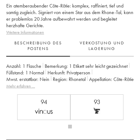
Ein atemberaubender Côte-Rôtie: komplex, raffiniert, tief und
samtig zugleich. Signiert von einem Star aus dem Rhone-Tal, kann
er problemlos 20 Jahre aufbewahrt werden und begleitet
herzhafte Gerichte.
Weitere Informationen
BESCHREIBUNG DES
VERKOSTUNG UND
POSTENS
LAGERUNG
Anzahl:
1 Flasche
Bemerkung:
1 Etikett sehr leicht gezeichnet
Füllstand:
1
Normal
Herkunft:
privatperson
Mwst. erstattbar:
nein
Region:
Rhonetal
Appellation:
Côte-Rôtie
Eigentümer:
Gangloff (Domaine)
Mehr erfahren …
94
93