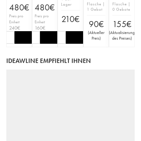
Flasche |
Flasche |
Lager
480
€
480
€
1 Gebot
0 Gebote
Preis pro
Preis pro
210
€
90
€
155
€
Einheit
Einheit
240
€
160
€
(
Aktueller
(
Aktualisierung
Preis
)
des Preises
)
IDEAWLINE EMPFIEHLT IHNEN