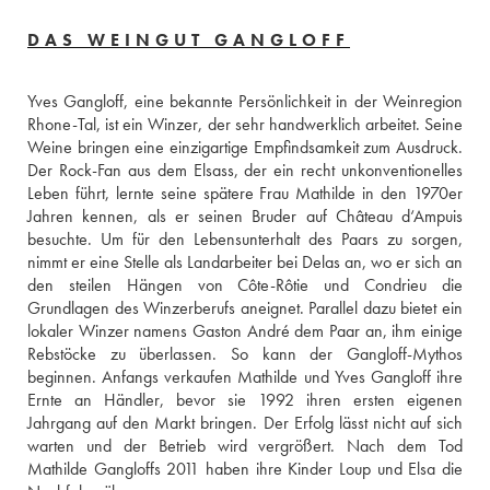
DAS WEINGUT GANGLOFF
Yves Gangloff, eine bekannte Persönlichkeit in der Weinregion 
Rhone-Tal, ist ein Winzer, der sehr handwerklich arbeitet. Seine 
Weine bringen eine einzigartige Empfindsamkeit zum Ausdruck. 
Der Rock-Fan aus dem Elsass, der ein recht unkonventionelles 
Leben führt, lernte seine spätere Frau Mathilde in den 1970er 
Jahren kennen, als er seinen Bruder auf Château d‘Ampuis 
besuchte. Um für den Lebensunterhalt des Paars zu sorgen, 
nimmt er eine Stelle als Landarbeiter bei Delas an, wo er sich an 
den steilen Hängen von Côte-Rôtie und Condrieu die 
Grundlagen des Winzerberufs aneignet. Parallel dazu bietet ein 
lokaler Winzer namens Gaston André dem Paar an, ihm einige 
Rebstöcke zu überlassen. So kann der Gangloff-Mythos 
beginnen. Anfangs verkaufen Mathilde und Yves Gangloff ihre 
Ernte an Händler, bevor sie 1992 ihren ersten eigenen 
Jahrgang auf den Markt bringen. Der Erfolg lässt nicht auf sich 
warten und der Betrieb wird vergrößert. Nach dem Tod 
Mathilde Gangloffs 2011 haben ihre Kinder Loup und Elsa die 