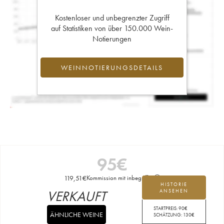
Kostenloser und unbegrenzter Zugriff
auf Statistiken von über 150.000 Wein-
Notierungen
WEINNOTIERUNGSDETAILS
95
€
119,51
€
Kommission mit inbegriffen
HISTORIE
VERKAUFT
ANSEHEN
STARTPREIS:
90
€
ÄHNLICHE WEINE
SCHÄTZUNG:
130
€