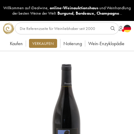
Willkommen auf iDealwine,
online-Weinauktionshaus
und
Weinhandlung
der besten Weine der Welt:
Burgund
,
Bordeaux
,
Champagne
...
Kaufen
Notierung
Wein-Enzyklopädie
VERKAUFEN