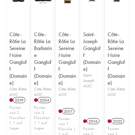
Côte-
Côte-
Côte-
Saint-
Côte-
Rôtie La
Rôtie La
Rôtie La
Joseph
Rôtie La
Sereine
Barbarin
Sereine
Ganglof
Sereine
Noire
e
Noire
f
Noire
Ganglof
Ganglof
Ganglof
(Domain
Ganglof
f
f
f
e)
f
(Domain
(Domain
(Domain
Saint-
(Domain
Joseph
e)
e)
e)
e)
AOC
Côte-Rôtie
Côte-Rôtie
Côte-Rôtie
Côte-Rôtie
AOC
AOC
AOC
AOC
2019
2004
Posten
Posten
2017
von 2
von 3
Flaschen
Flaschen
Posten
2016
2022
| 1 auf
| 1 auf
von 1
Lager
Lager
Posten
Posten
Flasche |
von 1
von 1
1 auf