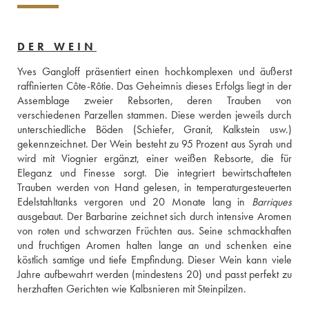
DER WEIN
Yves Gangloff präsentiert einen hochkomplexen und äußerst 
raffinierten Côte-Rôtie. Das Geheimnis dieses Erfolgs liegt in der 
Assemblage zweier Rebsorten, deren Trauben von 
verschiedenen Parzellen stammen. Diese werden jeweils durch 
unterschiedliche Böden (Schiefer, Granit, Kalkstein usw.) 
gekennzeichnet. Der Wein besteht zu 95 Prozent aus Syrah und 
wird mit Viognier ergänzt, einer weißen Rebsorte, die für 
Eleganz und Finesse sorgt. Die integriert bewirtschafteten 
Trauben werden von Hand gelesen, in temperaturgesteuerten 
Edelstahltanks vergoren und 20 Monate lang in 
Barriques
ausgebaut. Der Barbarine zeichnet sich durch intensive Aromen 
von roten und schwarzen Früchten aus. Seine schmackhaften 
und fruchtigen Aromen halten lange an und schenken eine 
köstlich samtige und tiefe Empfindung. Dieser Wein kann viele 
Jahre aufbewahrt werden (mindestens 20) und passt perfekt zu 
herzhaften Gerichten wie Kalbsnieren mit Steinpilzen.