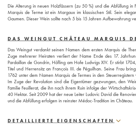
Die Alterung in neuen Holzfässern (zu 50 %) und die Abfüllung in 
Marquis de Terme ist ein Margaux im klassischen Stil. Sein elega
Gaumen. Dieser Wein sollte nach 5 bis 15 Jahren Aufbewahrung ve
DAS WEINGUT CHÂTEAU MARQUIS D
Das Weingut verdankt seinen Namen dem ersten Marquis de Therme
Zuge mehrerer Heiraten verliert der Name Ende des 17. Jahrhund
Pardaillan de Gondrin, Höfling am Hofe Ludwigs XIV. Er stirbt 170
Titel und Herrensitz an François III. de Péguilhan. Seine Frau brin
1762 unter dem Namen Marquis de Termes in den Steuerregistern vo
Im Zuge der Revolution sind die Eigentümer gezwungen, den Weinb
Familie Feuillerat, die ihn nach ihrem Ruin infolge der Wirtschaftsk
40 Hektar. Seit 2009 hat der neue Leiter Ludovic David die Renovie
und die Abfüllung erfolgen in reinster Médoc-Tradition im Château.
DETAILLIERTE EIGENSCHAFTEN