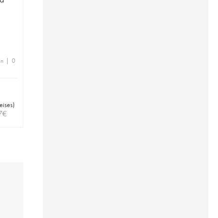
en | 0
eises
)
7
€