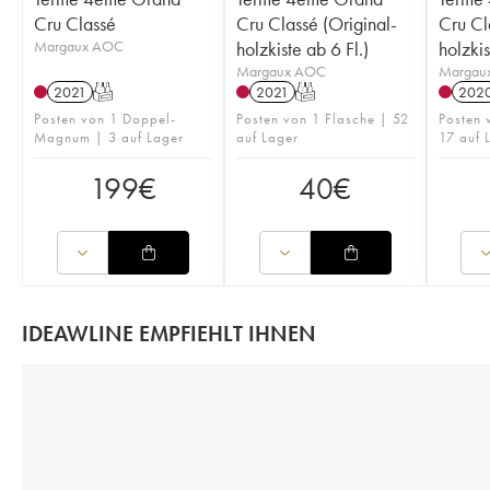
Cru Classé
Cru Classé (Original-
Cru Cl
Margaux AOC
holzkiste ab 6 Fl.)
holzki
Margaux AOC
Margau
2021
T
2021
T
202
Posten von 1 Doppel-
Posten von 1 Flasche | 52
Posten
Magnum | 3 auf Lager
auf Lager
17 auf 
199
€
40
€
IDEAWLINE EMPFIEHLT IHNEN