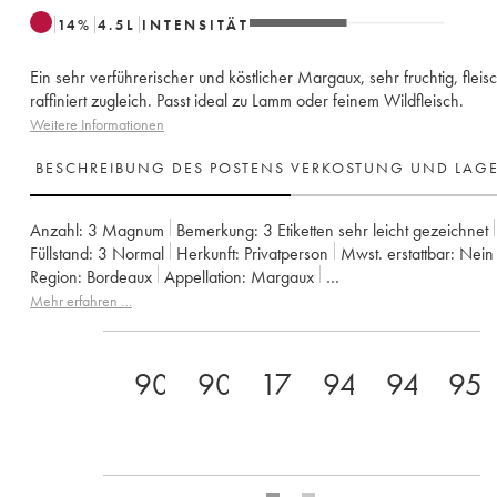
14
%
4.5
L
INTENSITÄT
Ein sehr verführerischer und köstlicher Margaux, sehr fruchtig, fleis
raffiniert zugleich. Passt ideal zu Lamm oder feinem Wildfleisch.
Weitere Informationen
BESCHREIBUNG DES POSTENS
VERKOSTUNG UND LAG
Anzahl:
3 Magnum
Bemerkung:
3 Etiketten sehr leicht gezeichnet
Füllstand:
3
Normal
Herkunft:
privatperson
Mwst. erstattbar:
nein
Region:
Bordeaux
Appellation:
Margaux
Klassifizierung:
4ème Grand Cru Classé
Mehr erfahren …
Eigentümer:
SA du Château Marquis de Terme
90
90
17
94
94
95