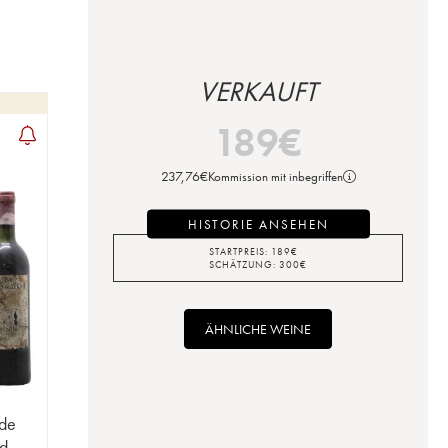
VERKAUFT
189
€
237,76
€
Kommission mit inbegriffen
HISTORIE ANSEHEN
STARTPREIS:
189
€
SCHÄTZUNG:
300
€
ÄHNLICHE WEINE
 de
d