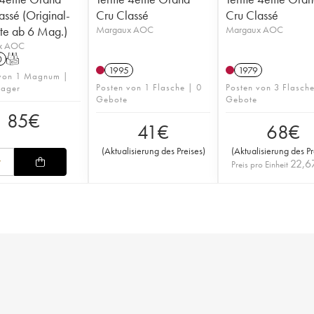
assé (Original-
Cru Classé
Cru Classé
ste ab 6 Mag.)
Margaux AOC
Margaux AOC
x AOC
0
T
1995
1979
 von 1 Magnum |
Posten von 1 Flasche | 0
Posten von 3 Flasch
Lager
Gebote
Gebote
85
€
41
€
68
€
(
Aktualisierung des Preises
)
(
Aktualisierung des Pr
22,6
Preis pro Einheit