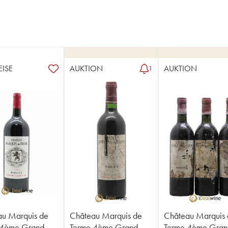
EISE
AUKTION
AUKTION
1
u Marquis de
Château Marquis de
Château Marquis
 4ème Grand
Terme 4ème Grand
Terme 4ème Gran