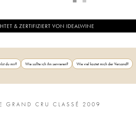
TET & ZERTIFIZIERT VON IDEALWINE
lst du mir?
Wie sollte ich ihn servieren?
Wie viel kostet mich der Versand?
CHÂTEAU MARQUIS DE TERME 4ÈME GRAND CRU CLASSÉ 2009