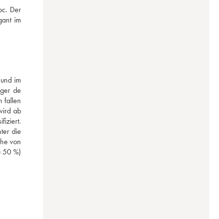
c. Der 
ant im 
und im 
ger de 
fallen 
ird ab 
ziert. 
er die 
he von 
u 50 %) 