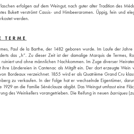
Flaschen erfolgen auf dem Weingut, nach guter alter Tradition des Médo
ntes Bukett verströmt Cassis- und Himbeeraromen. Üppig, fein und eleg
rkostet werden.
E TERME
s, Paul de la Barthe, der 1482 geboren wurde. Im Laufe der Jahre 
erts das „h“. Zu dieser Zeit ist der damalige Marquis de Termes, Ro
4, ruiniert und ohne männlichen Nachkommen. Im Zuge diverser Heiraten 
gt ihre Ländereien in Cantenac als Mitgift ein. Der dort erzeugte Wein w
n Bordeaux verzeichnet. 1855 wird er als Quatrième Grand Cru klassifi
erg zu verkaufen. In der Folge hat er wechselnde Eigentümer, darunt
rise 1929 an die Familie Sénéclauze abgibt. Das Weingut umfasst eine Fläc
rung des Weinkellers vorangetrieben. Die Reifung in neuen 
barriques
 (z