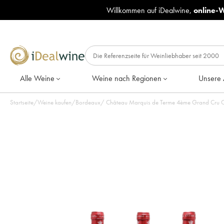
Willkommen auf iDealwine,
online-
Alle Weine
Weine nach Regionen
Unsere 
Startseite
/
Weine kaufen
/
Bordeaux
/