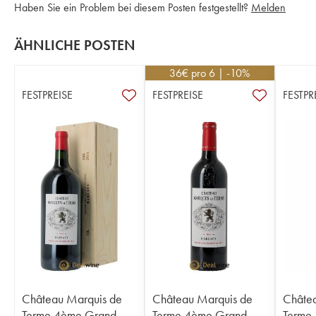
Haben Sie ein Problem bei diesem Posten festgestellt?
Melden
ÄHNLICHE POSTEN
36
€
pro 6 | -10%
FESTPREISE
FESTPREISE
FESTPR
Château Marquis de
Château Marquis de
Châtea
Terme 4ème Grand
Terme 4ème Grand
Terme