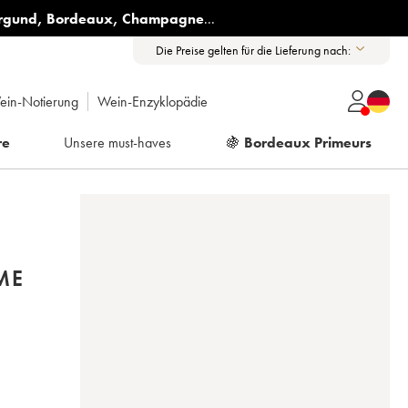
rgund
,
Bordeaux
,
Champagne
...
Die Preise gelten für die Lieferung nach:
ein-Notierung
Wein-Enzyklopädie
re
Unsere must-haves
🍇
Bordeaux Primeurs
ME