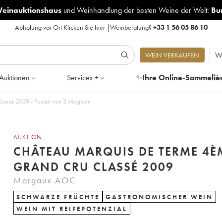
Weinauktionshaus
und
Weinhandlung der besten Weine der Welt:
Bu
Abholung vor Ort
Klicken Sie hier
|
Weinberatung?
+33 1 56 05 86 10
W
WEIN VERKAUFEN
Auktionen
Services +
✨
Ihre Online-Sommeliè
Château Marquis de Terme 4ème Grand Cru Classé 2009 - Posten von 3 Magnum
AUKTION
CHÂTEAU MARQUIS DE TERME 4È
GRAND CRU CLASSÉ 2009
Margaux AOC
SCHWARZE FRÜCHTE
GASTRONOMISCHER WEIN
WEIN MIT REIFEPOTENZIAL