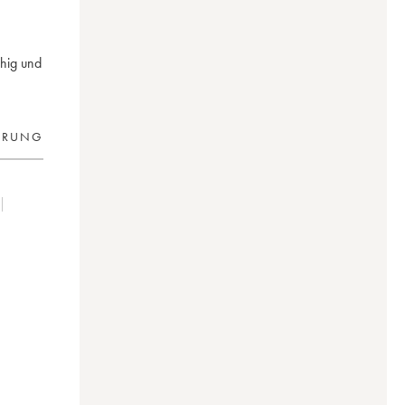
chig und
ERUNG