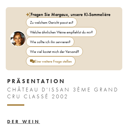
Fragen Sie Margaux, unsere KI-Sommelière
Zu welchem Gericht passt es?
Welche ähnlichen Weine empfiehlst du mir?
Wie sollte ich ihn servieren?
Wie viel kostet mich der Versand?
Eine weitere Frage stellen
PRÄSENTATION
CHÂTEAU D'ISSAN 3ÈME GRAND
CRU CLASSÉ 2002
DER WEIN