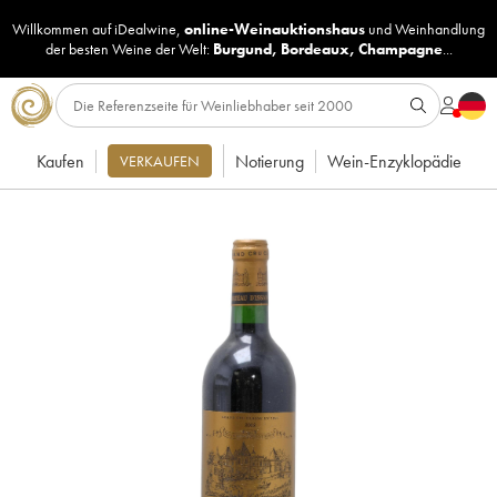
Willkommen auf iDealwine,
online-Weinauktionshaus
und
Weinhandlung
der besten Weine der Welt:
Burgund
,
Bordeaux
,
Champagne
...
Kaufen
Notierung
Wein-Enzyklopädie
VERKAUFEN