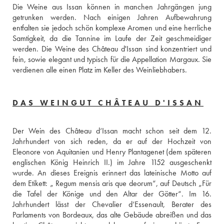
Die Weine aus Issan können in manchen Jahrgängen jung 
getrunken werden. Nach einigen Jahren Aufbewahrung 
entfalten sie jedoch schön komplexe Aromen und eine herrliche 
Samtigkeit, da die Tannine im Laufe der Zeit geschmeidiger 
werden. Die Weine des Château d'Issan sind konzentriert und 
fein, sowie elegant und typisch für die Appellation Margaux. Sie 
verdienen alle einen Platz im Keller des Weinliebhabers.
DAS WEINGUT CHÂTEAU D'ISSAN
Der Wein des Château d‘Issan macht schon seit dem 12. 
Jahrhundert von sich reden, da er auf der Hochzeit von 
Eleonore von Aquitanien und Henry Plantagenet (dem späteren 
englischen König Heinrich II.) im Jahre 1152 ausgeschenkt 
wurde. An dieses Ereignis erinnert das lateinische Motto auf 
dem Etikett: „ Regum mensis aris que deorum“, auf Deutsch „Für 
die Tafel der Könige und den Altar der Götter“. Im 16. 
Jahrhundert lässt der Chevalier d‘Essenault, Berater des 
Parlaments von Bordeaux, das alte Gebäude abreißen und das 