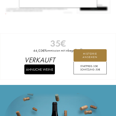
35
€
44,03
€
Kommission mit inbegriffen
HISTORIE
VERKAUFT
ANSEHEN
STARTPREIS:
35
€
ÄHNLICHE WEINE
SCHÄTZUNG:
50
€