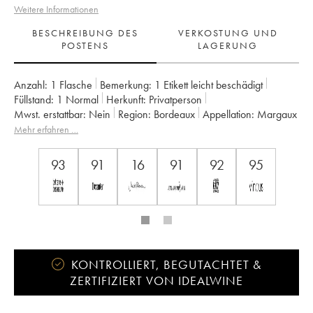
Weitere Informationen
BESCHREIBUNG DES
VERKOSTUNG UND
POSTENS
LAGERUNG
Anzahl:
1 Flasche
Bemerkung:
1 Etikett leicht beschädigt
Füllstand:
1
Normal
Herkunft:
privatperson
Mwst. erstattbar:
nein
Region:
Bordeaux
Appellation:
Margaux
Klassifizierung:
3ème Grand Cru Classé
Mehr erfahren …
Eigentümer:
Famille Cruse / J. Lorenzetti
93
91
16
91
92
95
KONTROLLIERT, BEGUTACHTET &
ZERTIFIZIERT VON IDEALWINE