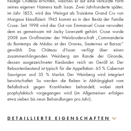
heutige Château errichten, welches er auf eine verkürzte Form 
seines eigenen Namens tauft: Issan. Zwei Jahrhunderte später, 
im Jahr 1855, wird das Weingut als Troisième Grand Cru von 
Margaux klassifiziert. 1945 kommt es in den Besitz der Familie 
Cruse. Seit 1998 wird das Gut von Emmanuel Cruse verwaltet, 
dem es gemeinsam mit Jacky Lorenzetti gehört. Cruse wurde 
2008 zum Großmeister der Weinbruderschaft „Commanderie 
du Bontemps de Médoc et des Graves, Sauternes et Barsac“ 
gewählt. Das Château d‘Issan verfügt über einen 
zusammenhängenden Weinberg am Rande der Gironde, 
dessen ausgezeichneter Kiesboden reich an Geröll ist. Der 
Rebsortenbestand ist typisch für die Appellation: 65 % Cabernet 
Sauvignon und 35 % Merlot. Der Weinberg wird integriert 
bewirtschaftet: So werden die Reben in Abhängigkeit vom 
Befallsdruck gegen Krankheiten behandelt, wobei stark 
prophylaktisch vorgegangen wird (im Allgemeinen erfolgen 
etwa sieben bis neun Behandlungen pro Jahr).
DETAILLIERTE EIGENSCHAFTEN